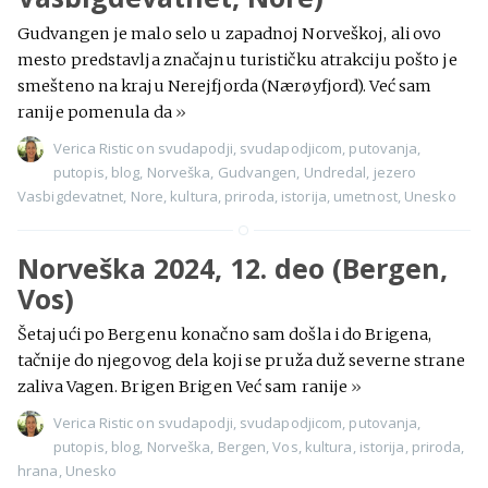
Gudvangen je malo selo u zapadnoj Norveškoj, ali ovo
mesto predstavlja značajnu turističku atrakciju pošto je
smešteno na kraju Nerejfjorda (Nærøyfjord). Već sam
ranije pomenula da
»
Verica Ristic
on
svudapodji
,
svudapodjicom
,
putovanja
,
putopis
,
blog
,
Norveška
,
Gudvangen
,
Undredal
,
jezero
Vasbigdevatnet
,
Nore
,
kultura
,
priroda
,
istorija
,
umetnost
,
Unesko
Norveška 2024, 12. deo (Bergen,
Vos)
Šetajući po Bergenu konačno sam došla i do Brigena,
tačnije do njegovog dela koji se pruža duž severne strane
zaliva Vagen. Brigen Brigen Već sam ranije
»
Verica Ristic
on
svudapodji
,
svudapodjicom
,
putovanja
,
putopis
,
blog
,
Norveška
,
Bergen
,
Vos
,
kultura
,
istorija
,
priroda
,
hrana
,
Unesko