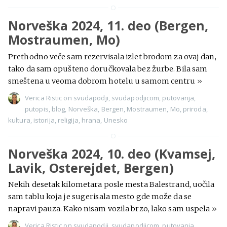
Norveška 2024, 11. deo (Bergen,
Mostraumen, Mo)
Prethodno veče sam rezervisala izlet brodom za ovaj dan,
tako da sam opušteno doručkovala bez žurbe. Bila sam
smeštena u veoma dobrom hotelu u samom centru
»
Verica Ristic
on
svudapodji
,
svudapodjicom
,
putovanja
,
putopis
,
blog
,
Norveška
,
Bergen
,
Mostraumen
,
Mo
,
priroda
,
kultura
,
istorija
,
religija
,
hrana
,
Unesko
Norveška 2024, 10. deo (Kvamsej,
Lavik, Osterejdet, Bergen)
Nekih desetak kilometara posle mesta Balestrand, uočila
sam tablu koja je sugerisala mesto gde može da se
napravi pauza. Kako nisam vozila brzo, lako sam uspela
»
Verica Ristic
on
svudapodji
,
svudapodjicom
,
putovanja
,