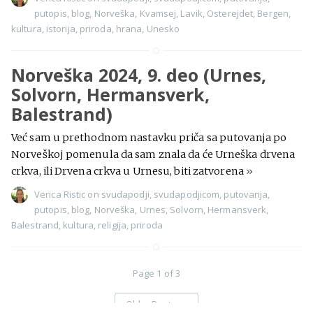
putopis
,
blog
,
Norveška
,
Kvamsej
,
Lavik
,
Osterejdet
,
Bergen
,
kultura
,
istorija
,
priroda
,
hrana
,
Unesko
Norveška 2024, 9. deo (Urnes,
Solvorn, Hermansverk,
Balestrand)
Već sam u prethodnom nastavku priča sa putovanja po
Norveškoj pomenula da sam znala da će Urneška drvena
crkva, ili Drvena crkva u Urnesu, biti zatvorena
»
Verica Ristic
on
svudapodji
,
svudapodjicom
,
putovanja
,
putopis
,
blog
,
Norveška
,
Urnes
,
Solvorn
,
Hermansverk
,
Balestrand
,
kultura
,
religija
,
priroda
Page 1 of 3
Older Posts
→