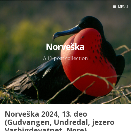
MENU
Home
Engl
Norveška
A 13-post collection
X
Instagram
Pinterest
YouTube
Norveška 2024, 13. deo
Sadržaj
(Gudvangen, Undredal, jezero
Vasbigdevatnet, Nore)