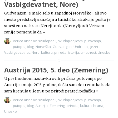
Vasbigdevatnet, Nore)
Gudvangen je malo selo u zapadnoj Norveškoj, ali ovo
mesto predstavlja značajnu turističku atrakciju pošto je
smešteno na kraju Nerejfjorda (Nærøyfjord). Već sam
ranije pomenula da
»
Verica Ristic
on
svudapodji
,
svudapodjicom
,
putovanja
,
putopis
,
blog
,
Norveška
,
Gudvangen
,
Undredal
,
jezero
Vasbigdevatnet
,
Nore
,
kultura
,
priroda
,
istorija
,
umetnost
,
Unesko
Austrija 2015, 5. deo (Zemering)
U prethodnom nastavku ovih priča sa putovanja po
Austriji u maju 2015. godine, došla sam do trenutka kada
sam krenula u šetnju po prirodi prateći pešačku
»
Verica Ristic
on
svudapodji
,
svudapodjicom
,
putovanja
,
putopis
,
blog
,
Austrija
,
Zemering
,
priroda
,
kultura
,
hrana
,
Unesko