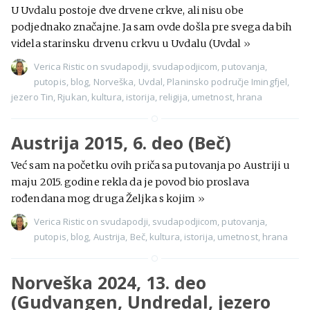
U Uvdalu postoje dve drvene crkve, ali nisu obe
podjednako značajne. Ja sam ovde došla pre svega da bih
videla starinsku drvenu crkvu u Uvdalu (Uvdal
»
Verica Ristic
on
svudapodji
,
svudapodjicom
,
putovanja
,
putopis
,
blog
,
Norveška
,
Uvdal
,
Planinsko područje Imingfjel
,
jezero Tin
,
Rjukan
,
kultura
,
istorija
,
religija
,
umetnost
,
hrana
Austrija 2015, 6. deo (Beč)
Već sam na početku ovih priča sa putovanja po Austriji u
maju 2015. godine rekla da je povod bio proslava
rođendana mog druga Željka s kojim
»
Verica Ristic
on
svudapodji
,
svudapodjicom
,
putovanja
,
putopis
,
blog
,
Austrija
,
Beč
,
kultura
,
istorija
,
umetnost
,
hrana
Norveška 2024, 13. deo
(Gudvangen, Undredal, jezero