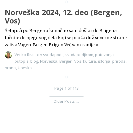
Norveška 2024, 12. deo (Bergen,
Vos)
Šetajući po Bergenu konačno sam došla i do Brigena,
tačnije do njegovog dela koji se pruža duž severne strane
zaliva Vagen. Brigen Brigen Već sam ranije
»
Verica Ristic
on
svudapodji
,
svudapodjicom
,
putovanja
,
putopis
,
blog
,
Norveška
,
Bergen
,
Vos
,
kultura
,
istorija
,
priroda
,
hrana
,
Unesko
Page 1 of 113
Older Posts
→
Svuda pođi - priče sa putovanja
©
Proudly published with
Ghost
2026