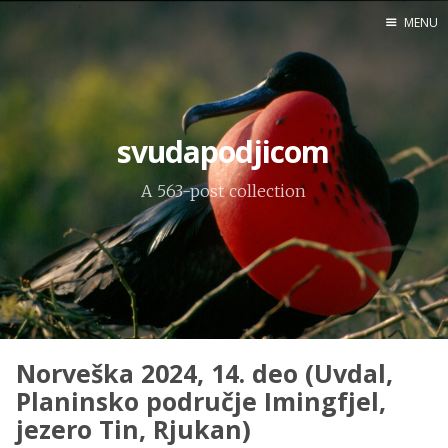
MENU
Home
Engl
svudapodjicom
A 563-post collection
X
Instagram
Pinterest
YouTube
Norveška 2024, 14. deo (Uvdal,
Sadržaj
Planinsko područje Imingfjel,
jezero Tin, Rjukan)