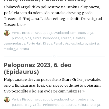
Obilazeći Argolidsko poluostrvo na istoku Peloponeza,
poželela sam da odem i do ostataka drevnog grada
Trezena ili Trojzena. Lakše reći nego učiniti. Drevni grad
Trezen bio
»
Verica Ristic
on
svudapodji
,
svudapodjicom
,
putovanja
,
putopis
,
blog
,
Grčka
,
Peloponez
,
Trezen
,
Galatas
,
Lemonodasos
,
Porto Hali
,
Kilada
,
Paralio Astros
,
kultura
,
istorija
,
mitologija
,
hrana
Peloponez 2023, 6. deo
(Epidaurus)
Najpoznatije drevno pozorište iz Stare Grčke je svakako
ono u Epidaurusu. Ipak, da ja prvo ovde nešto pojasnim.
Ovo pozorište o kojem ovde pričam nalazi se
»
Verica Ristic
on
svudapodji
,
svudapodjicom
,
putovanja
,
putopis
,
blog
,
Grčka
,
Peloponez
,
Epidaurus
,
kultura
,
istorija
,