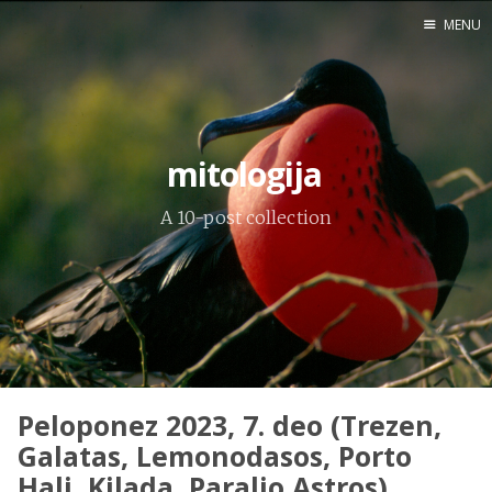
MENU
Home
Engl
mitologija
A 10-post collection
X
Instagram
Pinterest
YouTube
Peloponez 2023, 7. deo (Trezen,
Sadržaj
Galatas, Lemonodasos, Porto
Hali, Kilada, Paralio Astros)