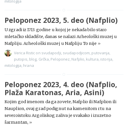
mitologija
Peloponez 2023, 5. deo (Nafplio)
U zgradi iz 1713. godine u kojoj je nekada bilo staro
mletačko skladište, danas se nalazi Arheološki muzej u
Nafpliju. Arheološki muzej u Nafpliju To nije
»
Verica Ristic
on
svudapodji
,
svudapodjicom
,
putovanja
,
putopis
,
blog
,
Grčka
,
Peloponez
,
Nafplio
,
kultura
,
istorija
,
mitologija
,
hrana
Peloponez 2023, 4. deo (Nafplio,
Plaža Karatonas, Aria, Asini)
Kojim god imenom da ga zovete, Nafplio ili Nafplion ili
Nauplion, ovaj grad podignut na kamenitom rtu na
severoistoku Argoliskog zaliva je svakako i izuzetno
šarmantan,
»