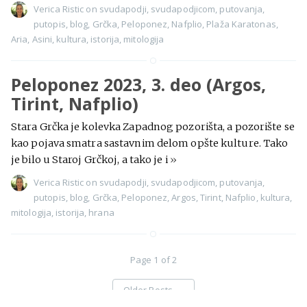
Verica Ristic
on
svudapodji
,
svudapodjicom
,
putovanja
,
putopis
,
blog
,
Grčka
,
Peloponez
,
Nafplio
,
Plaža Karatonas
,
Aria
,
Asini
,
kultura
,
istorija
,
mitologija
Peloponez 2023, 3. deo (Argos,
Tirint, Nafplio)
Stara Grčka je kolevka Zapadnog pozorišta, a pozorište se
kao pojava smatra sastavnim delom opšte kulture. Tako
je bilo u Staroj Grčkoj, a tako je i
»
Verica Ristic
on
svudapodji
,
svudapodjicom
,
putovanja
,
putopis
,
blog
,
Grčka
,
Peloponez
,
Argos
,
Tirint
,
Nafplio
,
kultura
,
mitologija
,
istorija
,
hrana
Page 1 of 2
Older Posts
→