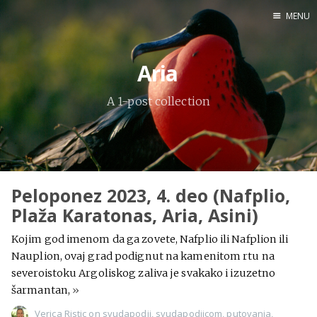
MENU
Home
Aria
Engl
A 1-post collection
X
Instagram
Pinterest
Peloponez 2023, 4. deo (Nafplio,
YouTube
Plaža Karatonas, Aria, Asini)
Kojim god imenom da ga zovete, Nafplio ili Nafplion ili
Nauplion, ovaj grad podignut na kamenitom rtu na
Sadržaj
severoistoku Argoliskog zaliva je svakako i izuzetno
šarmantan,
»
Verica Ristic
on
svudapodji
,
svudapodjicom
,
putovanja
,