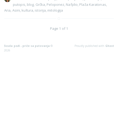
putopis
,
blog
,
Grčka
,
Peloponez
,
Nafplio
,
Plaža Karatonas
,
Aria
,
Asini
,
kultura
,
istorija
,
mitologija
Page 1 of 1
Svuda pođi - priče sa putovanja
©
Proudly published with
Ghost
2026