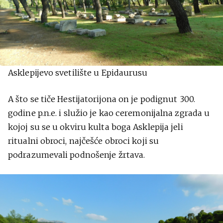
Asklepijevo svetilište u Epidaurusu
A što se tiče Hestijatorijona on je podignut 300.
godine p.n.e. i služio je kao ceremonijalna zgrada u
kojoj su se u okviru kulta boga Asklepija jeli
ritualni obroci, najčešće obroci koji su
podrazumevali podnošenje žrtava.