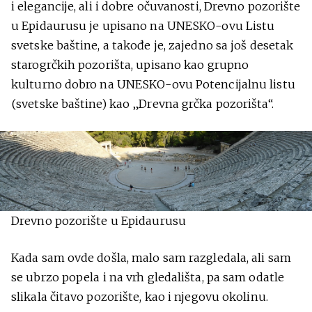
i elegancije, ali i dobre očuvanosti, Drevno pozorište
u Epidaurusu je upisano na UNESKO-ovu Listu
svetske baštine, a takođe je, zajedno sa još desetak
starogrčkih pozorišta, upisano kao grupno
kulturno dobro na UNESKO-ovu Potencijalnu listu
(svetske baštine) kao „Drevna grčka pozorišta“.
Drevno pozorište u Epidaurusu
Kada sam ovde došla, malo sam razgledala, ali sam
se ubrzo popela i na vrh gledališta, pa sam odatle
slikala čitavo pozorište, kao i njegovu okolinu.