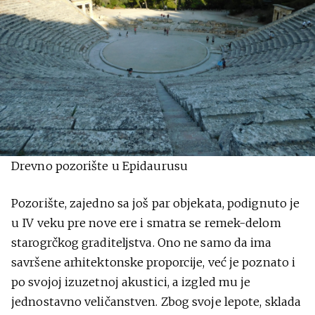
Drevno pozorište u Epidaurusu
Pozorište, zajedno sa još par objekata, podignuto je
u IV veku pre nove ere i smatra se remek-delom
starogrčkog graditeljstva. Ono ne samo da ima
savršene arhitektonske proporcije, već je poznato i
po svojoj izuzetnoj akustici, a izgled mu je
jednostavno veličanstven. Zbog svoje lepote, sklada