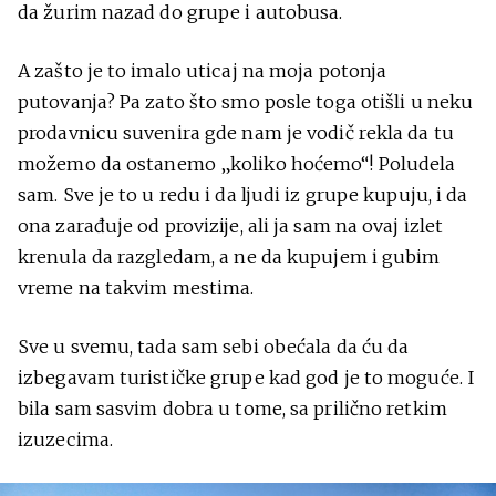
da žurim nazad do grupe i autobusa.
A zašto je to imalo uticaj na moja potonja
putovanja? Pa zato što smo posle toga otišli u neku
prodavnicu suvenira gde nam je vodič rekla da tu
možemo da ostanemo „koliko hoćemo“! Poludela
sam. Sve je to u redu i da ljudi iz grupe kupuju, i da
ona zarađuje od provizije, ali ja sam na ovaj izlet
krenula da razgledam, a ne da kupujem i gubim
vreme na takvim mestima.
Sve u svemu, tada sam sebi obećala da ću da
izbegavam turističke grupe kad god je to moguće. I
bila sam sasvim dobra u tome, sa prilično retkim
izuzecima.