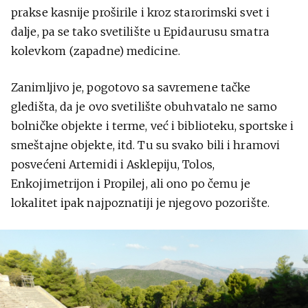
prakse kasnije proširile i kroz starorimski svet i
dalje, pa se tako svetilište u Epidaurusu smatra
kolevkom (zapadne) medicine.
Zanimljivo je, pogotovo sa savremene tačke
gledišta, da je ovo svetilište obuhvatalo ne samo
bolničke objekte i terme, već i biblioteku, sportske i
smeštajne objekte, itd. Tu su svako bili i hramovi
posvećeni Artemidi i Asklepiju, Tolos,
Enkojimetrijon i Propilej, ali ono po čemu je
lokalitet ipak najpoznatiji je njegovo pozorište.