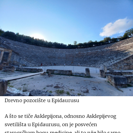
Drevno pozorište u Epidaurusu
A što se tiče Asklepijona, odnosno Asklepijevog
svetilišta u Epidaurusu, on je posvećen
starogrčkom bogu medicine, ali to nije bilo samo