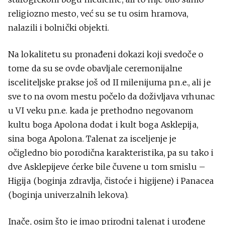
religiozno mesto, već su se tu osim hramova,
nalazili i bolnički objekti.
Na lokalitetu su pronađeni dokazi koji svedoče o
tome da su se ovde obavljale ceremonijalne
isceliteljske prakse još od II milenijuma p.n.e., ali je
sve to na ovom mestu počelo da doživljava vrhunac
u VI veku p.n.e. kada je prethodno negovanom
kultu boga Apolona dodat i kult boga Asklepija,
sina boga Apolona. Talenat za isceljenje je
očigledno bio porodična karakteristika, pa su tako i
dve Asklepijeve ćerke bile čuvene u tom smislu –
Higija (boginja zdravlja, čistoće i higijene) i Panacea
(boginja univerzalnih lekova).
Inače, osim što je imao prirodni talenat i urođene