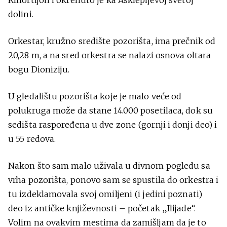
dolini.
Orkestar, kružno središte pozorišta, ima prečnik od
20,28 m, a na sred orkestra se nalazi osnova oltara
bogu Dioniziju.
U gledalištu pozorišta koje je malo veće od
polukruga može da stane 14.000 posetilaca, dok su
sedišta raspoređena u dve zone (gornji i donji deo) i
u 55 redova.
Nakon što sam malo uživala u divnom pogledu sa
vrha pozorišta, ponovo sam se spustila do orkestra i
tu izdeklamovala svoj omiljeni (i jedini poznati)
deo iz antičke književnosti – početak „Ilijade“.
Volim na ovakvim mestima da zamišljam da je to