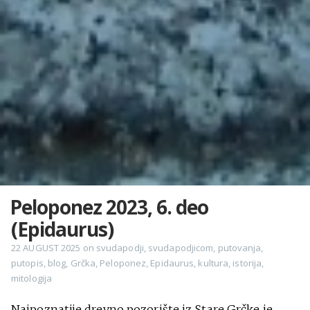
Peloponez 2023, 6. deo
(Epidaurus)
22 AUGUST 2025
on
svudapodji
,
svudapodjicom
,
putovanja
,
putopis
,
blog
,
Grčka
,
Peloponez
,
Epidaurus
,
kultura
,
istorija
,
mitologija
Najpoznatije drevno pozorište iz Stare Grčke je