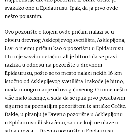
svakako ono u Epidaurusu. Ipak, da ja prvo ovde
nešto pojasnim.
Ovo pozorište o kojem ovde pričam nalazi se u
okviru drevnog Asklepijevog svetilišta, Asklepijona,
i svi o njemu pričaju kao o pozorištu u Epidaurusu.
I to nije sasvim netačno, ali je bitno i da se pravi
razlika u odnosu na pozorište u drevnom
Epidaurusu, pošto se to mesto nalazi nekih 16 km
istočno od Asklepijevog svetilišta i takođe je bitno,
mada mnogo manje od ovog čuvenog. O tome nešto
više malo kasnije, a sada da se ipak prvo pozabavim
sigurno najpoznatijim pozorištem iz antičke Grčke.
Dakle, u pitanju je Drevno pozorište u Asklepijonu
u Epidaurusu ili skraćeno, za one koji ne ulaze u
sitna crevca – Drevno pozorište u Epidaurusu.