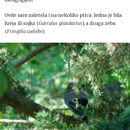
Ovde sam naletela i na nekoliko ptica. Jedna je bila
kreja ili sojka (
Garrulus glandarius
), a druga zeba
(
Fringilla coelebs
).