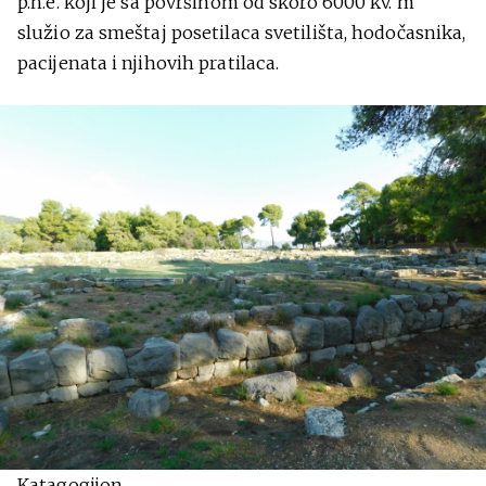
p.n.e. koji je sa površinom od skoro 6000 kv. m
služio za smeštaj posetilaca svetilišta, hodočasnika,
pacijenata i njihovih pratilaca.
Katagogijon