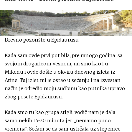
Drevno pozorište u Epidaurusu
Kada sam ovde prvi put bila, pre mnogo godina, sa
svojom drugaricom Vesnom, mi smo kao i u
Mikenu i ovde došle u okviru dnevnog izleta iz
Atine. Taj izlet mi je ostao u sećanju i na izvestan
način je odredio moju sudbinu kao putnika upravo
zbog posete Epidaurusu.
Kada smo tu kao grupa stigli, vodič nam je dala
samo nekih 15-20 minuta jer „nemamo puno
vremena“. Sećam se da sam ustrčala uz stepenice