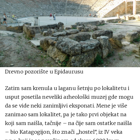
Drevno pozorište u Epidaurusu
Zatim sam krenula u laganu šetnju po lokalitetu i
usput posetila neveliki arheološki muzej gde mogu
da se vide neki zanimljivi eksponati. Mene je više
zanimao sam lokalitet, pa je tako prvi objekat na
koji sam naišla, tačnije – na čije sam ostatke naišla
– bio Katagogijon, što znači „hostel“, iz IV veka