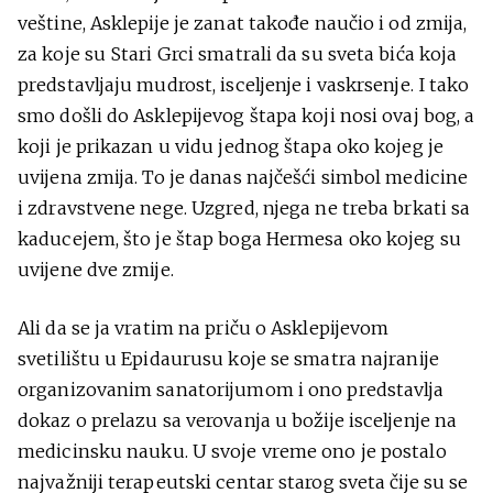
veštine, Asklepije je zanat takođe naučio i od zmija,
za koje su Stari Grci smatrali da su sveta bića koja
predstavljaju mudrost, isceljenje i vaskrsenje. I tako
smo došli do Asklepijevog štapa koji nosi ovaj bog, a
koji je prikazan u vidu jednog štapa oko kojeg je
uvijena zmija. To je danas najčešći simbol medicine
i zdravstvene nege. Uzgred, njega ne treba brkati sa
kaducejem, što je štap boga Hermesa oko kojeg su
uvijene dve zmije.
Ali da se ja vratim na priču o Asklepijevom
svetilištu u Epidaurusu koje se smatra najranije
organizovanim sanatorijumom i ono predstavlja
dokaz o prelazu sa verovanja u božije isceljenje na
medicinsku nauku. U svoje vreme ono je postalo
najvažniji terapeutski centar starog sveta čije su se