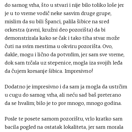
do samog vrha, što u stvari i nije bilo toliko loše jer
je u to vreme vodič neke sasvim druge grupe,
mislim da su bili Španci, palila šibice na sred
orkestra (ravni, kružni deo pozorišta) da bi
demonstrirala kako se čak i tako tiha stvar može
čuti na svim mestima u okviru pozorišta. Ovo,
dakle, mogu i lično da potvrdim, jer sam sve vreme,
dok sam trčala uz stepenice, mogla iza svojih leđa
da čujem kresanje šibica. Impresivno!
Dodatno je impresivno i da sam ja mogla da ustrčim
u cugu do samog vrha, ali neću sad baš preterano
da se hvalim; bilo je to pre mnogo, mnogo godina.
Posle te posete samom pozorištu, vrlo kratko sam
bacila pogled na ostatak lokaliteta, jer sam morala