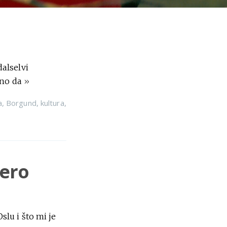
alselvi
eno da
»
a
,
Borgund
,
kultura
,
zero
lu i što mi je