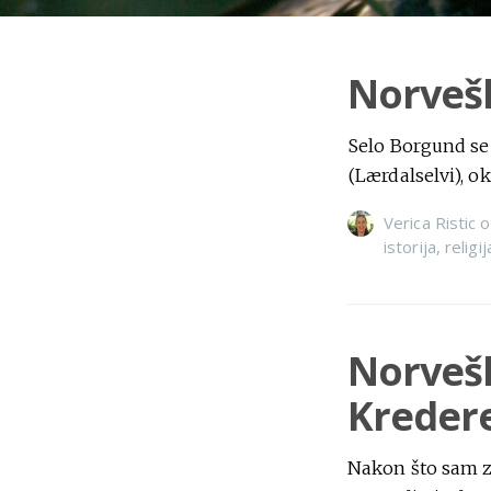
Norvešk
Selo Borgund se 
(Lærdalselvi), o
Verica Ristic
o
istorija
,
religij
Norvešk
Kreder
Nakon što sam za