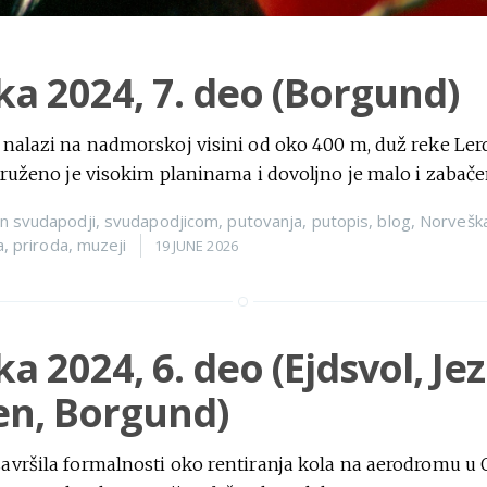
a 2024, 7. deo (Borgund)
nalazi na nadmorskoj visini od oko 400 m, duž reke Lerd
kruženo je visokim planinama i dovoljno je malo i zabač
n
svudapodji
,
svudapodjicom
,
putovanja
,
putopis
,
blog
,
Norvešk
a
,
priroda
,
muzeji
19 JUNE 2026
a 2024, 6. deo (Ejdsvol, Je
en, Borgund)
vršila formalnosti oko rentiranja kola na aerodromu u Os