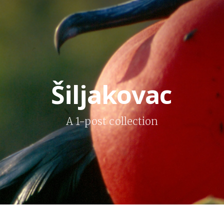
Šiljakovac
A 1-post collection