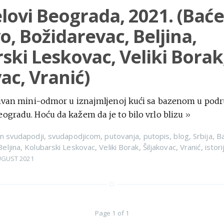
elovi Beograda, 2021. (Baće
o, Božidarevac, Beljina,
ski Leskovac, Veliki Borak
ac, Vranić)
 divan mini-odmor u iznajmljenoj kući sa bazenom u podr
ogradu. Hoću da kažem da je to bilo vrlo blizu
»
n
svudapodji
,
svudapodjicom
,
putovanja
,
putopis
,
blog
,
Srbija
,
B
Beljina
,
Kolubarski Leskovac
,
Veliki Borak
,
Šiljakovac
,
Vranić
,
istori
UGUST 2021
Page 1 of 1