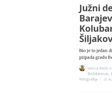
Južni d
Barajev
Kolubar
Šiljakov
Bio je to jedan
pripada gradu Be
Verica Ristic
o
Božidarevac
,
fotografija
25 A