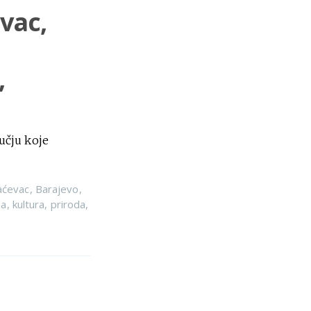
vac,
,
učju koje
aćevac
,
Barajevo
,
ja
,
kultura
,
priroda
,