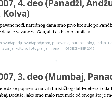
2007, 4. deo (Panadži, Andž
 Kolva)
spavane noći, narednog dana smo prvo krenule po Pandži
e detalje vezane za Gou, ali i da bismo kupile
»
n
svudapodji
,
svudapodjicom
,
putovanja
,
putopis
,
blog
,
Indija
,
Pa
,
istorija
,
kultura
,
fotografija
,
hrana
06 DECEMBER 2019
2007, 3. deo (Mumbaj, Panad
ele da se popnemo na vrh turističkog dabl-dekera i odat
aj. Doduše, jako smo malo razumele od onoga što je 
n
svudapodji
,
svudapodjicom
,
putovanja
,
putopis
,
blog
,
Indija
,
M
a
,
fotografija
29 NOVEMBER 2019