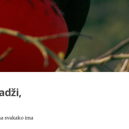
adži,
 ona svakako ima