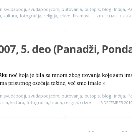
n
svudapodji
,
svudapodjicom
,
putovanja
,
putopis
,
blog
,
Indija
,
Pa
a
,
kultura
,
fotografija
,
religija
,
crkve
,
hramovi
20 DECEMBER 2019
2007, 5. deo (Panadži, Pond
ešku noć koja je bila za mnom zbog trovanja koje sam im
oma prisutnog osećaja težine, već smo imale
»
n
svudapodji
,
svudapodjicom
,
putovanja
,
putopis
,
blog
,
Indija
,
Pa
orija
,
kultura
,
fotografija
,
hrana
,
religija
,
crkve
13 DECEMBER 201