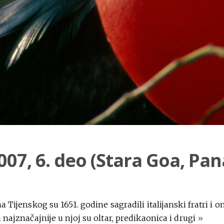
007, 6. deo (Stara Goa, Pan
a Tijenskog su 1651. godine sagradili italijanski fratri i
 najznačajnije u njoj su oltar, predikaonica i drugi
»