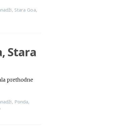
nadži
,
Stara Goa
,
a, Stara
ala prethodne
nadži
,
Ponda
,
9