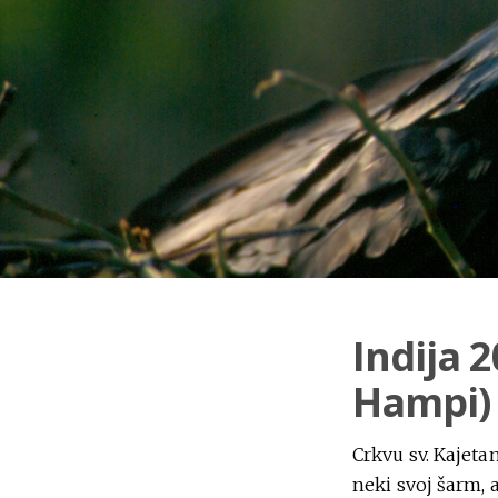
Indija 2
Hampi)
Crkvu sv. Kajetan
neki svoj šarm, a