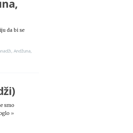
una,
ju da bi se
nadži
,
Andžuna
,
ži)
le smo
moglo
»
umbaj
,
Panadži
,