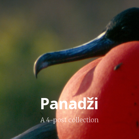
Panadži
A 4-post collection