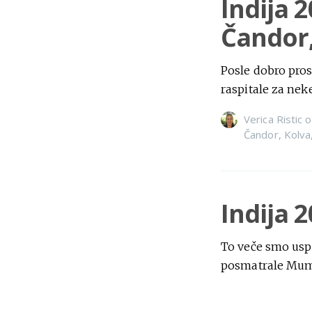
Indija 
Čandor,
Posle dobro pro
raspitale za nek
Verica Ristic
o
Čandor
,
Kolva
Indija 
To veče smo usp
posmatrale Mumb
Verica Ristic
o
istorija
,
kultur