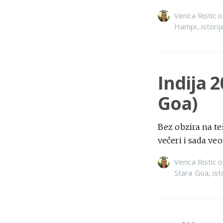
Verica Ristic
o
Hampi
,
istorij
Indija 
Goa)
Bez obzira na t
večeri i sada ve
Verica Ristic
o
Stara Goa
,
ist