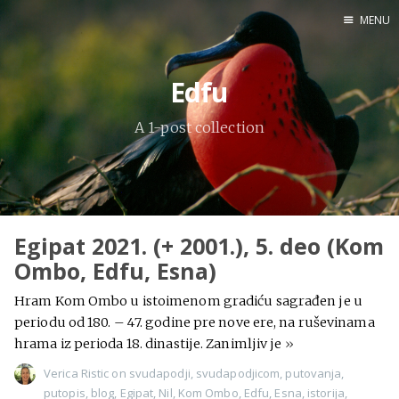
MENU
Home
Edfu
Engl
A 1-post collection
X
Instagram
Pinterest
Egipat 2021. (+ 2001.), 5. deo (Kom
YouTube
Ombo, Edfu, Esna)
Hram Kom Ombo u istoimenom gradiću sagrađen je u
periodu od 180. – 47. godine pre nove ere, na ruševinama
Sadržaj
hrama iz perioda 18. dinastije. Zanimljiv je
»
Verica Ristic
on
svudapodji
,
svudapodjicom
,
putovanja
,
putopis
,
blog
,
Egipat
,
Nil
,
Kom Ombo
,
Edfu
,
Esna
,
istorija
,