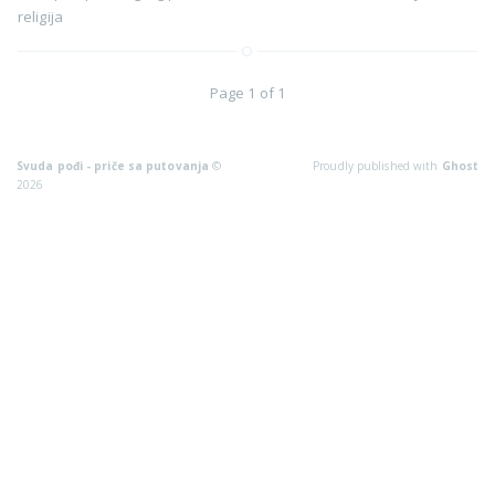
religija
Page 1 of 1
Svuda pođi - priče sa putovanja
©
Proudly published with
Ghost
2026