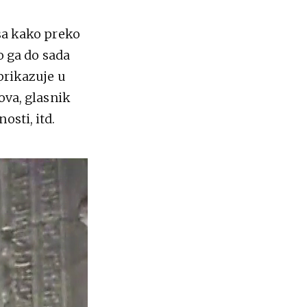
usa kako preko
o ga do sada
prikazuje u
ova, glasnik
osti, itd.