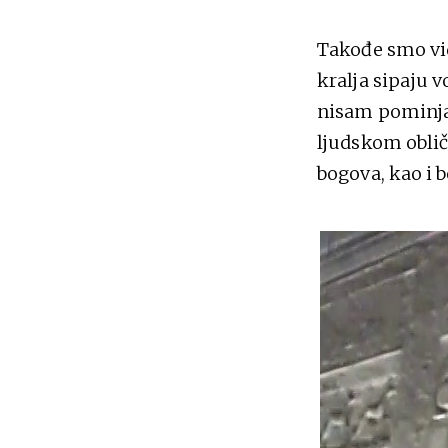
Takođe smo vid
kralja sipaju v
nisam pominjal
ljudskom obličj
bogova, kao i 