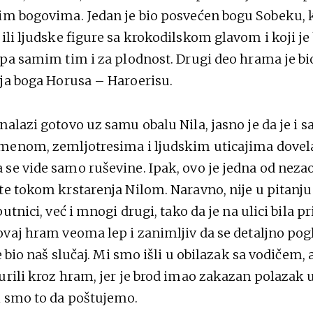
im bogovima. Jedan je bio posvećen bogu Sobeku, ko
 ili ljudske figure sa krokodilskom glavom i koji je
 pa samim tim i za plodnost. Drugi deo hrama je b
ija boga Horusa – Haroerisu.
nalazi gotovo uz samu obalu Nila, jasno je da je i 
menom, zemljotresima i ljudskim uticajima dovela
se vide samo ruševine. Ipak, ovo je jedna od neza
te tokom krstarenja Nilom. Naravno, nije u pitanj
putnici, već i mnogi drugi, tako da je na ulici bila p
ovaj hram veoma lep i zanimljiv da se detaljno pog
je bio naš slučaj. Mi smo išli u obilazak sa vodičem, 
urili kroz hram, jer je brod imao zakazan polazak
i smo to da poštujemo.