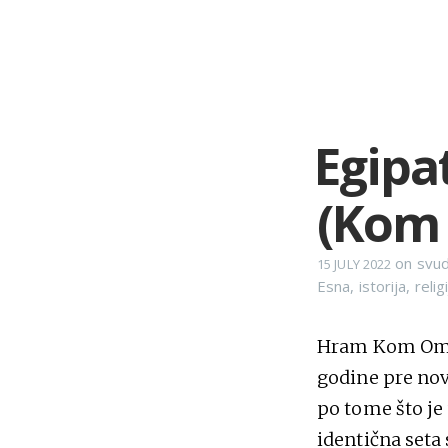
Egipat
(Kom 
on
svud
15 JULY 2022
Esna
,
istorija
,
relig
Hram Kom Ombo
godine pre nov
po tome što je
identična seta 