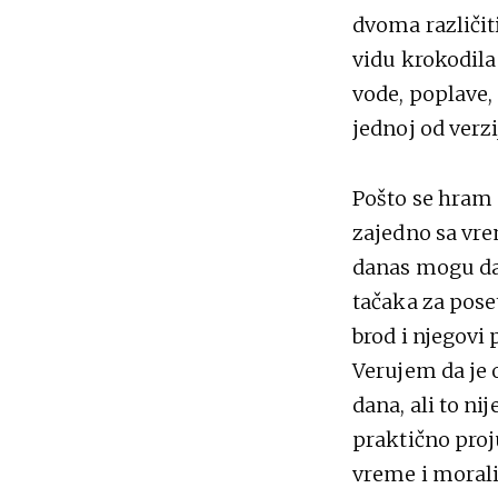
dvoma različit
vidu krokodila
vode, poplave,
jednoj od verz
Pošto se hram 
zajedno sa vre
danas mogu da 
tačaka za pose
brod i njegovi 
Verujem da je 
dana, ali to ni
praktično proj
vreme i moral