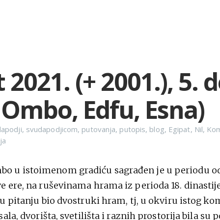
 2021. (+ 2001.), 5. 
Ombo, Edfu, Esna)
apodji
,
svudapodjicom
,
putovanja
,
putopis
,
blog
,
Egipat
,
Nil
,
Ko
ija
 u istoimenom gradiću sagrađen je u periodu od 
e ere, na ruševinama hrama iz perioda 18. dinastije
 u pitanju bio dvostruki hram, tj, u okviru istog k
sala, dvorišta, svetilišta i raznih prostorija bila su