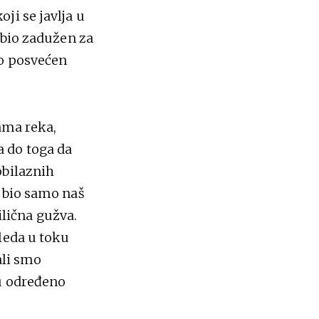
ji se javlja u
 bio zadužen za
io posvećen
sama reka,
 do toga da
obilaznih
u bio samo naš
rilična gužva.
leda u toku
ali smo
 u određeno