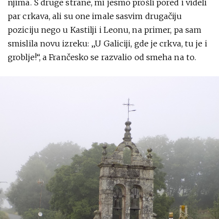
njima. S druge strane, mi jesmo prošli pored i videli
par crkava, ali su one imale sasvim drugačiju
poziciju nego u Kastilji i Leonu, na primer, pa sam
smislila novu izreku: „U Galiciji, gde je crkva, tu je i
groblje!“, a Frančesko se razvalio od smeha na to.