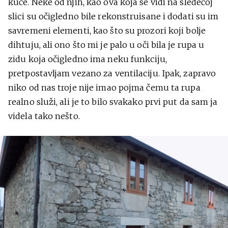
kuće. Neke od njih, kao ova koja se vidi na sledećoj
slici su očigledno bile rekonstruisane i dodati su im
savremeni elementi, kao što su prozori koji bolje
dihtuju, ali ono što mi je palo u oči bila je rupa u
zidu koja očigledno ima neku funkciju,
pretpostavljam vezano za ventilaciju. Ipak, zapravo
niko od nas troje nije imao pojma čemu ta rupa
realno služi, ali je to bilo svakako prvi put da sam ja
videla tako nešto.