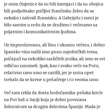
je osim činjenice da su bili imenjaci i da su obojica
bili podjednako pričljivi Frančesko želeo da se
nekako i zahvali Fransisku. A Gabrijelu i meni je
bilo sasvim u redu da se družimo i večeramo sa
prijatnim i komunikativnim ljudima.
Uz improvizovanu, ali finu i ukusnu večeru, i dobro
špansko vino našli smo puno zajedničkih tema,
pričajući na nekoliko različitih jezika, ali smo se svi
odlično razumeli. Ipak, kao i svako veče na Putu,
relativno rano smo se razišli, jer je sutra opet
trebalo da se krene u pešačenje i to veoma rano.
Već sam rekla da dosta hodočasnika-pešaka kreće
na Put baš u Sariji koja je dobro povezana
železnicom sa drugim delovima Španije. Mada je