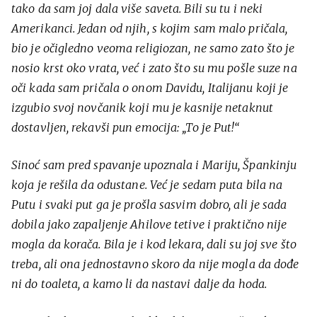
tako da sam joj dala više saveta. Bili su tu i neki
Amerikanci. Jedan od njih, s kojim sam malo pričala,
bio je očigledno veoma religiozan, ne samo zato što je
nosio krst oko vrata, već i zato što su mu pošle suze na
oči kada sam pričala o onom Davidu, Italijanu koji je
izgubio svoj novčanik koji mu je kasnije netaknut
dostavljen, rekavši pun emocija: „To je Put!“
Sinoć sam pred spavanje upoznala i Mariju, Špankinju
koja je rešila da odustane. Već je sedam puta bila na
Putu i svaki put ga je prošla sasvim dobro, ali je sada
dobila jako zapaljenje Ahilove tetive i praktično nije
mogla da korača. Bila je i kod lekara, dali su joj sve što
treba, ali ona jednostavno skoro da nije mogla da dođe
ni do toaleta, a kamo li da nastavi dalje da hoda.