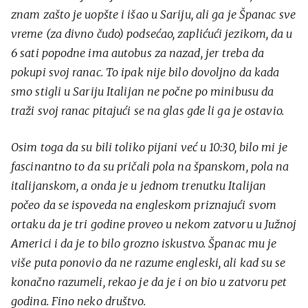
znam zašto je uopšte i išao u Sariju, ali ga je Španac sve
vreme (za divno čudo) podsećao, zaplićući jezikom, da u
6 sati popodne ima autobus za nazad, jer treba da
pokupi svoj ranac. To ipak nije bilo dovoljno da kada
smo stigli u Sariju Italijan ne počne po minibusu da
traži svoj ranac pitajući se na glas gde li ga je ostavio.
Osim toga da su bili toliko pijani već u 10:30, bilo mi je
fascinantno to da su pričali pola na španskom, pola na
italijanskom, a onda je u jednom trenutku Italijan
počeo da se ispoveda na engleskom priznajući svom
ortaku da je tri godine proveo u nekom zatvoru u Južnoj
Americi i da je to bilo grozno iskustvo. Španac mu je
više puta ponovio da ne razume engleski, ali kad su se
konačno razumeli, rekao je da je i on bio u zatvoru pet
godina. Fino neko društvo.