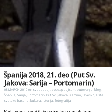
Španija 2018, 21. deo (Put Sv.
Jakova: Sarija – Portomarin)
08 MARCH 2019
on
svudapodji
,
svudapodjicom
,
putovanja
,
blog
,
Španija
,
Sarija
,
Portomarin
,
Put Sv. Jakova
,
Kamino
,
Unesko
,
Lista
svetske bastine
,
kultura
,
istorija
,
fotografija
Kada smo se vratili iz nabavke u nedalekom