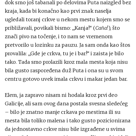
dok smo još tabanali po delovima Puta naizgled bez
kraja, kada bi konačno kao prvi znak naselja
ugledali toranj crkve u nekom mestu kojem smo se
približavali, povikali bismo: „Kanja!“ (
Caña!
), što
znači pivo na točenje, i to nam se vremenom
pretvorilo u lozinku za pauzu. Ja sam onda kao štos
provalila: „Gde je crkva, tu je i bar!“ i zaista je bilo
tako. Tada smo prolazili kroz mala mesta koja nisu
bila gusto raspoređena duž Puta i ona su u svom
centru gotovo uvek imala crkvu i makar jedan bar.
Elem, ja zapravo nisam ni hodala kroz prvi deo
Galicije, ali sam ovog dana postala svesna sledećeg
– bilo je znatno manje crkava po mestima ili su
mesta bila toliko malena i tako gusto pozicionirana
da jednostavno crkve nisu bile izgrađene u svima