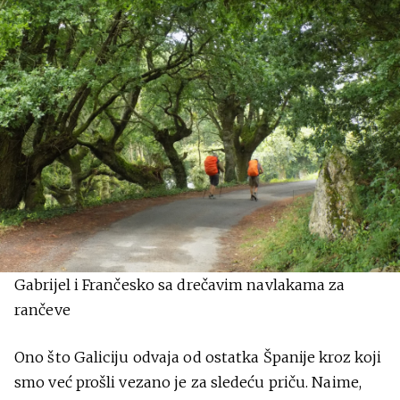
Gabrijel i Frančesko sa drečavim navlakama za
rančeve
Ono što Galiciju odvaja od ostatka Španije kroz koji
smo već prošli vezano je za sledeću priču. Naime,