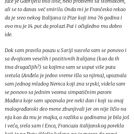
Juče je Gabrijelu bilo loše, neki problemi sa stomakom,
ali se to danas već smirilo. Onda mi je Frančesko rekao
da je sreo nekog Italijana iz Pize koji ima 76 godina i
ovo mu je 14. put da prolazi Put i očigledno mu dobro
ide.
Dok sam pravila pauzu u Sariji susrela sam se ponovo i
sa dvojicom veselih i pozitivnih Italijana (kao da ih
ima drugačijih?) sa kojima sam se usput više puta
sretala (Anđela je jedno vreme išla sa njima), upoznala
sam jednog mladog Nemca koji zna srpski, videla sam
se ponovo sa jednim veoma simpatičnim parom
Mađara koje sam upoznala pre neki dan i koji su onaj
malograđanski deo mene zbunjivali jer on nije ličio na
nju kao da mu je majka, a razlika u godinama je bila još
i veća, srela sam i Enca, Francuza italijanskog porekla