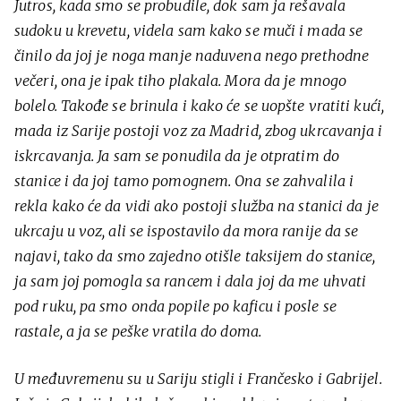
Jutros, kada smo se probudile, dok sam ja rešavala
sudoku u krevetu, videla sam kako se muči i mada se
činilo da joj je noga manje naduvena nego prethodne
večeri, ona je ipak tiho plakala. Mora da je mnogo
bolelo. Takođe se brinula i kako će se uopšte vratiti kući,
mada iz Sarije postoji voz za Madrid, zbog ukrcavanja i
iskrcavanja. Ja sam se ponudila da je otpratim do
stanice i da joj tamo pomognem. Ona se zahvalila i
rekla kako će da vidi ako postoji služba na stanici da je
ukrcaju u voz, ali se ispostavilo da mora ranije da se
najavi, tako da smo zajedno otišle taksijem do stanice,
ja sam joj pomogla sa rancem i dala joj da me uhvati
pod ruku, pa smo onda popile po kaficu i posle se
rastale, a ja se peške vratila do doma.
U međuvremenu su u Sariju stigli i Frančesko i Gabrijel.