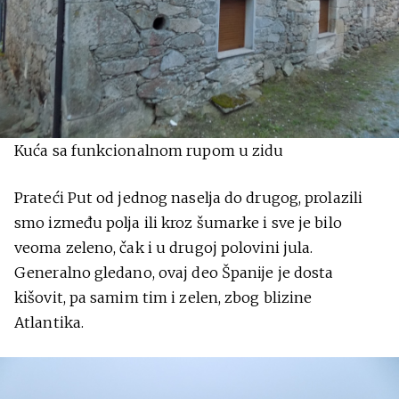
Kuća sa funkcionalnom rupom u zidu
Prateći Put od jednog naselja do drugog, prolazili
smo između polja ili kroz šumarke i sve je bilo
veoma zeleno, čak i u drugoj polovini jula.
Generalno gledano, ovaj deo Španije je dosta
kišovit, pa samim tim i zelen, zbog blizine
Atlantika.