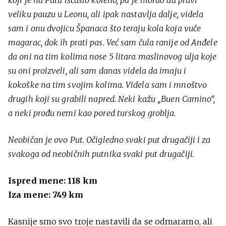
koji je na Putu iščašio koleno, pa je morao da pravi
veliku pauzu u Leonu, ali ipak nastavlja dalje, videla
sam i onu dvojicu Španaca što teraju kola koja vuče
magarac, dok ih prati pas. Već sam čula ranije od Anđele
da oni na tim kolima nose 5 litara maslinovog ulja koje
su oni proizveli, ali sam danas videla da imaju i
kokoške na tim svojim kolima. Videla sam i mnoštvo
drugih koji su grabili napred. Neki kažu „Buen Camino“,
a neki prođu nemi kao pored turskog groblja.
Neobičan je ovo Put. Očigledno svaki put drugačiji i za
svakoga od neobičnih putnika svaki put drugačiji.
Ispred mene: 118 km
Iza mene: 749 km
Kasnije smo svo troje nastavili da se odmaramo, ali