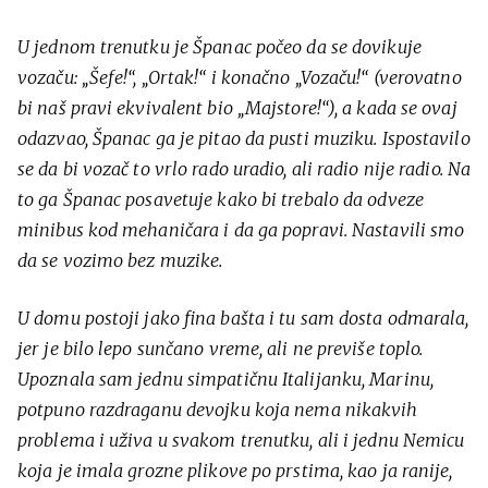
U jednom trenutku je Španac počeo da se dovikuje
vozaču: „Šefe!“, „Ortak!“ i konačno „Vozaču!“ (verovatno
bi naš pravi ekvivalent bio „Majstore!“), a kada se ovaj
odazvao, Španac ga je pitao da pusti muziku. Ispostavilo
se da bi vozač to vrlo rado uradio, ali radio nije radio. Na
to ga Španac posavetuje kako bi trebalo da odveze
minibus kod mehaničara i da ga popravi. Nastavili smo
da se vozimo bez muzike.
U domu postoji jako fina bašta i tu sam dosta odmarala,
jer je bilo lepo sunčano vreme, ali ne previše toplo.
Upoznala sam jednu simpatičnu Italijanku, Marinu,
potpuno razdraganu devojku koja nema nikakvih
problema i uživa u svakom trenutku, ali i jednu Nemicu
koja je imala grozne plikove po prstima, kao ja ranije,