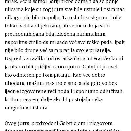
mrak. Već u samoj Sariji treba odmah da se penje
ulicama koje su tog jutra sve bile usnule i osim nas
nikoga nije bilo napolju. Ta uzbrdica sigurno i nije
toliko velika objektivno, ali se meni koja sam
prethodnih dana bila izložena minimalnim
naporima činilo da mi sada već sve teško pada. Ipak,
nije bilo druge već sam pratila svoje prijatelje.
Uzgred, za razliku od ostatka dana, ni Frančesko ni
ja nismo bili pričljivi rano ujutru. Gabrijel je uvek
bio odmeren po tom pitanju. Kao već dobro
uhodana mašina, nas troje smo sada gotovo bez
ijedne izgovorene reči hodali i spontano odlučivali
kojim pravcem dalje ako bi postojala neka
mogućnost izbora.
Ovog jutra, predvođeni Gabrijelom i njegovom