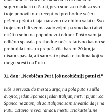
supermarketu u Sariji, prvo smo za ručak za svo
troje ponovili moj recept od prethodne večeri –
pržena pršuta i jaja, naravno uz obilnu salatu. Svo
troje smo bili veoma zadovoljni, pa smo kao takvi
otišli u sobu na popodnevni odmor. Pošto sam ja
odlično spavala prethodne noći, relativno kasno se
probudila i nisam prepešačila barem 20 km, ja
nisam spavala, ali sam zato pisala o ljudima koji se
mogu sresti na Putu.
31. dan: „Neobičan Put i još neobičniji putnici“
Juče u prevozu do mesta Sarija, na pola puta su ušla
dvojica, jedan Španac i jedan Italijan, mrtvi pijani. Za
Španca ne znam, ali za Italijana sam shvatila da je na
Putu. Ostavio je svoj ranac u mestu Triakastela, ne