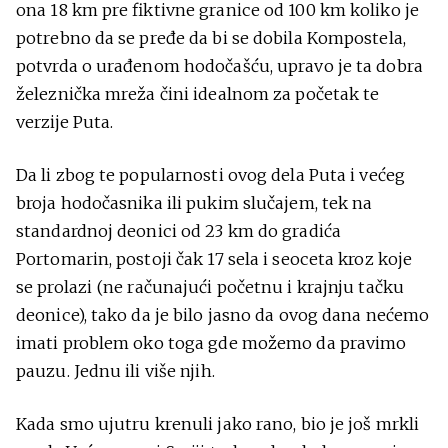
ona 18 km pre fiktivne granice od 100 km koliko je
potrebno da se pređe da bi se dobila Kompostela,
potvrda o urađenom hodočašću, upravo je ta dobra
železnička mreža čini idealnom za početak te
verzije Puta.
Da li zbog te popularnosti ovog dela Puta i većeg
broja hodočasnika ili pukim slučajem, tek na
standardnoj deonici od 23 km do gradića
Portomarin, postoji čak 17 sela i seoceta kroz koje
se prolazi (ne računajući početnu i krajnju tačku
deonice), tako da je bilo jasno da ovog dana nećemo
imati problem oko toga gde možemo da pravimo
pauzu. Jednu ili više njih.
Kada smo ujutru krenuli jako rano, bio je još mrkli