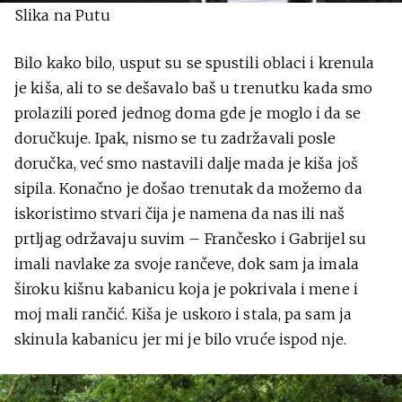
Slika na Putu
Bilo kako bilo, usput su se spustili oblaci i krenula
je kiša, ali to se dešavalo baš u trenutku kada smo
prolazili pored jednog doma gde je moglo i da se
doručkuje. Ipak, nismo se tu zadržavali posle
doručka, već smo nastavili dalje mada je kiša još
sipila. Konačno je došao trenutak da možemo da
iskoristimo stvari čija je namena da nas ili naš
prtljag održavaju suvim – Frančesko i Gabrijel su
imali navlake za svoje rančeve, dok sam ja imala
široku kišnu kabanicu koja je pokrivala i mene i
moj mali rančić. Kiša je uskoro i stala, pa sam ja
skinula kabanicu jer mi je bilo vruće ispod nje.