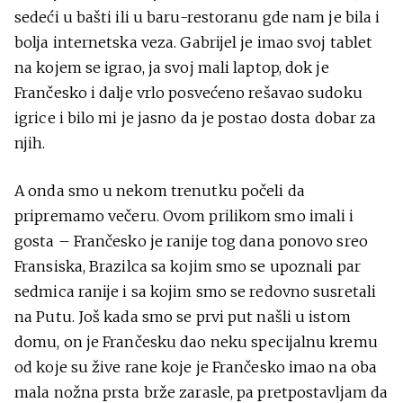
sedeći u bašti ili u baru-restoranu gde nam je bila i
bolja internetska veza. Gabrijel je imao svoj tablet
na kojem se igrao, ja svoj mali laptop, dok je
Frančesko i dalje vrlo posvećeno rešavao sudoku
igrice i bilo mi je jasno da je postao dosta dobar za
njih.
A onda smo u nekom trenutku počeli da
pripremamo večeru. Ovom prilikom smo imali i
gosta – Frančesko je ranije tog dana ponovo sreo
Fransiska, Brazilca sa kojim smo se upoznali par
sedmica ranije i sa kojim smo se redovno susretali
na Putu. Još kada smo se prvi put našli u istom
domu, on je Frančesku dao neku specijalnu kremu
od koje su žive rane koje je Frančesko imao na oba
mala nožna prsta brže zarasle, pa pretpostavljam da