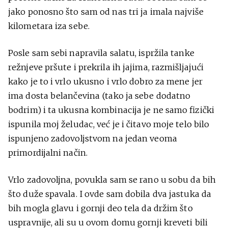
jako ponosno što sam od nas tri ja imala najviše
kilometara iza sebe.
Posle sam sebi napravila salatu, ispržila tanke
režnjeve pršute i prekrila ih jajima, razmišljajući
kako je to i vrlo ukusno i vrlo dobro za mene jer
ima dosta belančevina (tako ja sebe dodatno
bodrim) i ta ukusna kombinacija je ne samo fizički
ispunila moj želudac, već je i čitavo moje telo bilo
ispunjeno zadovoljstvom na jedan veoma
primordijalni način.
Vrlo zadovoljna, povukla sam se rano u sobu da bih
što duže spavala. I ovde sam dobila dva jastuka da
bih mogla glavu i gornji deo tela da držim što
uspravnije, ali su u ovom domu gornji kreveti bili