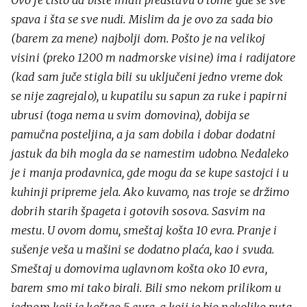
spava i šta se sve nudi. Mislim da je ovo za sada bio
(barem za mene) najbolji dom. Pošto je na velikoj
visini (preko 1200 m nadmorske visine) ima i radijatore
(kad sam juče stigla bili su uključeni jedno vreme dok
se nije zagrejalo), u kupatilu su sapun za ruke i papirni
ubrusi (toga nema u svim domovina), dobija se
pamučna posteljina, a ja sam dobila i dobar dodatni
jastuk da bih mogla da se namestim udobno. Nedaleko
je i manja prodavnica, gde mogu da se kupe sastojci i u
kuhinji pripreme jela. Ako kuvamo, nas troje se držimo
dobrih starih špageta i gotovih sosova. Sasvim na
mestu. U ovom domu, smeštaj košta 10 evra. Pranje i
sušenje veša u mašini se dodatno plaća, kao i svuda.
Smeštaj u domovima uglavnom košta oko 10 evra,
barem smo mi tako birali. Bili smo nekom prilikom u
jednom koji je koštao 5 evra, a koji je bio nekoliko puta