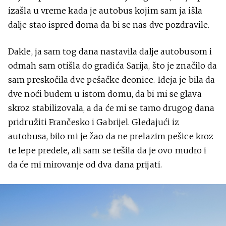
izašla u vreme kada je autobus kojim sam ja išla
dalje stao ispred doma da bi se nas dve pozdravile.
Dakle, ja sam tog dana nastavila dalje autobusom i
odmah sam otišla do gradića Sarija, što je značilo da
sam preskočila dve pešačke deonice. Ideja je bila da
dve noći budem u istom domu, da bi mi se glava
skroz stabilizovala, a da će mi se tamo drugog dana
pridružiti Frančesko i Gabrijel. Gledajući iz
autobusa, bilo mi je žao da ne prelazim pešice kroz
te lepe predele, ali sam se tešila da je ovo mudro i
da će mi mirovanje od dva dana prijati.