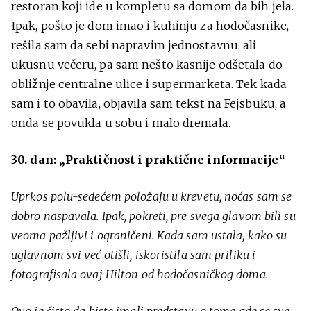
restoran koji ide u kompletu sa domom da bih jela.
Ipak, pošto je dom imao i kuhinju za hodočasnike,
rešila sam da sebi napravim jednostavnu, ali
ukusnu večeru, pa sam nešto kasnije odšetala do
obližnje centralne ulice i supermarketa. Tek kada
sam i to obavila, objavila sam tekst na Fejsbuku, a
onda se povukla u sobu i malo dremala.
30. dan: „Praktičnost i praktične informacije“
Uprkos polu-sedećem položaju u krevetu, noćas sam se
dobro naspavala. Ipak, pokreti, pre svega glavom bili su
veoma pažljivi i ograničeni. Kada sam ustala, kako su
uglavnom svi već otišli, iskoristila sam priliku i
fotografisala ovaj Hilton od hodočasničkog doma.
Ovo je čisto da biste imali predstavu o tome gde se sve