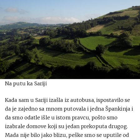
Na putu ka Sariji
Kada sam u Sariji izašla iz autobusa, ispostavilo se
da je zajedno sa mnom putovala i jedna Špankinja i
da smo odatle išle u istom pravcu, pošto smo
izabrale domove koji su jedan prekoputa drugog.
Mada nije bilo jako blizu, peške smo se uputile od