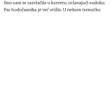
fino sam se razvlačila u krevetu, rešavajući sudoku.
Par hodočasnika je već otišlo. U nekom trenutku
sam videla Mariju kako tiho sedi na krevetu dok joj
suze lagano teku niz lice. Bilo mi je jasno da joj je
jako teško. Uskoro smo počele da pričamo i ona je
rekla da nešto kasnije ima voz za Madrid. Ja sam joj
se ponudila da je otpratim do železničke stanice, da
joj pomognem, ali je ona rekla da će videti da li
može da organizuje da joj železnica pomogne na
stanici. Pošto se ispostavilo da je kasno zvala tu
službu, ja sam joj rekla da ništa ne brine i da ću je ja
ispratiti. Ona je imala i ranac i štapove, a gotovo da
nije mogla uopšte da stane na nogu na kojoj je
imala problema, već je često poskakivala. Ja sam i
tako i tako imala taj dan slobodan, tako da nije
dolazilo u obzir da pustim ženu da se sama mlati