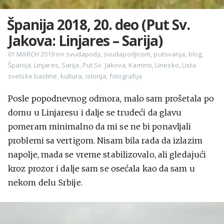
Španija 2018, 20. deo (Put Sv.
Jakova: Linjares – Sarija)
01 MARCH 2019
on
svudapodji
,
svudapodjicom
,
putovanja
,
blog
,
Španija
,
Linjares
,
Sarija
,
Put Sv. Jakova
,
Kamino
,
Unesko
,
Lista
svetske bastine
,
kultura
,
istorija
,
fotografija
Posle popodnevnog odmora, malo sam prošetala po
domu u Linjaresu i dalje se trudeći da glavu
pomeram minimalno da mi se ne bi ponavljali
problemi sa vertigom. Nisam bila rada da izlazim
napolje, mada se vreme stabilizovalo, ali gledajući
kroz prozor i dalje sam se osećala kao da sam u
nekom delu Srbije.