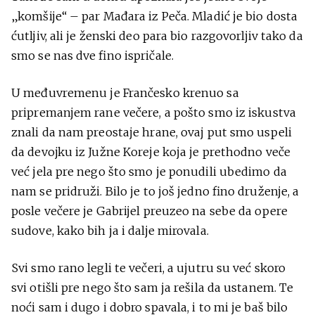
„komšije“ – par Mađara iz Peča. Mladić je bio dosta
ćutljiv, ali je ženski deo para bio razgovorljiv tako da
smo se nas dve fino ispričale.
U međuvremenu je Frančesko krenuo sa
pripremanjem rane večere, a pošto smo iz iskustva
znali da nam preostaje hrane, ovaj put smo uspeli
da devojku iz Južne Koreje koja je prethodno veče
već jela pre nego što smo je ponudili ubedimo da
nam se pridruži. Bilo je to još jedno fino druženje, a
posle večere je Gabrijel preuzeo na sebe da opere
sudove, kako bih ja i dalje mirovala.
Svi smo rano legli te večeri, a ujutru su već skoro
svi otišli pre nego što sam ja rešila da ustanem. Te
noći sam i dugo i dobro spavala, i to mi je baš bilo