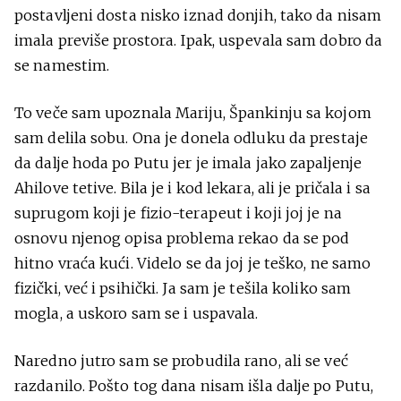
postavljeni dosta nisko iznad donjih, tako da nisam
imala previše prostora. Ipak, uspevala sam dobro da
se namestim.
To veče sam upoznala Mariju, Špankinju sa kojom
sam delila sobu. Ona je donela odluku da prestaje
da dalje hoda po Putu jer je imala jako zapaljenje
Ahilove tetive. Bila je i kod lekara, ali je pričala i sa
suprugom koji je fizio-terapeut i koji joj je na
osnovu njenog opisa problema rekao da se pod
hitno vraća kući. Videlo se da joj je teško, ne samo
fizički, već i psihički. Ja sam je tešila koliko sam
mogla, a uskoro sam se i uspavala.
Naredno jutro sam se probudila rano, ali se već
razdanilo. Pošto tog dana nisam išla dalje po Putu,