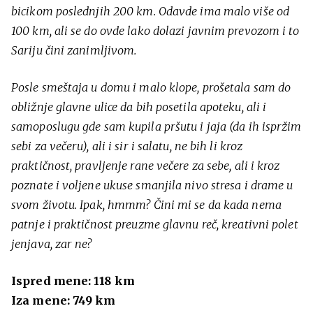
bicikom poslednjih 200 km. Odavde ima malo više od
100 km, ali se do ovde lako dolazi javnim prevozom i to
Sariju čini zanimljivom.
Posle smeštaja u domu i malo klope, prošetala sam do
obližnje glavne ulice da bih posetila apoteku, ali i
samoposlugu gde sam kupila pršutu i jaja (da ih ispržim
sebi za večeru), ali i sir i salatu, ne bih li kroz
praktičnost, pravljenje rane večere za sebe, ali i kroz
poznate i voljene ukuse smanjila nivo stresa i drame u
svom životu. Ipak, hmmm? Čini mi se da kada nema
patnje i praktičnost preuzme glavnu reč, kreativni polet
jenjava, zar ne?
Ispred mene: 118 km
Iza mene: 749 km