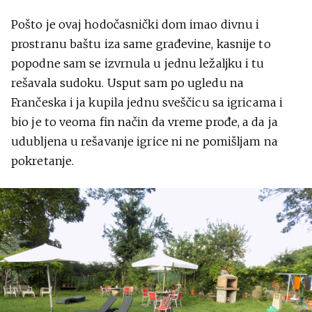
Pošto je ovaj hodočasnički dom imao divnu i
prostranu baštu iza same građevine, kasnije to
popodne sam se izvrnula u jednu ležaljku i tu
rešavala sudoku. Usput sam po ugledu na
Frančeska i ja kupila jednu sveščicu sa igricama i
bio je to veoma fin način da vreme prođe, a da ja
udubljena u rešavanje igrice ni ne pomišljam na
pokretanje.