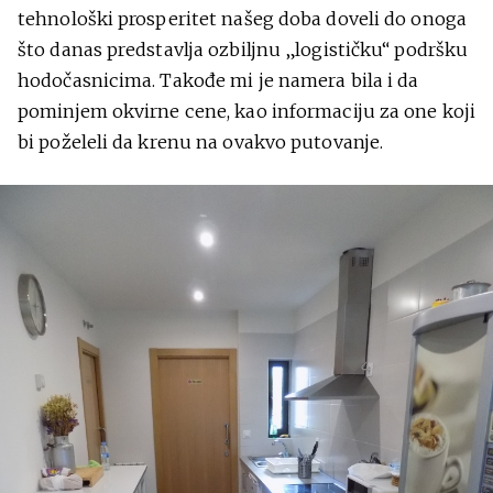
tehnološki prosperitet našeg doba doveli do onoga
što danas predstavlja ozbiljnu „logističku“ podršku
hodočasnicima. Takođe mi je namera bila i da
pominjem okvirne cene, kao informaciju za one koji
bi poželeli da krenu na ovakvo putovanje.