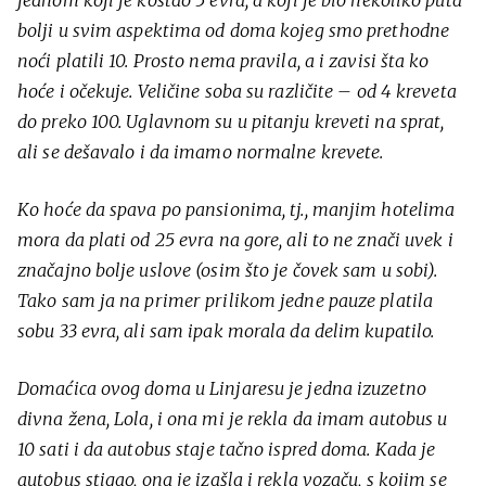
bolji u svim aspektima od doma kojeg smo prethodne
noći platili 10. Prosto nema pravila, a i zavisi šta ko
hoće i očekuje. Veličine soba su različite – od 4 kreveta
do preko 100. Uglavnom su u pitanju kreveti na sprat,
ali se dešavalo i da imamo normalne krevete.
Ko hoće da spava po pansionima, tj., manjim hotelima
mora da plati od 25 evra na gore, ali to ne znači uvek i
značajno bolje uslove (osim što je čovek sam u sobi).
Tako sam ja na primer prilikom jedne pauze platila
sobu 33 evra, ali sam ipak morala da delim kupatilo.
Domaćica ovog doma u Linjaresu je jedna izuzetno
divna žena, Lola, i ona mi je rekla da imam autobus u
10 sati i da autobus staje tačno ispred doma. Kada je
autobus stigao, ona je izašla i rekla vozaču, s kojim se