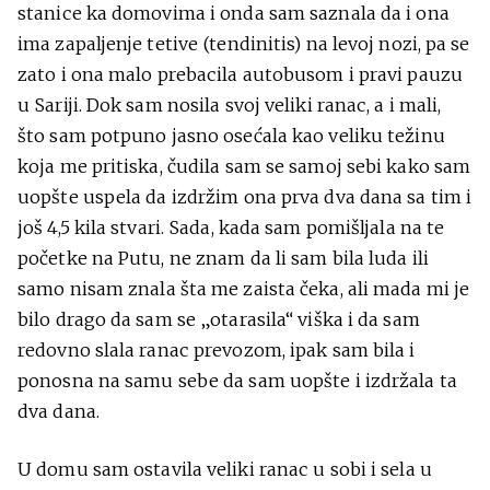
stanice ka domovima i onda sam saznala da i ona
ima zapaljenje tetive (tendinitis) na levoj nozi, pa se
zato i ona malo prebacila autobusom i pravi pauzu
u Sariji. Dok sam nosila svoj veliki ranac, a i mali,
što sam potpuno jasno osećala kao veliku težinu
koja me pritiska, čudila sam se samoj sebi kako sam
uopšte uspela da izdržim ona prva dva dana sa tim i
još 4,5 kila stvari. Sada, kada sam pomišljala na te
početke na Putu, ne znam da li sam bila luda ili
samo nisam znala šta me zaista čeka, ali mada mi je
bilo drago da sam se „otarasila“ viška i da sam
redovno slala ranac prevozom, ipak sam bila i
ponosna na samu sebe da sam uopšte i izdržala ta
dva dana.
U domu sam ostavila veliki ranac u sobi i sela u