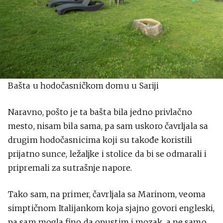
Bašta u hodočasničkom domu u Sariji
Naravno, pošto je ta bašta bila jedno privlačno
mesto, nisam bila sama, pa sam uskoro čavrljala sa
drugim hodočasnicima koji su takođe koristili
prijatno sunce, ležaljke i stolice da bi se odmarali i
pripremali za sutrašnje napore.
Tako sam, na primer, čavrljala sa Marinom, veoma
simptičnom Italijankom koja sjajno govori engleski,
pa sam mogla fino da opustim i mozak, a ne samo