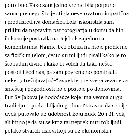
potrebno. Kako sam jedno vreme bila potpuno
sama, pre nego što je stigla neverovatno simpatična
i predusretljiva domaćica Lola, iskoristila sam
priliku da napravim par fotografija u domu da bih
ih kasnije postavila na Fejsbuk zajedno sa
komentarima. Naime, bez obzira na moje probleme
sa fizičkim telom, često su mi ljudi pisali kako je to
što radim divno i kako bi voleli da tako nešto
postoji i kod nas, pa sam povremeno pominjala
neke „otrežnjavajuće“ aspekte, pre svega vezane za
smeštaj i pogodnosti koje postoje po domovima.
Put Sv. Jakova je hodočašće koje ima veoma dugu
tradiciju – preko hiljadu godina. Naravno da se nije
uvek putovalo uz udobnost koju nude 20. i 21. vek,
ali bitno je da su se kroz taj neprekinuti tok ljudi
polako stvarali uslovi koji su uz ekonomski i