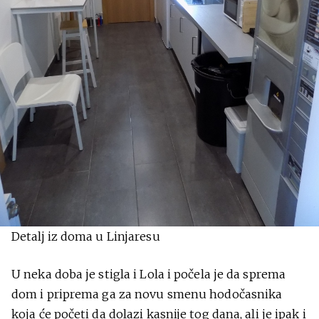
Detalj iz doma u Linjaresu
U neka doba je stigla i Lola i počela je da sprema
dom i priprema ga za novu smenu hodočasnika
koja će početi da dolazi kasnije tog dana, ali je ipak i