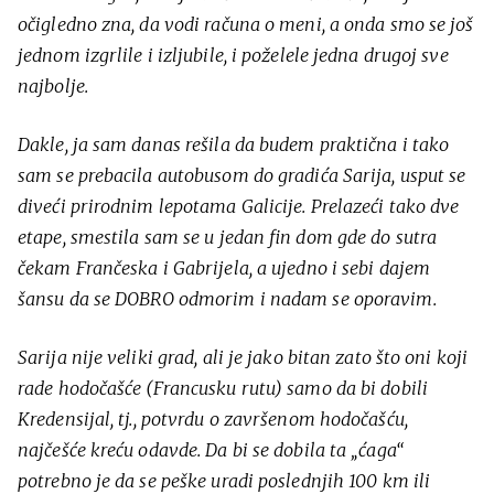
očigledno zna, da vodi računa o meni, a onda smo se još
jednom izgrlile i izljubile, i poželele jedna drugoj sve
najbolje.
Dakle, ja sam danas rešila da budem praktična i tako
sam se prebacila autobusom do gradića Sarija, usput se
diveći prirodnim lepotama Galicije. Prelazeći tako dve
etape, smestila sam se u jedan fin dom gde do sutra
čekam Frančeska i Gabrijela, a ujedno i sebi dajem
šansu da se DOBRO odmorim i nadam se oporavim.
Sarija nije veliki grad, ali je jako bitan zato što oni koji
rade hodočašće (Francusku rutu) samo da bi dobili
Kredensijal, tj., potvrdu o završenom hodočašću,
najčešće kreću odavde. Da bi se dobila ta „ćaga“
potrebno je da se peške uradi poslednjih 100 km ili