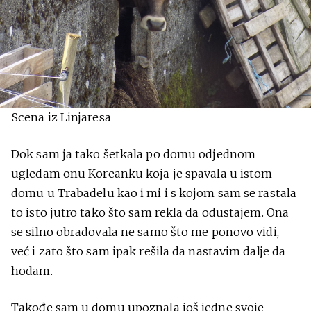
Scena iz Linjaresa
Dok sam ja tako šetkala po domu odjednom
ugledam onu Koreanku koja je spavala u istom
domu u Trabadelu kao i mi i s kojom sam se rastala
to isto jutro tako što sam rekla da odustajem. Ona
se silno obradovala ne samo što me ponovo vidi,
već i zato što sam ipak rešila da nastavim dalje da
hodam.
Takođe sam u domu upoznala još jedne svoje