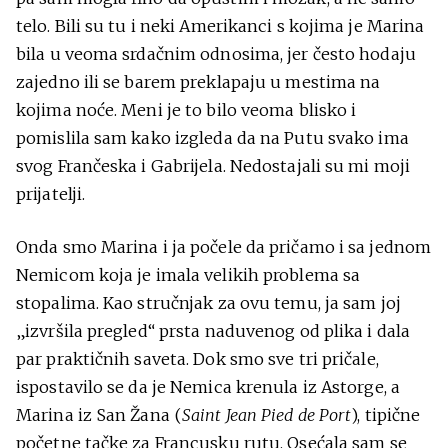
telo. Bili su tu i neki Amerikanci s kojima je Marina
bila u veoma srdačnim odnosima, jer često hodaju
zajedno ili se barem preklapaju u mestima na
kojima noće. Meni je to bilo veoma blisko i
pomislila sam kako izgleda da na Putu svako ima
svog Frančeska i Gabrijela. Nedostajali su mi moji
prijatelji.
Onda smo Marina i ja počele da pričamo i sa jednom
Nemicom koja je imala velikih problema sa
stopalima. Kao stručnjak za ovu temu, ja sam joj
„izvršila pregled“ prsta naduvenog od plika i dala
par praktičnih saveta. Dok smo sve tri pričale,
ispostavilo se da je Nemica krenula iz Astorge, a
Marina iz San Žana (
Saint Jean Pied de Port
), tipične
početne tačke za Francusku rutu. Osećala sam se