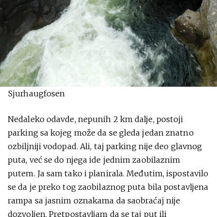
Sjurhaugfosen
Nedaleko odavde, nepunih 2 km dalje, postoji
parking sa kojeg može da se gleda jedan znatno
ozbiljniji vodopad. Ali, taj parking nije deo glavnog
puta, već se do njega ide jednim zaobilaznim
putem. Ja sam tako i planirala. Međutim, ispostavilo
se da je preko tog zaobilaznog puta bila postavljena
rampa sa jasnim oznakama da saobraćaj nije
dozvoljen. Pretpostavljam da se taj put ili