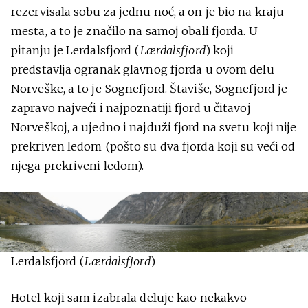
rezervisala sobu za jednu noć, a on je bio na kraju
mesta, a to je značilo na samoj obali fjorda. U
pitanju je Lerdalsfjord (
Lærdalsfjord
) koji
predstavlja ogranak glavnog fjorda u ovom delu
Norveške, a to je Sognefjord. Štaviše, Sognefjord je
zapravo najveći i najpoznatiji fjord u čitavoj
Norveškoj, a ujedno i najduži fjord na svetu koji nije
prekriven ledom (pošto su dva fjorda koji su veći od
njega prekriveni ledom).
Lerdalsfjord (
Lærdalsfjord
)
Hotel koji sam izabrala deluje kao nekakvo