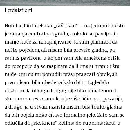
Lerdalsfjord
Hotel je bio i nekako „raštrkan“ – na jednom mestu
je omanja centralna zgrada, a okolo su paviljoni i
manje kuće za iznajmljivanje. Ja sam planirala da
nešto pojedem, ali nisam bila previše gladna, pa
sam iz paviljona u kojem sam bila smeštena otišla
do recepcije da se raspitam da li imaju hranu i šta
nude. Oni su mi ponudili pravi pravcati obrok, ali
prvo nisam bila ubeđena kako bi to izgledalo
obzirom da nikoga drugog nije bilo u malenom i
skromnom restoranu koji je više ličio na trpezariju,
a drugo, ja u stvari i zaista nisam bila toliko gladna
da bih pojela neko čitavo formalno jelo. Zato sam se
odlučila da „skoknem“ kolima do supermarketa u