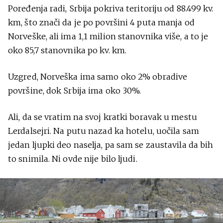
Poređenja radi, Srbija pokriva teritoriju od 88.499 kv.
km, što znači da je po površini 4 puta manja od
Norveške, ali ima 1,1 milion stanovnika više, a to je
oko 85,7 stanovnika po kv. km.
Uzgred, Norveška ima samo oko 2% obradive
površine, dok Srbija ima oko 30%.
Ali, da se vratim na svoj kratki boravak u mestu
Lerdalsejri. Na putu nazad ka hotelu, uočila sam
jedan ljupki deo naselja, pa sam se zaustavila da bih
to snimila. Ni ovde nije bilo ljudi.