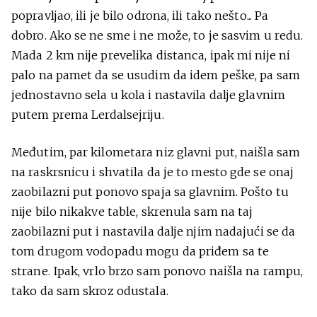
popravljao, ili je bilo odrona, ili tako nešto... Pa
dobro. Ako se ne sme i ne može, to je sasvim u redu.
Mada 2 km nije prevelika distanca, ipak mi nije ni
palo na pamet da se usudim da idem peške, pa sam
jednostavno sela u kola i nastavila dalje glavnim
putem prema Lerdalsejriju.
Međutim, par kilometara niz glavni put, naišla sam
na raskrsnicu i shvatila da je to mesto gde se onaj
zaobilazni put ponovo spaja sa glavnim. Pošto tu
nije bilo nikakve table, skrenula sam na taj
zaobilazni put i nastavila dalje njim nadajući se da
tom drugom vodopadu mogu da priđem sa te
strane. Ipak, vrlo brzo sam ponovo naišla na rampu,
tako da sam skroz odustala.