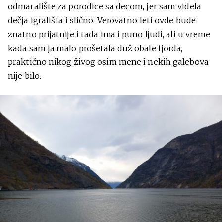
odmaralište za porodice sa decom, jer sam videla
dečja igrališta i slično. Verovatno leti ovde bude
znatno prijatnije i tada ima i puno ljudi, ali u vreme
kada sam ja malo prošetala duž obale fjorda,
praktično nikog živog osim mene i nekih galebova
nije bilo.