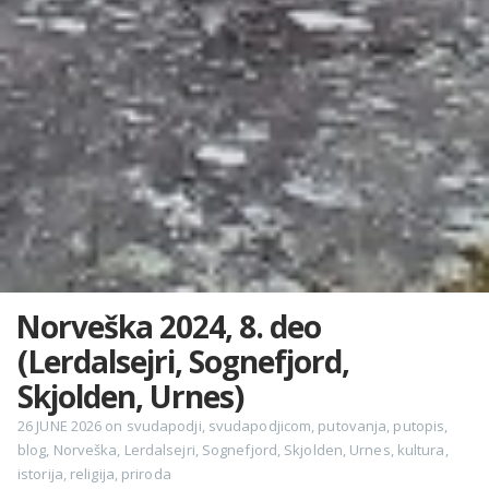
Norveška 2024, 8. deo
(Lerdalsejri, Sognefjord,
Skjolden, Urnes)
26 JUNE 2026
on
svudapodji
,
svudapodjicom
,
putovanja
,
putopis
,
blog
,
Norveška
,
Lerdalsejri
,
Sognefjord
,
Skjolden
,
Urnes
,
kultura
,
istorija
,
religija
,
priroda