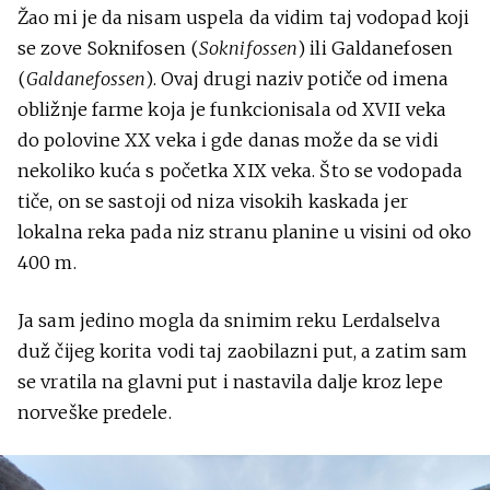
Žao mi je da nisam uspela da vidim taj vodopad koji
se zove Soknifosen (
Soknifossen
) ili Galdanefosen
(
Galdanefossen
). Ovaj drugi naziv potiče od imena
obližnje farme koja je funkcionisala od XVII veka
do polovine XX veka i gde danas može da se vidi
nekoliko kuća s početka XIX veka. Što se vodopada
tiče, on se sastoji od niza visokih kaskada jer
lokalna reka pada niz stranu planine u visini od oko
400 m.
Ja sam jedino mogla da snimim reku Lerdalselva
duž čijeg korita vodi taj zaobilazni put, a zatim sam
se vratila na glavni put i nastavila dalje kroz lepe
norveške predele.