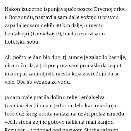
Nakon izuzetno ispunjavajuće posete Drvenoj crkvi
u Borgundu, nastavila sam dalje vožnju u pravcu
zapada jer sam nekih 30 km dalje, u mestu
Lerdalsejri (
Lærdalsøyri
), imala rezervisanu
hotelsku sobu.
Ali, pošto je dan bio dug, tj, sunce je zalazilo kasnije,
nisam žurila, a još pre puta sam pronašla da usput
imam par zanimljivih mesta koja zavređuju da se
vide. Oba su vezana za vodu.
Ja sam ovde pratila dolinu reke Lerdalselva
(
Lærdalselva
) i ona u jednom delu kao reka koja
teče duž šireg korita nailazi na uzan prolaz između
većih stena koji je gotovo nalik na mali kanjon.
Rezultat – vodopad pod nazivom Sjurhaugfosen