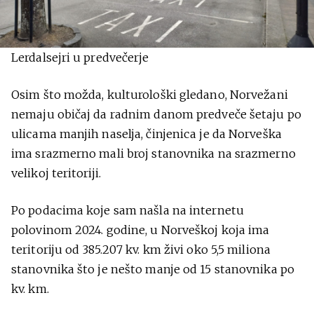
Lerdalsejri u predvečerje
Osim što možda, kulturološki gledano, Norvežani
nemaju običaj da radnim danom predveče šetaju po
ulicama manjih naselja, činjenica je da Norveška
ima srazmerno mali broj stanovnika na srazmerno
velikoj teritoriji.
Po podacima koje sam našla na internetu
polovinom 2024. godine, u Norveškoj koja ima
teritoriju od 385.207 kv. km živi oko 5,5 miliona
stanovnika što je nešto manje od 15 stanovnika po
kv. km.