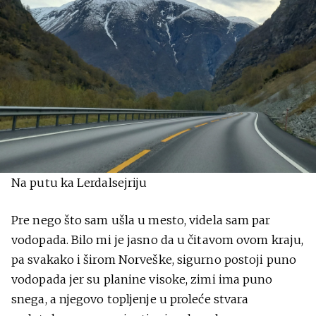
Na putu ka Lerdalsejriju
Pre nego što sam ušla u mesto, videla sam par
vodopada. Bilo mi je jasno da u čitavom ovom kraju,
pa svakako i širom Norveške, sigurno postoji puno
vodopada jer su planine visoke, zimi ima puno
snega, a njegovo topljenje u proleće stvara