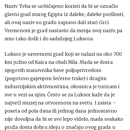
Naziv Teba se uobičajeno koristi da bi se označio
glavni grad starog Egipta iz daleke, daleke prošlosti,
ali ovaj naziv su gradu zapravo dali stari Grci.
Vremenom je grad nastavio da menja svoj naziv, pa
smo tako došli i do sadašnjeg Luksora.
Luksor je savremeni grad koji se nalazi na oko 700
km južno od Kaira na obali Nila. Mada se dosta
njegovih stanovnika bave poljoprivredom
(pogotovo gajenjem šećerne trske) i drugim
industrijskim aktivnostima, okosnica je turizam i
sve u vezi sa njim. Često se za Luksor kaže da je
najveći muzej na otvorenom na svetu. I zaista –
poseta od pola dana ili jednog dana jednostavno
nije dovoljna da bi se sve lepo videlo, mada svakako
pruža dosta dobru ideju o značaju ovog grada u