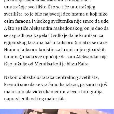
unutrašnje svetilište. Što se tiče unutrašnjeg
svetilišta, to je bilo najsvetiji deo hrama u koji niko
osim faraona i visokog sveštenika nije smeo da uđe.
A što se tiče Aleksandra Makedonskog, on je dao da
se sagradi ova kapela i tvrdio je da je krunisan za
egipatskog faraona baš u Luksoru (smatra se da se
Hram u Luksoru koristio za krunisanje egipatskih
faraona), mada sve upućuje da sam Aleksandar nije
išao južnije od Memfisa koji je blizu Kaira.
Nakon obilaska ostataka centralnog svetilišta,
krenuli smo da se vraćamo ka izlazu, pa sam tu još
malo snimala video-kamerom, a evo i fotografija
napravljenih od tog materijala.