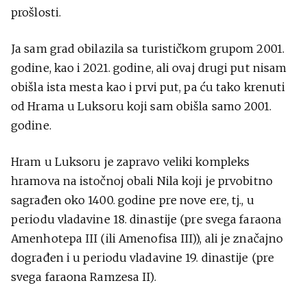
prošlosti.
Ja sam grad obilazila sa turističkom grupom 2001.
godine, kao i 2021. godine, ali ovaj drugi put nisam
obišla ista mesta kao i prvi put, pa ću tako krenuti
od Hrama u Luksoru koji sam obišla samo 2001.
godine.
Hram u Luksoru je zapravo veliki kompleks
hramova na istočnoj obali Nila koji je prvobitno
sagrađen oko 1400. godine pre nove ere, tj., u
periodu vladavine 18. dinastije (pre svega faraona
Amenhotepa III (ili Amenofisa III)), ali je značajno
dograđen i u periodu vladavine 19. dinastije (pre
svega faraona Ramzesa II).