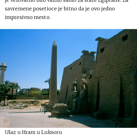
je verovatno bilo važno samo za stare Egipćane. Za
savremene posetioce je bitno da je ovo jedno
impresivno mesto.
Ulaz u Hram u Luksoru