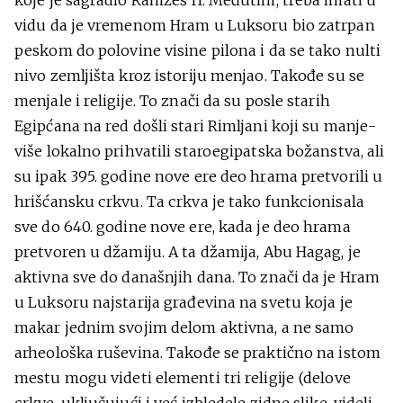
koje je sagradio Ramzes II. Međutim, treba imati u
vidu da je vremenom Hram u Luksoru bio zatrpan
peskom do polovine visine pilona i da se tako nulti
nivo zemljišta kroz istoriju menjao. Takođe su se
menjale i religije. To znači da su posle starih
Egipćana na red došli stari Rimljani koji su manje-
više lokalno prihvatili staroegipatska božanstva, ali
su ipak 395. godine nove ere deo hrama pretvorili u
hrišćansku crkvu. Ta crkva je tako funkcionisala
sve do 640. godine nove ere, kada je deo hrama
pretvoren u džamiju. A ta džamija, Abu Hagag, je
aktivna sve do današnjih dana. To znači da je Hram
u Luksoru najstarija građevina na svetu koja je
makar jednim svojim delom aktivna, a ne samo
arheološka ruševina. Takođe se praktično na istom
mestu mogu videti elementi tri religije (delove