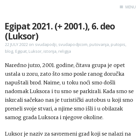
MENU
Egipat 2021. (+ 2001.), 6. deo
Home
(Luksor)
Engl
22 JULY 2022
on
svudapodji
,
svudapodjicom
,
putovanja
,
putopis
,
blog
,
Egipat
,
Luksor
,
istorija
,
religija
X
Naredno jutro, 2001. godine, čitava grupa je opet
Instagram
ustala u zoru, zato što smo posle ranog doručka
Pinterest
napuštali brod. Naime, u toku noći smo došli
YouTube
nadomak Luksora i tu smo se parkirali. Kada smo se
iskrcali sačekao nas je turistički autobus u koji smo
preneli svoje stvari, a njime smo išli i u obilazak
samog grada Luksora i njegove okoline.
Sadržaj
Luksor je naziv za savremeni grad koji se nalazi na