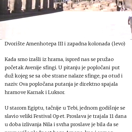
Dvorište Amenhotepa III i zapadna kolonada (levo)
Kada smo izašli iz hrama, ispred nas se pružao
početak Avenije sfingi. U pitanju je popločani put
duž kojeg se sa obe strane nalaze sfinge, pa otud i
naziv. Ova popločana putanja je direktno spajala
hramove Karnak i Luksor.
U starom Egiptu, tačnije u Tebi, jednom godišnje se
slavio veliki Festival Opet. Proslava je trajala 11 dana
u doba izlivanja Nila i svrha proslave je bila da se