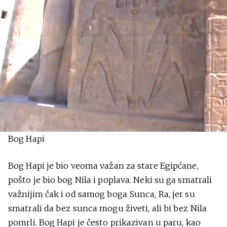
Bog Hapi
Bog Hapi je bio veoma važan za stare Egipćane,
pošto je bio bog Nila i poplava. Neki su ga smatrali
važnijim čak i od samog boga Sunca, Ra, jer su
smatrali da bez sunca mogu živeti, ali bi bez Nila
pomrli. Bog Hapi je često prikazivan u paru, kao