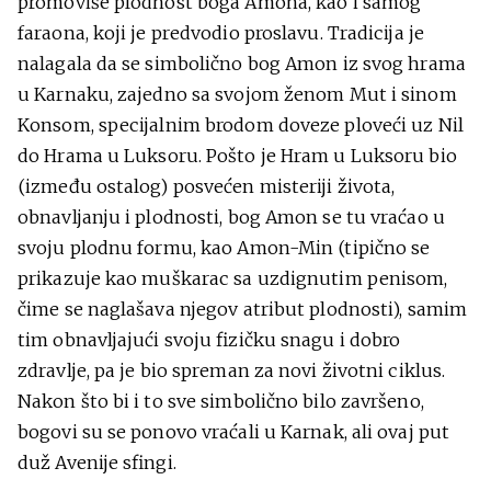
promoviše plodnost boga Amona, kao i samog
faraona, koji je predvodio proslavu. Tradicija je
nalagala da se simbolično bog Amon iz svog hrama
u Karnaku, zajedno sa svojom ženom Mut i sinom
Konsom, specijalnim brodom doveze ploveći uz Nil
do Hrama u Luksoru. Pošto je Hram u Luksoru bio
(između ostalog) posvećen misteriji života,
obnavljanju i plodnosti, bog Amon se tu vraćao u
svoju plodnu formu, kao Amon-Min (tipično se
prikazuje kao muškarac sa uzdignutim penisom,
čime se naglašava njegov atribut plodnosti), samim
tim obnavljajući svoju fizičku snagu i dobro
zdravlje, pa je bio spreman za novi životni ciklus.
Nakon što bi i to sve simbolično bilo završeno,
bogovi su se ponovo vraćali u Karnak, ali ovaj put
duž Avenije sfingi.