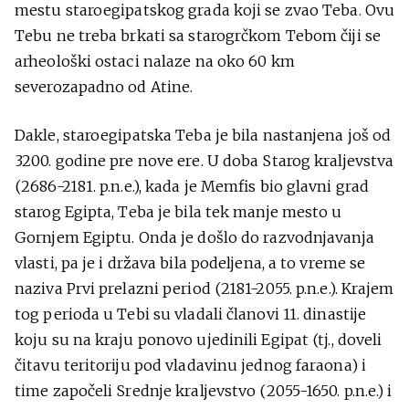
mestu staroegipatskog grada koji se zvao Teba. Ovu
Tebu ne treba brkati sa starogrčkom Tebom čiji se
arheološki ostaci nalaze na oko 60 km
severozapadno od Atine.
Dakle, staroegipatska Teba je bila nastanjena još od
3200. godine pre nove ere. U doba Starog kraljevstva
(2686-2181. p.n.e.), kada je Memfis bio glavni grad
starog Egipta, Teba je bila tek manje mesto u
Gornjem Egiptu. Onda je došlo do razvodnjavanja
vlasti, pa je i država bila podeljena, a to vreme se
naziva Prvi prelazni period (2181-2055. p.n.e.). Krajem
tog perioda u Tebi su vladali članovi 11. dinastije
koju su na kraju ponovo ujedinili Egipat (tj., doveli
čitavu teritoriju pod vladavinu jednog faraona) i
time započeli Srednje kraljevstvo (2055-1650. p.n.e.) i