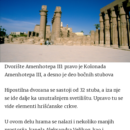
Dvorište Amenhotepa III: pravo je Kolonada
Amenhotepa III, a desno je deo bočnih stubova
Hipostilna dvorana se sastoji od 32 stuba, a iza nje
se ide dalje ka unutrašnjem svetilištu. Upravo tu se
vide elementi hrišćanske crkve.
U ovom delu hrama se nalazi i nekoliko manjih
prostorija, kapela Aleksandra Velikog, kao i