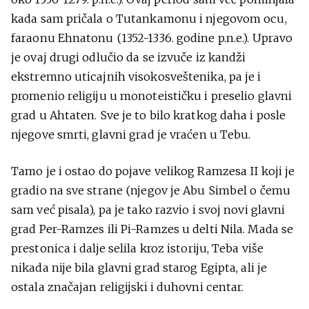
kada sam pričala o Tutankamonu i njegovom ocu,
faraonu Ehnatonu (1352-1336. godine p.n.e.). Upravo
je ovaj drugi odlučio da se izvuče iz kandži
ekstremno uticajnih visokosveštenika, pa je i
promenio religiju u monoteističku i preselio glavni
grad u Ahtaten. Sve je to bilo kratkog daha i posle
njegove smrti, glavni grad je vraćen u Tebu.
Tamo je i ostao do pojave velikog Ramzesa II koji je
gradio na sve strane (njegov je Abu Simbel o čemu
sam već pisala), pa je tako razvio i svoj novi glavni
grad Per-Ramzes ili Pi-Ramzes u delti Nila. Mada se
prestonica i dalje selila kroz istoriju, Teba više
nikada nije bila glavni grad starog Egipta, ali je
ostala značajan religijski i duhovni centar.