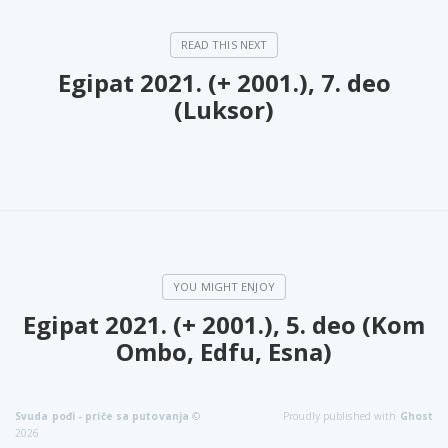
Egipat 2021. (+ 2001.), 7. deo
(Luksor)
Egipat 2021. (+ 2001.), 5. deo (Kom
Ombo, Edfu, Esna)
Svuda pođi - priče sa putovanja
©
Proudly published with
Ghost
2026