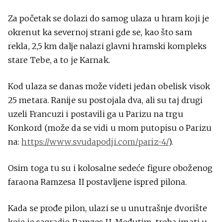
Za početak se dolazi do samog ulaza u hram koji je
okrenut ka severnoj strani gde se, kao što sam
rekla, 2,5 km dalje nalazi glavni hramski kompleks
stare Tebe, a to je Karnak.
Kod ulaza se danas može videti jedan obelisk visok
25 metara. Ranije su postojala dva, ali su taj drugi
uzeli Francuzi i postavili ga u Parizu na trgu
Konkord (može da se vidi u mom putopisu o Parizu
na:
https://www.svudapodji.com/pariz-4/
).
Osim toga tu su i kolosalne sedeće figure oboženog
faraona Ramzesa II postavljene ispred pilona.
Kada se prođe pilon, ulazi se u unutrašnje dvorište