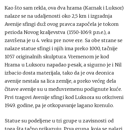
Kao što sam rekla, ova dva hrama (Karnak i Luksor)
nalaze se na udaljenosti oko 2,5 km i izgradnja
Avenije sfingi duž ovog pravca započela je tokom
perioda Novog kraljevstva (1550-1069. p.n.e.), a
završena je u 4. veku pre nove ere. Sa obe strane se
nalaze statue sfingi i njih ima preko 1000, tačnije
1057 originalnih skulptura. Vremenom je kod
Hrama u Luksoru napadao pesak, a sigurno je i Nil
izbacio dosta materijala, tako da je ova deonica
avenije nestala sa lica zemlje, a preko većeg dela
čitave avenije su u međuvremenu podignute kuće.
Prvi tragovi Avenije sfingi kod Luksora su otkriveni
1949. godine, pa je otkopavanje lagano krenulo.
Statue su podeljene u tri grupe u zavisnosti od
toga šta tačno prikazuju. Prva grupa, koja se nalazi