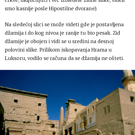
crkve, uključujući i već izbledele zidne slike, videli
smo kasnije posle Hipostilne dvorane).
Na sledećoj slici se može videti gde je postavljena
džamija i do kog nivoa je ranije tu bio pesak. Zid
džamije je obojen i vidi se u sredini na desnoj
polovini slike. Prilikom iskopavanja Hrama u
Luksoru, vodilo se računa da se džamija ne ošteti.