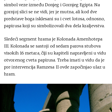
simbol veze između Donjeg i Gornjeg Egipta. Na
gornjoj slici se ne vidi, jer je mutna, ali kod dve
predstave boga isklesani su i cvet lotosa, odnosno,
papirusa koji su simbolizovali dva dela kraljevstva.
Sledeći segment hrama je Kolonada Amenhotepa
III. Kolonada se sastoji od sedam parova stubova
visokih 16 metara, čiji su kapiteli napravljeni u vidu
otvorenog cveta papirusa. Treba imati u vidu da je
pre intervencija Ramzesa II ovde započinjao ulaz u
hram.