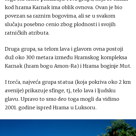
kod hrama Karnak ima oblik ovnova. Ovan je bio
povezan sa raznim bogovima, ali se u svakom
slučaju posebno cenio zbog plodnosti i svojih
ratničkih atributa.
Druga grupa, sa telom lava i glavom ovna postoji
duž oko 300 metara između Hramskog kompleksa
Karnak (hram bogu Amon-Ra) i Hrama boginje Mut.
I treća, najveća grupa statua (koja pokriva oko 2 km
avenije) prikazuje sfinge, tj., telo lava i ljudsku
glavu. Upravo to smo deo toga mogli da vidimo
2001. godine ispred Hrama u Luksoru.