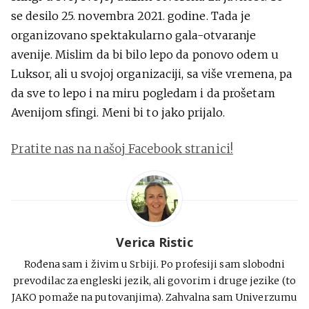
se desilo 25. novembra 2021. godine. Tada je
organizovano spektakularno gala-otvaranje
avenije. Mislim da bi bilo lepo da ponovo odem u
Luksor, ali u svojoj organizaciji, sa više vremena, pa
da sve to lepo i na miru pogledam i da prošetam
Avenijom sfingi. Meni bi to jako prijalo.
Pratite nas na našoj Facebook stranici!
Verica Ristic
Rođena sam i živim u Srbiji. Po profesiji sam slobodni
prevodilac za engleski jezik, ali govorim i druge jezike (to
JAKO pomaže na putovanjima). Zahvalna sam Univerzumu