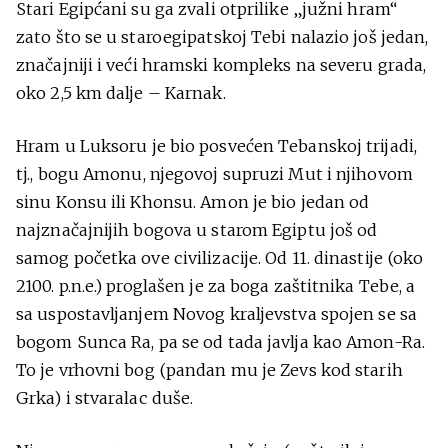
Stari Egipćani su ga zvali otprilike „južni hram“
zato što se u staroegipatskoj Tebi nalazio još jedan,
značajniji i veći hramski kompleks na severu grada,
oko 2,5 km dalje – Karnak.
Hram u Luksoru je bio posvećen Tebanskoj trijadi,
tj., bogu Amonu, njegovoj supruzi Mut i njihovom
sinu Konsu ili Khonsu. Amon je bio jedan od
najznačajnijih bogova u starom Egiptu još od
samog početka ove civilizacije. Od 11. dinastije (oko
2100. p.n.e.) proglašen je za boga zaštitnika Tebe, a
sa uspostavljanjem Novog kraljevstva spojen se sa
bogom Sunca Ra, pa se od tada javlja kao Amon-Ra.
To je vrhovni bog (pandan mu je Zevs kod starih
Grka) i stvaralac duše.