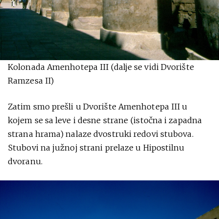
Kolonada Amenhotepa III (dalje se vidi Dvorište
Ramzesa II)
Zatim smo prešli u Dvorište Amenhotepa III u
kojem se sa leve i desne strane (istočna i zapadna
strana hrama) nalaze dvostruki redovi stubova.
Stubovi na južnoj strani prelaze u Hipostilnu
dvoranu.