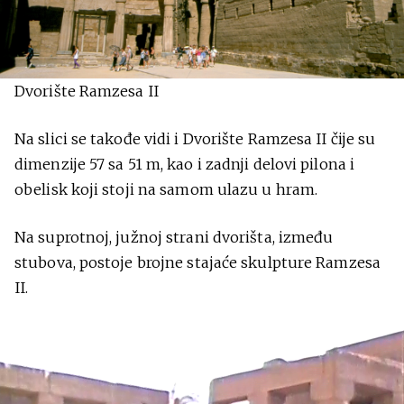
Dvorište Ramzesa II
Na slici se takođe vidi i Dvorište Ramzesa II čije su
dimenzije 57 sa 51 m, kao i zadnji delovi pilona i
obelisk koji stoji na samom ulazu u hram.
Na suprotnoj, južnoj strani dvorišta, između
stubova, postoje brojne stajaće skulpture Ramzesa
II.