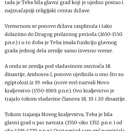
tada je Teba bila glavni grad koji je ujedno postao i
najznačajniji religijski centar države.
Vremenom se ponovo država rasplinula i tako
dolazimo do Drugog prelaznog perioda (1650-1550.
p.n.e.) i u to doba je Teba imala funkciju glavnog
grada jednog dela zemlje samo izvesno vreme.
A onda se zemlja pod vladavinom osnivača 18.
dinastije, Amhosea I, ponovo ujedinila u ono što su
egiptolozi iz 19. veka (nove ere) nazvali Novo
kraljevstvo (1550-1069. p.n.e.). Ovo kraljevstvo je
trajalo tokom vladavine članova 18, 19. i 20 dinastije.
Tokom trajanja Novog kraljevstva, Teba je bila
glavni grad u par navrata (1550-oko 1352. p.n.e. i od
oko 1336-1279. p.n.e.). Ovaj period sam već pominjala