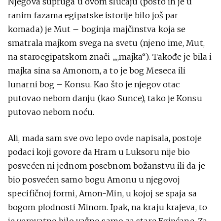
Njegova supruga u ovom slučaju (pošto ih je u
ranim fazama egipatske istorije bilo još par
komada) je Mut – boginja majčinstva koja se
smatrala majkom svega na svetu (njeno ime, Mut,
na staroegipatskom znači „,majka“). Takođe je bila i
majka sina sa Amonom, a to je bog Meseca ili
lunarni bog – Konsu. Kao što je njegov otac
putovao nebom danju (kao Sunce), tako je Konsu
putovao nebom noću.
Ali, mada sam sve ovo lepo ovde napisala, postoje
podaci koji govore da Hram u Luksoru nije bio
posvećen ni jednom posebnom božanstvu ili da je
bio posvećen samo bogu Amonu u njegovoj
specifičnoj formi, Amon-Min, u kojoj se spaja sa
bogom plodnosti Minom. Ipak, na kraju krajeva, to