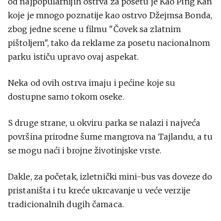
od najpopularnijih ostrva za posetu je Kao Ping Kan
koje je mnogo poznatije kao ostrvo Džejmsa Bonda,
zbog jedne scene u filmu "Čovek sa zlatnim
pištoljem", tako da reklame za posetu nacionalnom
parku ističu upravo ovaj aspekat.
Neka od ovih ostrva imaju i pećine koje su
dostupne samo tokom oseke.
S druge strane, u okviru parka se nalazi i najveća
površina prirodne šume mangrova na Tajlandu, a tu
se mogu naći i brojne životinjske vrste.
Dakle, za početak, izletnički mini-bus vas doveze do
pristaništa i tu kreće ukrcavanje u veće verzije
tradicionalnih dugih čamaca.