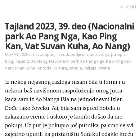
MENU
Tajland 2023, 39. deo (Nacionalni
Home
park Ao Pang Nga, Kao Ping
Engl
Kan, Vat Suvan Kuha, Ao Nang)
09 MAY 2025
on
svudapodji
,
svudapodjicom
,
putovanja
,
putopis
,
blog
,
Tajland
,
Ao Nang
,
Nacionalni park Ao Pang Nga
,
Kao Ping Kan
,
X
Vat Suvan Kuha
,
priroda
,
kultura
,
istorija
,
religija
,
hrana
Instagram
Pinterest
Iz nekog nejasnog razloga nisam bila u formi i u
nekom baš uzvišenom raspoloženju onog jutra
YouTube
kada sam iz Ao Nanga išla na jednodnevni izlet.
Dođe tako čoveku. Ali, bila sam ispred hotela u
zakazano vreme i uskoro je kombi došao da me
Sadržaj
pokupi. Uz put je pokupio još putnika, pa smo se svi
zajedno uputili ka pristaništu Surakul odakle kreću