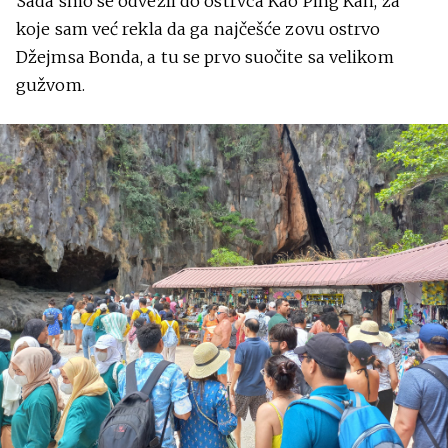
Sada smo se odvezli do ostrvca Kao Ping Kan, za
koje sam već rekla da ga najčešće zovu ostrvo
Džejmsa Bonda, a tu se prvo suočite sa velikom
gužvom.