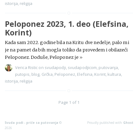
istorija
,
religija
Peloponez 2023, 1. deo (Elefsina,
Korint)
Kada sam 2022. godine bila na Kritu dve nedelje, palo mi
je na pamet da bih mogla toliko da provedem i obilazeći
Peloponez. Doduše, Peloponez je
»
Verica Ristic
on
svudapodji
,
svudapodjicom
,
putovanja
,
putopis
,
blog
,
Grčka
,
Peloponez
,
Elefsina
,
Korint
,
kultura
,
istorija
,
religija
Page 1 of 1
Svuda pođi - priče sa putovanja
©
Proudly published with
Ghost
2026