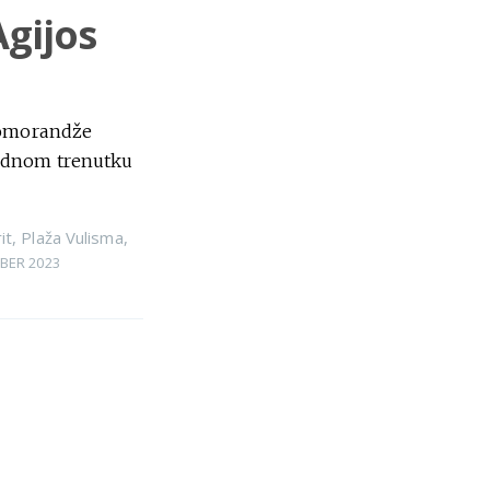
Agijos
 pomorandže
jednom trenutku
it
,
Plaža Vulisma
,
BER 2023