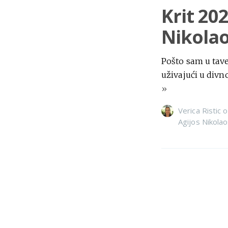
Krit 202
Nikolao
Pošto sam u tave
uživajući u div
»
Verica Ristic
o
Agijos Nikola