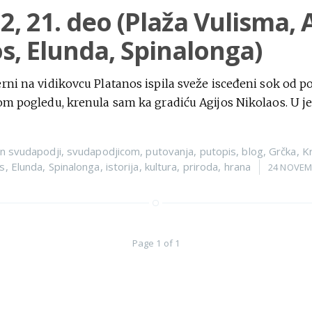
2, 21. deo (Plaža Vulisma, 
s, Elunda, Spinalonga)
rni na vidikovcu Platanos ispila sveže isceđeni sok od
nom pogledu, krenula sam ka gradiću Agijos Nikolaos. U 
n
svudapodji
,
svudapodjicom
,
putovanja
,
putopis
,
blog
,
Grčka
,
Kr
os
,
Elunda
,
Spinalonga
,
istorija
,
kultura
,
priroda
,
hrana
24 NOVEM
Page 1 of 1