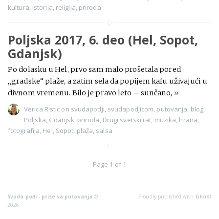
kultura
,
istorija
,
religija
,
priroda
Poljska 2017, 6. deo (Hel, Sopot,
Gdanjsk)
Po dolasku u Hel, prvo sam malo prošetala pored
„gradske“ plaže, a zatim sela da popijem kafu uživajući u
divnom vremenu. Bilo je pravo leto – sunčano,
»
Verica Ristic
on
svudapodji
,
svudapodjicom
,
putovanja
,
blog
,
Poljska
,
Gdanjsk
,
priroda
,
Drugi svetski rat
,
muzika
,
hrana
,
fotografija
,
Hel
,
Sopot
,
plaža
,
salsa
Page 1 of 1
Svuda pođi - priče sa putovanja
©
Proudly published with
Ghost
2026