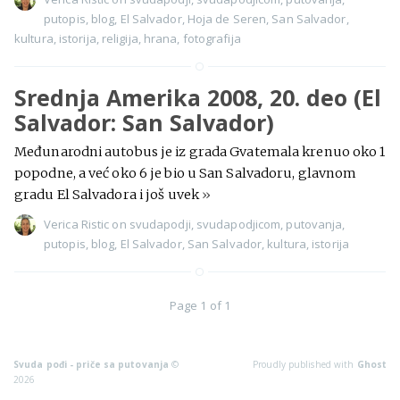
putopis
,
blog
,
El Salvador
,
Hoja de Seren
,
San Salvador
,
kultura
,
istorija
,
religija
,
hrana
,
fotografija
Srednja Amerika 2008, 20. deo (El
Salvador: San Salvador)
Međunarodni autobus je iz grada Gvatemala krenuo oko 1
popodne, a već oko 6 je bio u San Salvadoru, glavnom
gradu El Salvadora i još uvek
»
Verica Ristic
on
svudapodji
,
svudapodjicom
,
putovanja
,
putopis
,
blog
,
El Salvador
,
San Salvador
,
kultura
,
istorija
Page 1 of 1
Svuda pođi - priče sa putovanja
©
Proudly published with
Ghost
2026