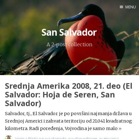
MENU
Home
San Salvador
Engl
A 2-post collection
X
Instagram
Pinterest
Srednja Amerika 2008, 21. deo (El
YouTube
Salvador: Hoja de Seren, San
Salvador)
Salvador, tj., El Salvador je po površini najmanja država u
Sadržaj
Srednjoj Americi i zahvata teritoriju od 21.041 kvadratnog
kilometra. Radi poređenja, Vojvodina je samo malo
»
Verica Ristic
on
svudapodji
,
svudapodjicom
,
putovanja
,