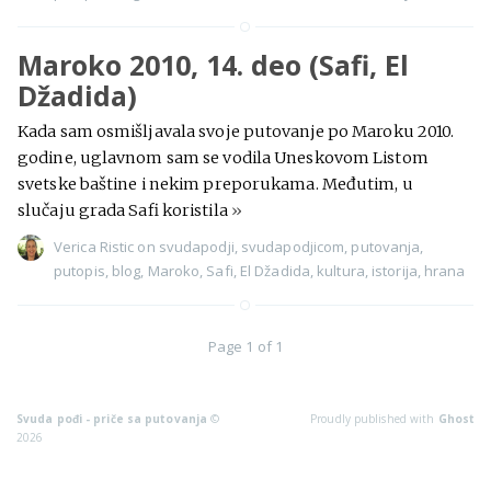
Maroko 2010, 14. deo (Safi, El
Džadida)
Kada sam osmišljavala svoje putovanje po Maroku 2010.
godine, uglavnom sam se vodila Uneskovom Listom
svetske baštine i nekim preporukama. Međutim, u
slučaju grada Safi koristila
»
Verica Ristic
on
svudapodji
,
svudapodjicom
,
putovanja
,
putopis
,
blog
,
Maroko
,
Safi
,
El Džadida
,
kultura
,
istorija
,
hrana
Page 1 of 1
Svuda pođi - priče sa putovanja
©
Proudly published with
Ghost
2026