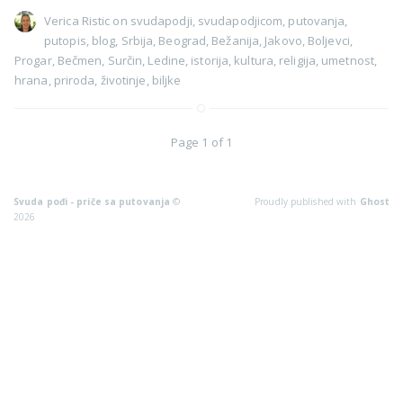
Verica Ristic
on
svudapodji
,
svudapodjicom
,
putovanja
,
putopis
,
blog
,
Srbija
,
Beograd
,
Bežanija
,
Jakovo
,
Boljevci
,
Progar
,
Bečmen
,
Surčin
,
Ledine
,
istorija
,
kultura
,
religija
,
umetnost
,
hrana
,
priroda
,
životinje
,
biljke
Page 1 of 1
Svuda pođi - priče sa putovanja
©
Proudly published with
Ghost
2026