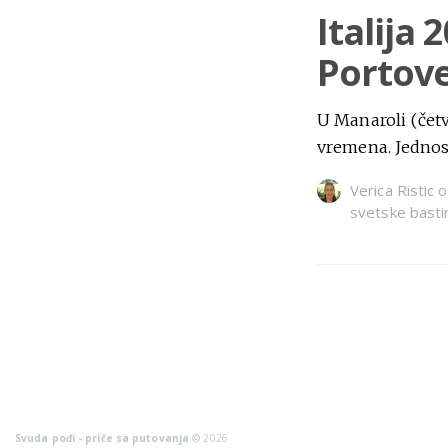
Italija 
Portove
U Manaroli (čet
vremena. Jednost
Verica Ristic
o
svetske basti
Svuda pođi - priče sa putovanja
© 2026