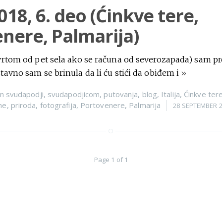
2018, 6. deo (Ćinkve tere,
nere, Palmarija)
vrtom od pet sela ako se računa od severozapada) sam p
avno sam se brinula da li ću stići da obiđem i
»
n
svudapodji
,
svudapodjicom
,
putovanja
,
blog
,
Italija
,
Ćinkve ter
ne
,
priroda
,
fotografija
,
Portovenere
,
Palmarija
28 SEPTEMBER 
Page 1 of 1