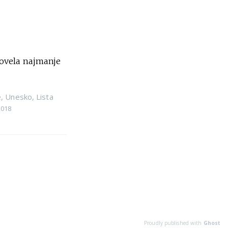
rovela najmanje
e
,
Unesko
,
Lista
2018
Proudly published with
Ghost