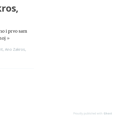
kros,
no i prvo sam
enoj
»
it
,
Ano Zakros
,
Proudly published with
Ghost