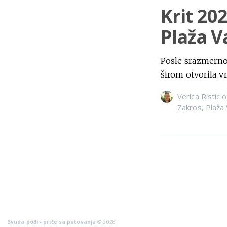
Krit 20
Plaža Va
Posle srazmerno
širom otvorila v
Verica Ristic
o
Zakros
,
Plaža 
Svuda pođi - priče sa putovanja
© 2026