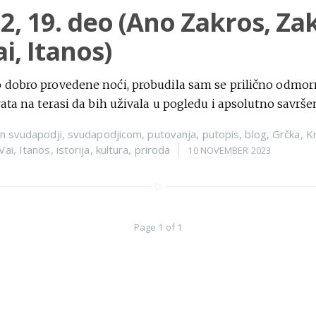
22, 19. deo (Ano Zakros, Za
i, Itanos)
 dobro provedene noći, probudila sam se prilično odmor
rata na terasi da bih uživala u pogledu i apsolutno savrš
n
svudapodji
,
svudapodjicom
,
putovanja
,
putopis
,
blog
,
Grčka
,
Kr
Vai
,
Itanos
,
istorija
,
kultura
,
priroda
10 NOVEMBER 2023
Page 1 of 1