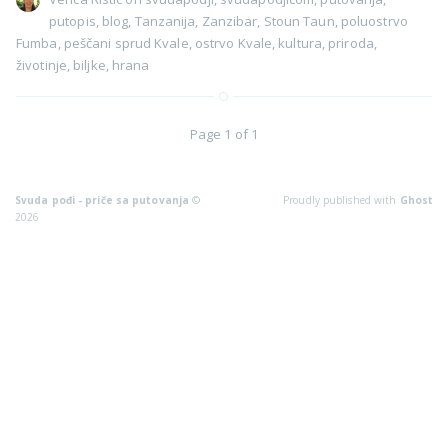
putopis
,
blog
,
Tanzanija
,
Zanzibar
,
Stoun Taun
,
poluostrvo
Fumba
,
peščani sprud Kvale
,
ostrvo Kvale
,
kultura
,
priroda
,
životinje
,
biljke
,
hrana
Page 1 of 1
Svuda pođi - priče sa putovanja
©
Proudly published with
Ghost
2026