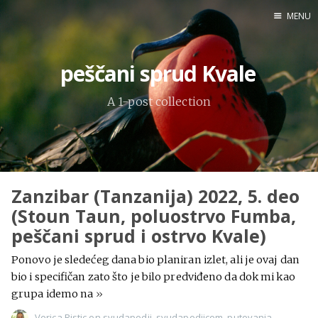
MENU
Home
peščani sprud Kvale
Engl
A 1-post collection
X
Instagram
Pinterest
Zanzibar (Tanzanija) 2022, 5. deo
YouTube
(Stoun Taun, poluostrvo Fumba,
peščani sprud i ostrvo Kvale)
Ponovo je sledećeg dana bio planiran izlet, ali je ovaj dan
Sadržaj
bio i specifičan zato što je bilo predviđeno da dok mi kao
grupa idemo na
»
Verica Ristic
on
svudapodji
,
svudapodjicom
,
putovanja
,