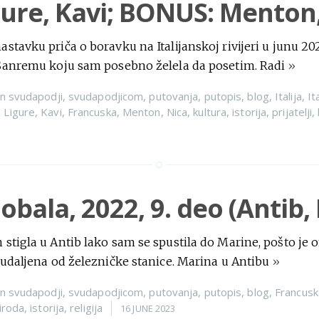
gure, Kavi; BONUS: Menton,
tavku priča o boravku na Italijanskoj rivijeri u junu 2025
Sanremu koju sam posebno želela da posetim. Radi
»
n
svudapodji
,
svudapodjicom
,
putovanja
,
putopis
,
blog
,
Italija
,
It
 Ligure
,
Kavi
,
Francuska
,
Menton
,
Nica
,
kultura
,
istorija
,
prijatelji
,
obala, 2022, 9. deo (Antib,
stigla u Antib lako sam se spustila do Marine, pošto je
udaljena od železničke stanice. Marina u Antibu
»
n
svudapodji
,
svudapodjicom
,
putovanja
,
putopis
,
blog
,
Francusk
iroda
,
istorija
,
religija
16 JUNE 2023