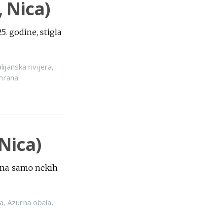
 Nica)
. godine, stigla
alijanska rivijera
,
hrana
 Nica)
 ona samo nekih
a
,
Azurna obala
,