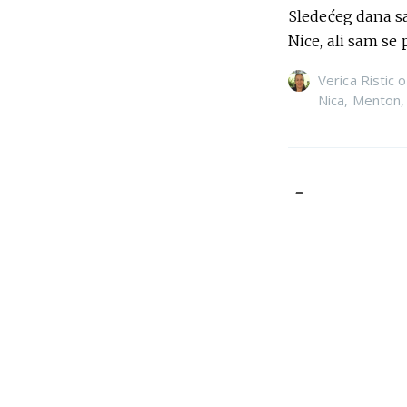
Sledećeg dana sa
Nice, ali sam se
Verica Ristic
o
Nica
,
Menton
Azurna 
Kada sam počela
pojavila ideja d
Verica Ristic
o
Nica
,
istorija
,