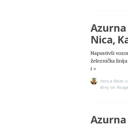
Azurna o
Nica, K
Napustivši vozo
železnička linij
i
»
Verica Ristic
o
Brej-sir-Roaj
Azurna 