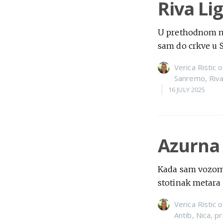
Riva Li
U prethodnom nas
sam do crkve u 
Verica Ristic
o
Sanremo
,
Riva
16 JULY 2025
Azurna 
Kada sam vozom 
stotinak metara 
Verica Ristic
o
Antib
,
Nica
,
pr