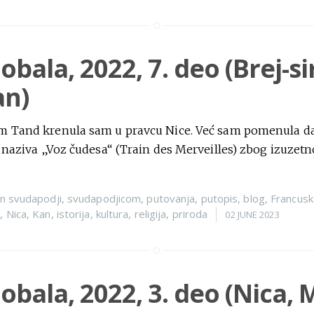
bala, 2022, 7. deo (Brej-si
an)
m Tand krenula sam u pravcu Nice. Već sam pomenula da
a naziva „Voz čudesa“ (Train des Merveilles) zbog izuzet
n
svudapodji
,
svudapodjicom
,
putovanja
,
putopis
,
blog
,
Francusk
a
,
Nica
,
Kan
,
istorija
,
kultura
,
religija
,
priroda
02 JUNE 2023
obala, 2022, 3. deo (Nica,