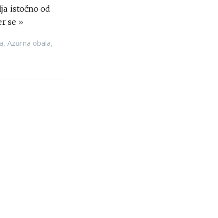
ja istočno od
er se
»
a
,
Azurna obala
,
 odakle mi se
a
,
Azurna obala
,