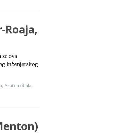
r-Roaja,
 se ova
nog inženjerskog
a
,
Azurna obala
,
 Menton)