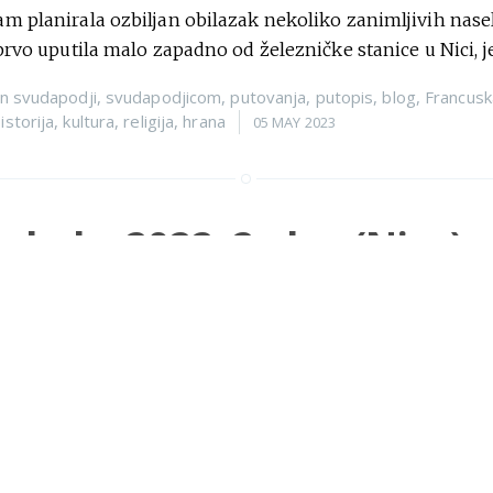
m planirala ozbiljan obilazak nekoliko zanimljivih nasel
 prvo uputila malo zapadno od železničke stanice u Nici, j
n
svudapodji
,
svudapodjicom
,
putovanja
,
putopis
,
blog
,
Francusk
,
istorija
,
kultura
,
religija
,
hrana
05 MAY 2023
obala, 2022, 2. deo (Nica)
 da razmišljam o ovom putovanju u Nicu uopšte ne znam
a u Nici postoji srpska pravoslavna crkva. Onda
»
n
svudapodji
,
svudapodjicom
,
putovanja
,
putopis
,
blog
,
Francusk
kultura
,
religija
,
hrana
28 APRIL 2023