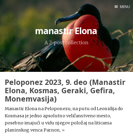
MENU
Home
manastir Elona
Engl
A 2-post collection
X
Instagram
Pinterest
Peloponez 2023, 9. deo (Manastir
YouTube
Elona, Kosmas, Geraki, Gefira,
Monemvasija)
Manastir Elona na Peloponezu, na putu od Leonidija do
Sadržaj
Kosmasa je jedno apsolutno veličanstveno mesto,
posebno imajući u vidu njegov položaj na liticama
planinskog venca Parnon,
»