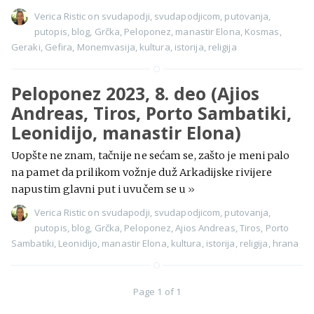
Verica Ristic
on
svudapodji
,
svudapodjicom
,
putovanja
,
putopis
,
blog
,
Grčka
,
Peloponez
,
manastir Elona
,
Kosmas
,
Geraki
,
Gefira
,
Monemvasija
,
kultura
,
istorija
,
religija
Peloponez 2023, 8. deo (Ajios
Andreas, Tiros, Porto Sambatiki,
Leonidijo, manastir Elona)
Uopšte ne znam, tačnije ne sećam se, zašto je meni palo
na pamet da prilikom vožnje duž Arkadijske rivijere
napustim glavni put i uvučem se u
»
Verica Ristic
on
svudapodji
,
svudapodjicom
,
putovanja
,
putopis
,
blog
,
Grčka
,
Peloponez
,
Ajios Andreas
,
Tiros
,
Porto
Sambatiki
,
Leonidijo
,
manastir Elona
,
kultura
,
istorija
,
religija
,
hrana
Page 1 of 1