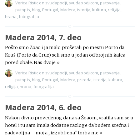
Verica Ristic
on
svudapodji
,
svudapodjicom
,
putovanja
,
putopis
,
blog
,
Portugal
,
Madera
,
istorija
,
kultura
,
religija
,
hrana
,
fotografija
Madera 2014, 7. deo
Pošto smo Žoao i ja malo prošetali po mestu Porto da
Kruš (Porto da Cruz) seli smo u jedan od brojnih kafea
pored obale. Nas dvoje
»
Verica Ristic
on
svudapodji
,
svudapodjicom
,
putovanja
,
putopis
,
blog
,
Portugal
,
Madera
,
priroda
,
istorija
,
kultura
,
religija
,
hrana
,
fotografija
Madera 2014, 6. deo
Nakon divno provedenog dana sa Žoaom, vratila sam se u
hotel i tu sam imala dodatne razloge da budem srećna i
zadovoljna – moja „izgubljena“ torba me
»