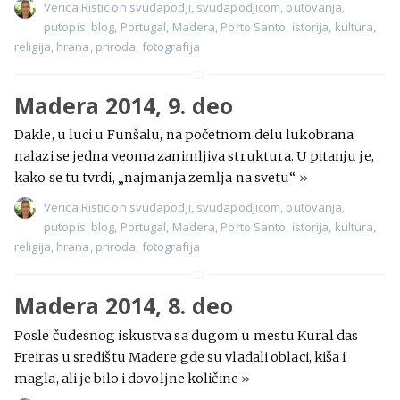
Verica Ristic
on
svudapodji
,
svudapodjicom
,
putovanja
,
putopis
,
blog
,
Portugal
,
Madera
,
Porto Santo
,
istorija
,
kultura
,
religija
,
hrana
,
priroda
,
fotografija
Madera 2014, 9. deo
Dakle, u luci u Funšalu, na početnom delu lukobrana
nalazi se jedna veoma zanimljiva struktura. U pitanju je,
kako se tu tvrdi, „najmanja zemlja na svetu“
»
Verica Ristic
on
svudapodji
,
svudapodjicom
,
putovanja
,
putopis
,
blog
,
Portugal
,
Madera
,
Porto Santo
,
istorija
,
kultura
,
religija
,
hrana
,
priroda
,
fotografija
Madera 2014, 8. deo
Posle čudesnog iskustva sa dugom u mestu Kural das
Freiras u središtu Madere gde su vladali oblaci, kiša i
magla, ali je bilo i dovoljne količine
»