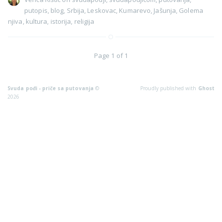
putopis
,
blog
,
Srbija
,
Leskovac
,
Kumarevo
,
Jašunja
,
Golema
njiva
,
kultura
,
istorija
,
religija
Page 1 of 1
Svuda pođi - priče sa putovanja
©
Proudly published with
Ghost
2026