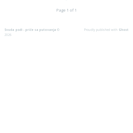
Page 1 of 1
Svuda pođi - priče sa putovanja
©
Proudly published with
Ghost
2026