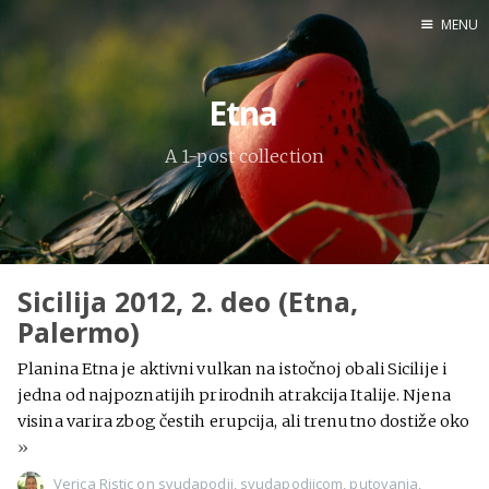
MENU
Home
Etna
Engl
A 1-post collection
X
Instagram
Pinterest
Sicilija 2012, 2. deo (Etna,
YouTube
Palermo)
Planina Etna je aktivni vulkan na istočnoj obali Sicilije i
jedna od najpoznatijih prirodnih atrakcija Italije. Njena
Sadržaj
visina varira zbog čestih erupcija, ali trenutno dostiže oko
»
Verica Ristic
on
svudapodji
,
svudapodjicom
,
putovanja
,