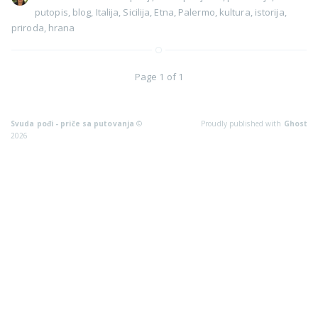
putopis
,
blog
,
Italija
,
Sicilija
,
Etna
,
Palermo
,
kultura
,
istorija
,
priroda
,
hrana
Page 1 of 1
Svuda pođi - priče sa putovanja
©
Proudly published with
Ghost
2026