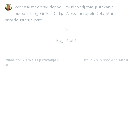
Verica Ristic
on
svudapodji
,
svudapodjicom
,
putovanja
,
putopis
,
blog
,
Grčka
,
Dadija
,
Aleksandrupoli
,
Delta Marice
,
priroda
,
istorija
,
ptice
Page 1 of 1
Svuda pođi - priče sa putovanja
©
Proudly published with
Ghost
2026