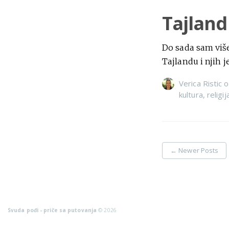
Tajland
Do sada sam viš
Tajlandu i njih j
Verica Ristic
o
kultura
,
religij
←
Newer Posts
Svuda pođi - priče sa putovanja
© 2026