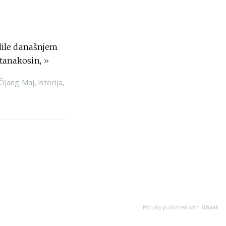
dile današnjem
Ratanakosin,
»
Čijang Maj
,
istorija
,
Proudly published with
Ghost