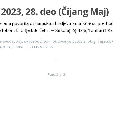
 2023, 28. deo (Čijang Maj)
e puta govorila o sijamskim kraljevinama koje su pretho
e tokom istorije bilo četiri – Sukotaj, Ajutaja, Tonburi i 
n
svudapodji
,
svudapodjicom
,
putovanja
,
putopis
,
blog
,
Tajland
,
a
,
ptice
,
hrana
21 MARCH 2025
Page 2 of 2