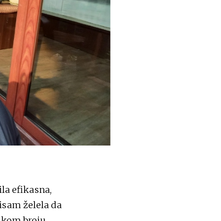
ila efikasna,
isam želela da
likom broju