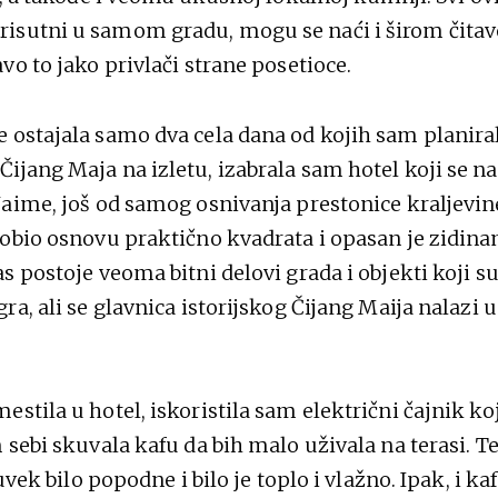
isutni u samom gradu, mogu se naći i širom čita
vo to jako privlači strane posetioce.
 ostajala samo dva cela dana od kojih sam planira
ijang Maja na izletu, izabrala sam hotel koji se na
Naime, još od samog osnivanja prestonice kraljevin
dobio osnovu praktično kvadrata i opasan je zidin
s postoje veoma bitni delovi grada i objekti koji s
ra, ali se glavnica istorijskog Čijang Maija nalazi
stila u hotel, iskoristila sam električni čajnik koj
 sebi skuvala kafu da bih malo uživala na terasi. Te
 uvek bilo popodne i bilo je toplo i vlažno. Ipak, i ka