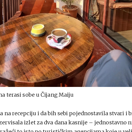
na terasi sobe u Čijang Maiju
 na recepciju i da bih sebi pojednostavila stvari i b
rvisala izlet za dva dana kasnije – jednostavno n
ažeći to isto po turističkim agencijama koje u ve