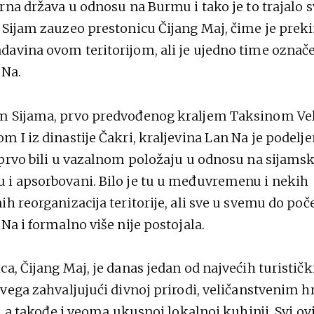
rna država u odnosu na Burmu i tako je to trajalo s
 Sijam zauzeo prestonicu Čijang Maj, čime je prek
avina ovom teritorijom, ali je ujedno time označe
 Na.
m Sijama, prvo predvođenog kraljem Taksinom Vel
m I iz dinastije Čakri, kraljevina Lan Na je podelj
 prvo bili u vazalnom položaju u odnosu na sijamsk
 i apsorbovani. Bilo je tu u međuvremenu i nekih
ih reorganizacija teritorije, ali sve u svemu do po
Na i formalno više nije postojala.
ca, Čijang Maj, je danas jedan od najvećih turističk
svega zahvaljujući divnoj prirodi, veličanstvenim
i, a takođe i veoma ukusnoj lokalnoj kuhinji. Svi ov