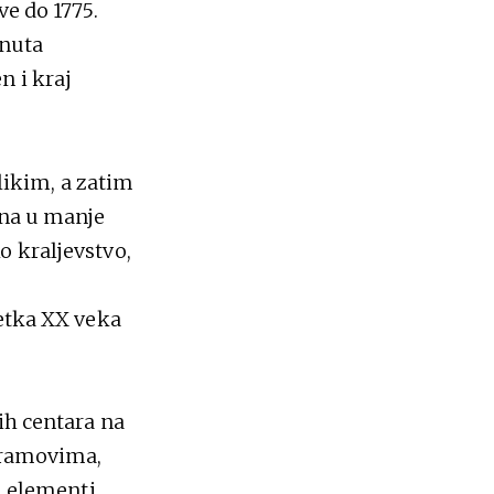
ve do 1775.
inuta
n i kraj
ikim, a zatim
ena u manje
o kraljevstvo,
četka XX veka
ih centara na
 hramovima,
i elementi,