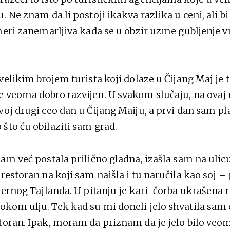
. Ne znam da li postoji ikakva razlika u ceni, ali 
 meri zanemarljiva kada se u obzir uzme gubljenje 
velikim brojem turista koji dolaze u Čijang Maj je ta
 veoma dobro razvijen. U svakom slučaju, na ovaj
voj drugi ceo dan u Čijang Maiju, a prvi dan sam pl
što ću obilaziti sam grad.
am već postala prilično gladna, izašla sam na ulicu
restoran na koji sam naišla i tu naručila kao soj –
evernog Tajlanda. U pitanju je kari-čorba ukrašena
kom ulju. Tek kad su mi doneli jelo shvatila sam 
toran. Ipak, moram da priznam da je jelo bilo veo