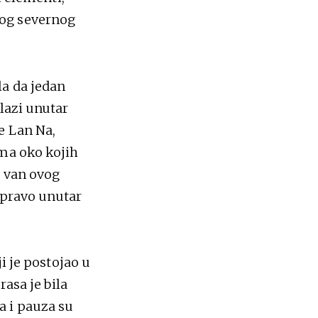
vog severnog
la da jedan
lazi unutar
e Lan Na,
ama oko kojih
u van ovog
 upravo unutar
i je postojao u
rasa je bila
fa i pauza su