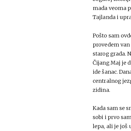
mada veoma pr
Tajlanda i upra
Pošto sam ovde
provedem van Č
starog grada. 
Čijang Maj je 
ide šanac. Dana
centralnog jezg
zidina.
Kada sam se sme
sobi i prvo sam
lepa, ali je još