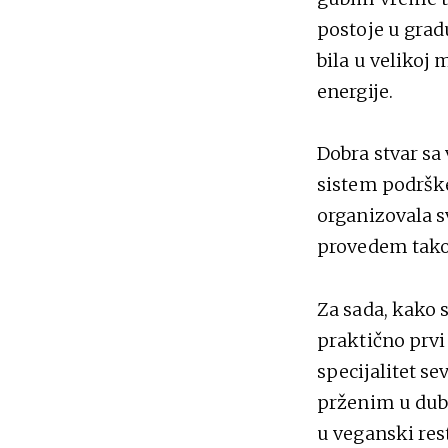
postoje u gradu
bila u velikoj
energije.
Dobra stvar sa 
sistem podrške
organizovala s
provedem tako 
Za sada, kako s
praktično prvi 
specijalitet s
prženim u dubo
u veganski res