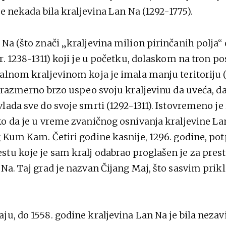
 je nekada bila kraljevina Lan Na (1292-1775).
 Na (što znači „kraljevina milion pirinčanih polja“
r. 1238-1311) koji je u početku, dolaskom na tron p
alnom kraljevinom koja je imala manju teritoriju (1
i srazmerno brzo uspeo svoju kraljevinu da uveća, d
lada sve do svoje smrti (1292-1311). Istovremeno je 
ko da je u vreme zvaničnog osnivanja kraljevine La
g Kum Kam. Četiri godine kasnije, 1296. godine, po
tu koje je sam kralj odabrao proglašen je za pres
 Na. Taj grad je nazvan Čijang Maj, što sasvim prik
u, do 1558. godine kraljevina Lan Na je bila nezavis