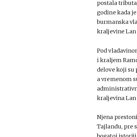
postala tributa
godine kada je
burmanska vlad
kraljevine Lan
Pod vladavino
i kraljem Ramo
delove koji su
a vremenom su
administrativn
kraljevina Lan 
Njena prestoni
Tajlandu, pre 
bogatoj istorij