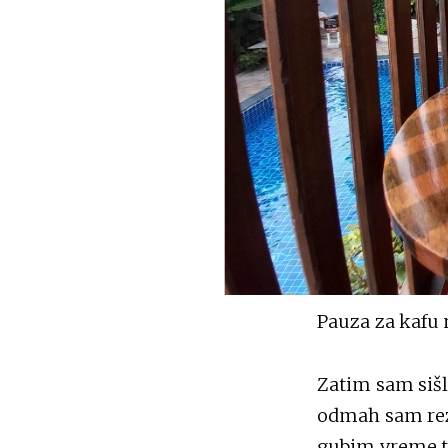
Pauza za kafu 
Zatim sam sišla
odmah sam reze
gubim vreme tr