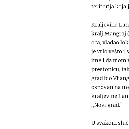
teritorija koja
Kraljevinu Lan
kralj Mangraj (
oca, vladao lok
je vrlo vešto 
ime i da njom v
prestonicu, ta
grad bio Vijan
osnovan na mes
kraljevine Lan
„Novi grad.“
U svakom slučaj