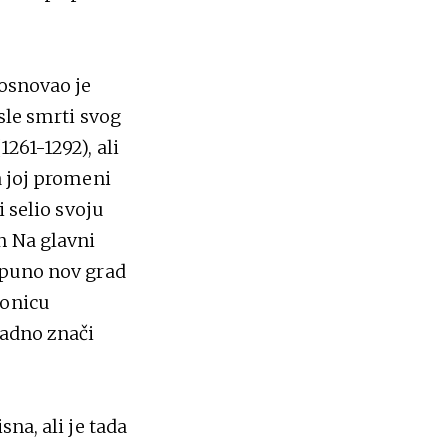
 osnovao je
osle smrti svog
261-1292), ali
a joj promeni
i selio svoju
n Na glavni
tpuno nov grad
tonicu
ladno znači
na, ali je tada