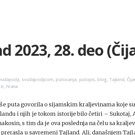
d 2023, 28. deo (Čij
vudapodji
,
svudapodjicom
,
putovanja
,
putopis
,
blog
,
Tajland
,
Čij
ce
,
hrana
še puta govorila o sijamskim kraljevinama koje su
ndu i njih je tokom istorije bilo četiri – Sukotaj, 
akosin, s tim da je ova poslednja na čelu sa kralje
i prerasla u savremeni Tajland. Ali, današnjem Tajl