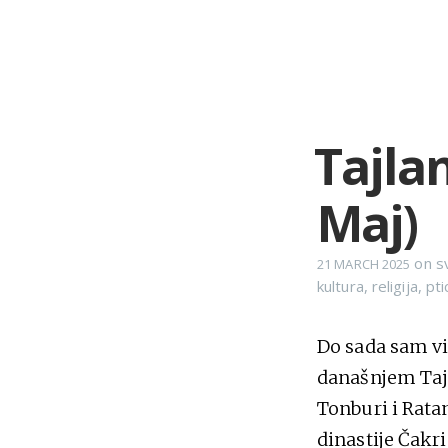
Tajlan
Maj)
on
s
21 MARCH 2025
kultura
,
religija
,
pti
Do sada sam vi
današnjem Tajla
Tonburi i Ratan
dinastije Čakr