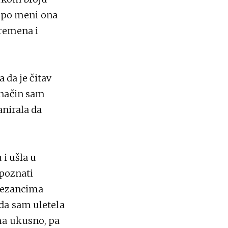
bi po meni ona
vremena i
 da je čitav
 način sam
anirala da
 i ušla u
 poznati
 rezancima
da sam uletela
ma ukusno, pa