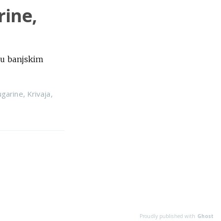
rine,
a u banjskim
ugarine
,
Krivaja
,
Proudly published with
Ghost