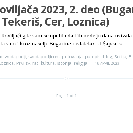
oviljača 2023, 2. deo (Buga
 Tekeriš, Cer, Loznica)
 Koviljači gde sam se uputila da bih nedelju dana užival
la sam i kroz naselje Bugarine nedaleko od Šapca.
»
n
svudapodji
,
svudapodjicom
,
putovanja
,
putopis
,
blog
,
Srbija
,
B
Loznica
,
Prvi sv. rat
,
kultura
,
istorija
,
religija
19 APRIL 2023
Page 1 of 1