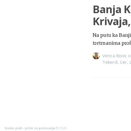
Banja K
Krivaja,
Na putu ka Banji
tretmanima proš
Verica Ristic
o
Tekeriš
,
Cer
,
Svuda pođi - priče sa putovanja
© 2026