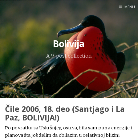
MENU
Home
Bolivija
Engl
A 9-post collection
X
Instagram
Pinterest
YouTube
Čile 2006, 18. deo (Santjago i La
Paz, BOLIVIJA!)
Sadržaj
Po povratku sa Uskršnjeg ostrva, bila sam puna energije i
planova šta još želim da obilazim u relativnoj blizini