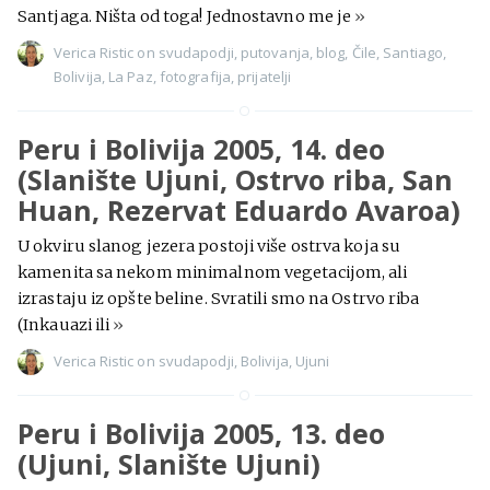
Santjaga. Ništa od toga! Jednostavno me je
»
Verica Ristic
on
svudapodji
,
putovanja
,
blog
,
Čile
,
Santiago
,
Bolivija
,
La Paz
,
fotografija
,
prijatelji
Peru i Bolivija 2005, 14. deo
(Slanište Ujuni, Ostrvo riba, San
Huan, Rezervat Eduardo Avaroa)
U okviru slanog jezera postoji više ostrva koja su
kamenita sa nekom minimalnom vegetacijom, ali
izrastaju iz opšte beline. Svratili smo na Ostrvo riba
(Inkauazi ili
»
Verica Ristic
on
svudapodji
,
Bolivija
,
Ujuni
Peru i Bolivija 2005, 13. deo
(Ujuni, Slanište Ujuni)