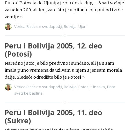
Put od Potosija do Ujunija je bio dosta dug – 6 sati vožnje
za nekih 200-ak km, zato što je u pitanju bio put od tvrde
zemlje
»
Verica Ristic
on
svudapodji
,
Bolivija
,
Ujuni
Peru i Bolivija 2005, 12. deo
(Potosi)
Naredno jutro je bilo predivno i sunčano, ali ja nisam
imala puno vremena da uživam u njemu jer sam morala
dalje. Sledeće odredište bilo je Potosi
»
Verica Ristic
on
svudapodji
,
Bolivija
,
Potosi
,
Unesko
,
Lista
svetske bastine
Peru i Bolivija 2005, 11. deo
(Sukre)