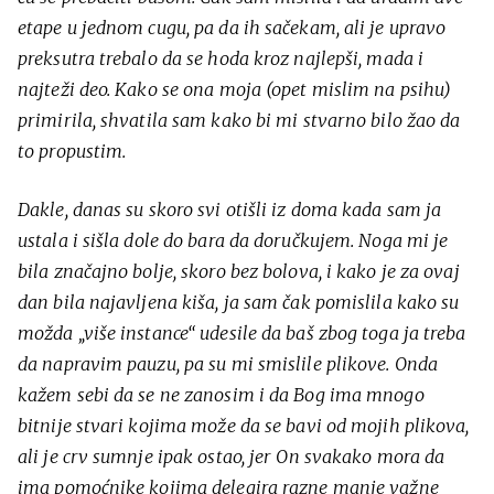
etape u jednom cugu, pa da ih sačekam, ali je upravo
preksutra trebalo da se hoda kroz najlepši, mada i
najteži deo. Kako se ona moja (opet mislim na psihu)
primirila, shvatila sam kako bi mi stvarno bilo žao da
to propustim.
Dakle, danas su skoro svi otišli iz doma kada sam ja
ustala i sišla dole do bara da doručkujem. Noga mi je
bila značajno bolje, skoro bez bolova, i kako je za ovaj
dan bila najavljena kiša, ja sam čak pomislila kako su
možda „više instance“ udesile da baš zbog toga ja treba
da napravim pauzu, pa su mi smislile plikove. Onda
kažem sebi da se ne zanosim i da Bog ima mnogo
bitnije stvari kojima može da se bavi od mojih plikova,
ali je crv sumnje ipak ostao, jer On svakako mora da
ima pomoćnike kojima delegira razne manje važne