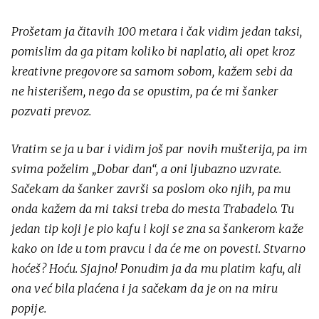
Prošetam ja čitavih 100 metara i čak vidim jedan taksi,
pomislim da ga pitam koliko bi naplatio, ali opet kroz
kreativne pregovore sa samom sobom, kažem sebi da
ne histerišem, nego da se opustim, pa će mi šanker
pozvati prevoz.
Vratim se ja u bar i vidim još par novih mušterija, pa im
svima poželim „Dobar dan“, a oni ljubazno uzvrate.
Sačekam da šanker završi sa poslom oko njih, pa mu
onda kažem da mi taksi treba do mesta Trabadelo. Tu
jedan tip koji je pio kafu i koji se zna sa šankerom kaže
kako on ide u tom pravcu i da će me on povesti. Stvarno
hoćeš? Hoću. Sjajno! Ponudim ja da mu platim kafu, ali
ona već bila plaćena i ja sačekam da je on na miru
popije.