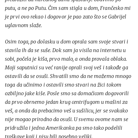
putu, a ne po Putu. Čim sam stigla u dom, Frančesko mi
je prvi ovo rekao i dogovor je pao zato što se Gabrijel
uglavnom slaže.
Osim toga, po dolasku u dom oprala sam svoje stvari i
stavila ih da se suše. Dok sam ja visila na internetu u
sobi, počela je kiša, prvo malo, a onda provala oblaka.
Moji saputnici su već ranije oprali svoj veš i takođe ga
ostavili da se osuši. Shvatili smo da ne možemo mnogo
toga da učinimo i ostavili smo stvari na žici tokom
ozbiljno jake kiše. Posle smo sa domaćicom dogovorili
da prvo obrnemo jedan krug centrifugom u mašini za
veš, a onda da prebacimo veš u sušilicu, jer se svakako
nije mogao prirodno da osuši. U svemu ovome nam se
pridružila i jedna Amerikanka pa smo tako podelili
troškove koji i nisu bili posebno veliki.