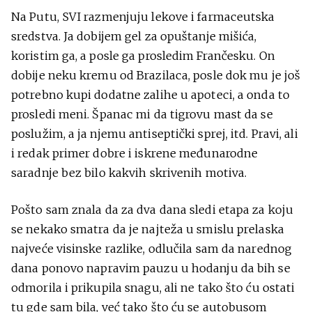
Na Putu, SVI razmenjuju lekove i farmaceutska
sredstva. Ja dobijem gel za opuštanje mišića,
koristim ga, a posle ga prosledim Frančesku. On
dobije neku kremu od Brazilaca, posle dok mu je još
potrebno kupi dodatne zalihe u apoteci, a onda to
prosledi meni. Španac mi da tigrovu mast da se
poslužim, a ja njemu antiseptički sprej, itd. Pravi, ali
i redak primer dobre i iskrene međunarodne
saradnje bez bilo kakvih skrivenih motiva.
Pošto sam znala da za dva dana sledi etapa za koju
se nekako smatra da je najteža u smislu prelaska
najveće visinske razlike, odlučila sam da narednog
dana ponovo napravim pauzu u hodanju da bih se
odmorila i prikupila snagu, ali ne tako što ću ostati
tu gde sam bila, već tako što ću se autobusom