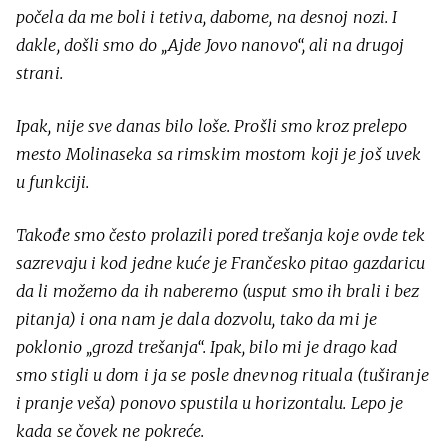
počela da me boli i tetiva, dabome, na desnoj nozi. I
dakle, došli smo do „Ajde Jovo nanovo“, ali na drugoj
strani.
Ipak, nije sve danas bilo loše. Prošli smo kroz prelepo
mesto Molinaseka sa rimskim mostom koji je još uvek
u funkciji.
Takođe smo često prolazili pored trešanja koje ovde tek
sazrevaju i kod jedne kuće je Frančesko pitao gazdaricu
da li možemo da ih naberemo (usput smo ih brali i bez
pitanja) i ona nam je dala dozvolu, tako da mi je
poklonio „grozd trešanja“. Ipak, bilo mi je drago kad
smo stigli u dom i ja se posle dnevnog rituala (tuširanje
i pranje veša) ponovo spustila u horizontalu. Lepo je
kada se čovek ne pokreće.