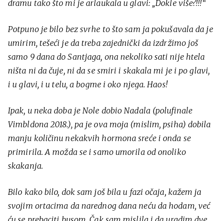
dramu tako što mi je arlaukala u glavi: „Dokle više?!!!“
Potpuno je bilo bez svrhe to što sam ja pokušavala da je
umirim, tešeći je da treba zajednički da izdržimo još
samo 9 dana do Santjaga, ona nekoliko sati nije htela
ništa ni da čuje, ni da se smiri i skakala mi je i po glavi,
i u glavi, i u telu, a bogme i oko njega. Haos!
Ipak, u neka doba je Nole dobio Nadala (polufinale
Vimbldona 2018.), pa je ova moja (mislim, psiha) dobila
manju količinu nekakvih hormona sreće i onda se
primirila. A možda se i samo umorila od onoliko
skakanja.
Bilo kako bilo, dok sam još bila u fazi očaja, kažem ja
svojim ortacima da narednog dana neću da hodam, već
ću se prebaciti busom. Čak sam mislila i da uradim dve