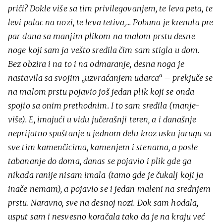
priči? Dokle više sa tim privilegovanjem, te leva peta, te
levi palac na nozi, te leva tetiva,... Pobuna je krenula pre
par dana sa manjim plikom na malom prstu desne
noge koji sam ja vešto sredila čim sam stigla u dom.
Bez obzira i na to i na odmaranje, desna noga je
nastavila sa svojim „uzvraćanjem udarca“ – prekjuče se
na malom prstu pojavio još jedan plik koji se onda
spojio sa onim prethodnim. I to sam sredila (manje-
više). E, imajući u vidu jučerašnji teren, a i današnje
neprijatno spuštanje u jednom delu kroz usku jarugu sa
sve tim kamenčicima, kamenjem i stenama, a posle
tabananje do doma, danas se pojavio i plik gde ga
nikada ranije nisam imala (tamo gde je čukalj koji ja
inače nemam), a pojavio se i jedan maleni na srednjem
prstu. Naravno, sve na desnoj nozi. Dok sam hodala,
usput sam i nesvesno koračala tako da je na kraju već