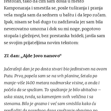
restoran, tako da čim sam došla u mesto
Kamponaraja i smestila se, posle tuširanja i pranja
veša mogla sam da sednem u baštu i da lepo ručam.
Ipak, nisam se baš dugo tu zadržavala jer sam bila
neverovatno umorna i dok su mi noge, pogotovo
stopala i gležnjevi, bez prestanka brideli, javila sam
se svojim prijateljima novim tekstom:
27. dan: „Ajde Jovo nanovo“
Jučerašnji dan je po dosta stvari bio jedinstven na ovom
Putu. Prvo, popela sam se na vrh planine, šetala po
manje-više 1400 metara nadmorske visine, a onda i
počela da se spuštam. To spuštanje je bilo ubitačno –
uska staza, tvrda, sa kamenjem svih veličina i sa
stenama. Bilo je grozno i već sam smislila kako ću
predložiti da narednog dana spuštanje obavimo po