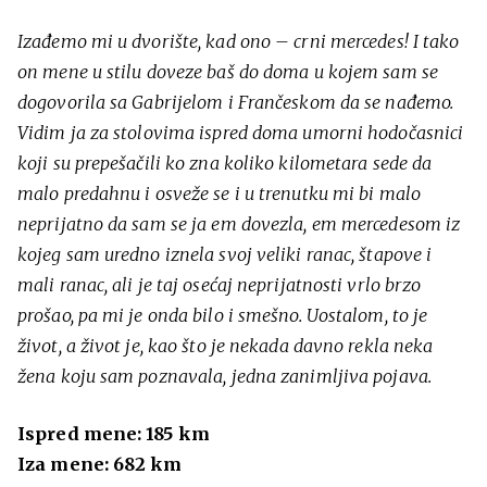
Izađemo mi u dvorište, kad ono – crni mercedes! I tako
on mene u stilu doveze baš do doma u kojem sam se
dogovorila sa Gabrijelom i Frančeskom da se nađemo.
Vidim ja za stolovima ispred doma umorni hodočasnici
koji su prepešačili ko zna koliko kilometara sede da
malo predahnu i osveže se i u trenutku mi bi malo
neprijatno da sam se ja em dovezla, em mercedesom iz
kojeg sam uredno iznela svoj veliki ranac, štapove i
mali ranac, ali je taj osećaj neprijatnosti vrlo brzo
prošao, pa mi je onda bilo i smešno. Uostalom, to je
život, a život je, kao što je nekada davno rekla neka
žena koju sam poznavala, jedna zanimljiva pojava.
Ispred mene: 185 km
Iza mene: 682 km