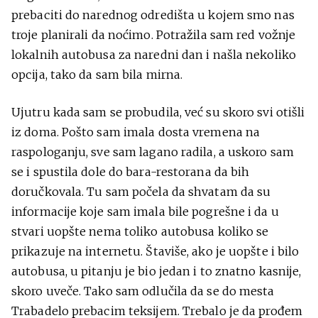
prebaciti do narednog odredišta u kojem smo nas
troje planirali da noćimo. Potražila sam red vožnje
lokalnih autobusa za naredni dan i našla nekoliko
opcija, tako da sam bila mirna.
Ujutru kada sam se probudila, već su skoro svi otišli
iz doma. Pošto sam imala dosta vremena na
raspologanju, sve sam lagano radila, a uskoro sam
se i spustila dole do bara-restorana da bih
doručkovala. Tu sam počela da shvatam da su
informacije koje sam imala bile pogrešne i da u
stvari uopšte nema toliko autobusa koliko se
prikazuje na internetu. Štaviše, ako je uopšte i bilo
autobusa, u pitanju je bio jedan i to znatno kasnije,
skoro uveče. Tako sam odlučila da se do mesta
Trabadelo prebacim teksijem. Trebalo je da prođem