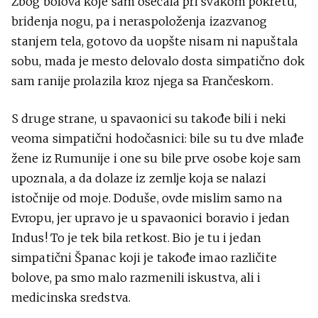
Zbog bolova koje sam osećala pri svakom pokretu,
bridenja nogu, pa i neraspoloženja izazvanog
stanjem tela, gotovo da uopšte nisam ni napuštala
sobu, mada je mesto delovalo dosta simpatično dok
sam ranije prolazila kroz njega sa Frančeskom.
S druge strane, u spavaonici su takođe bili i neki
veoma simpatični hodočasnici: bile su tu dve mlađe
žene iz Rumunije i one su bile prve osobe koje sam
upoznala, a da dolaze iz zemlje koja se nalazi
istočnije od moje. Doduše, ovde mislim samo na
Evropu, jer upravo je u spavaonici boravio i jedan
Indus! To je tek bila retkost. Bio je tu i jedan
simpatični Španac koji je takođe imao različite
bolove, pa smo malo razmenili iskustva, ali i
medicinska sredstva.