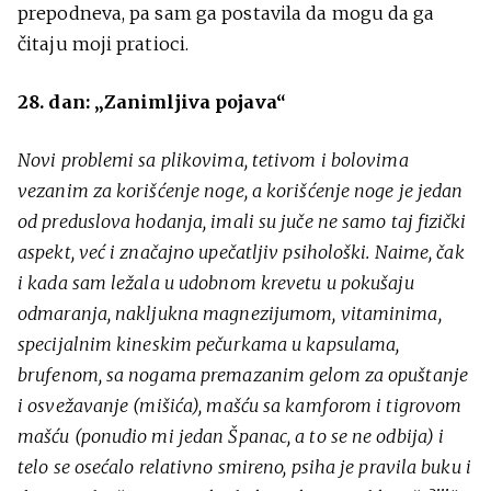
prepodneva, pa sam ga postavila da mogu da ga
čitaju moji pratioci.
28. dan: „Zanimljiva pojava“
Novi problemi sa plikovima, tetivom i bolovima
vezanim za korišćenje noge, a korišćenje noge je jedan
od preduslova hodanja, imali su juče ne samo taj fizički
aspekt, već i značajno upečatljiv psihološki. Naime, čak
i kada sam ležala u udobnom krevetu u pokušaju
odmaranja, nakljukna magnezijumom, vitaminima,
specijalnim kineskim pečurkama u kapsulama,
brufenom, sa nogama premazanim gelom za opuštanje
i osvežavanje (mišića), mašću sa kamforom i tigrovom
mašću (ponudio mi jedan Španac, a to se ne odbija) i
telo se osećalo relativno smireno, psiha je pravila buku i