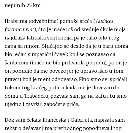
nepunih 25 km.
Hrabrima (odvažnima) pomaže sreća (
Audaces
fortuna iuvat
), što je inače još od srednje škole moja
najdraža latinska sentencija, pa je tako bilo i tog
dana sa mnom. Slučajno se desilo da je u baru doma
bio jedan simpatični čovek koji se poznavao sa
šankerom (inače ne bih prihvatila ponudu), pa mi je
on ponudio da me poveze jer je upravo išao u tom
pravcu koji je meni odgovarao. Fino smo se ispričali
tokom tog kraćeg puta, a kada me je dovezao do
doma u Trabadelu, pozvala sam ga na kafu i tu smo
ujedno i završili započete priče.
Dok sam čekala Frančeska i Gabrijela, napisala sam
tekst o dešavanjima prethodnog popodneva i tog