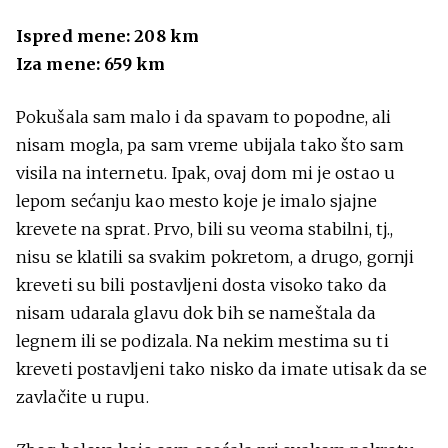
Ispred mene: 208 km
Iza mene: 659 km
Pokušala sam malo i da spavam to popodne, ali
nisam mogla, pa sam vreme ubijala tako što sam
visila na internetu. Ipak, ovaj dom mi je ostao u
lepom sećanju kao mesto koje je imalo sjajne
krevete na sprat. Prvo, bili su veoma stabilni, tj.,
nisu se klatili sa svakim pokretom, a drugo, gornji
kreveti su bili postavljeni dosta visoko tako da
nisam udarala glavu dok bih se nameštala da
legnem ili se podizala. Na nekim mestima su ti
kreveti postavljeni tako nisko da imate utisak da se
zavlačite u rupu.