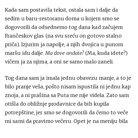
Kada sam postavila tekst, ostala sam i dalje da
sedim u baru-restoranu doma u kojem smo se
dogovorili da odsednemo tog dana kad začujem
Frančeskov glas (na svu sreću on gotovo stalno
priča). Izjurim ja napolje, a njih dvojica u punom
maršu idu dalje.
Ma dove andate?
(Ma, kuda idete?)
vičem ja za njima, a oni se samo malo zaneli.
Tog dana sam ja imala jednu obavezu manje, a to je
bilo pranje veša, pošto nisam ispustila ni jednu kap
znoja, a ni prašina sa Puta me nije videla. Zato sam
otišla do obližnje prodavnice da bih kupila
potrepštine, jer smo se dogovorili da ćemo to veče
mi sami da pravimo večeru. Opet je na meniju bila
neka mešana salata, a svakako i nezaobilazne