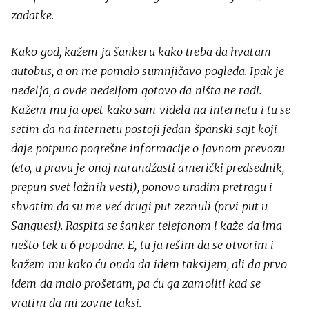
zadatke.
Kako god, kažem ja šankeru kako treba da hvatam
autobus, a on me pomalo sumnjičavo pogleda. Ipak je
nedelja, a ovde nedeljom gotovo da ništa ne radi.
Kažem mu ja opet kako sam videla na internetu i tu se
setim da na internetu postoji jedan španski sajt koji
daje potpuno pogrešne informacije o javnom prevozu
(eto, u pravu je onaj narandžasti američki predsednik,
prepun svet lažnih vesti), ponovo uradim pretragu i
shvatim da su me već drugi put zeznuli (prvi put u
Sanguesi). Raspita se šanker telefonom i kaže da ima
nešto tek u 6 popodne. E, tu ja rešim da se otvorim i
kažem mu kako ću onda da idem taksijem, ali da prvo
idem da malo prošetam, pa ću ga zamoliti kad se
vratim da mi zovne taksi.