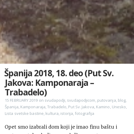
Španija 2018, 18. deo (Put Sv.
Jakova: Kamponaraja –
Trabadelo)
15 FEBRUARY 2019
on
svudapodji
,
svudapodjicom
,
putovanja
,
blog
,
Španija
,
Kamponaraja
,
Trabadelo
,
Put Sv. Jakova
,
Kamino
,
Unesko
,
Lista svetske bastine
,
kultura
,
istorija
,
fotografija
Opet smo izabrali dom koji je imao finu baštu i