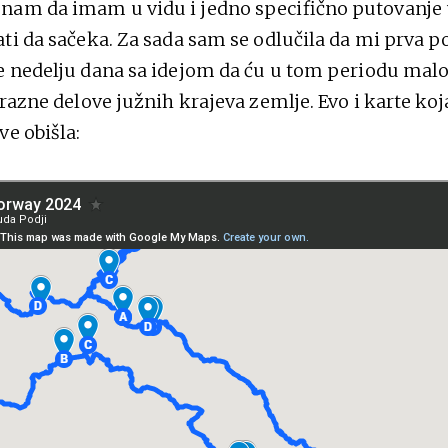
am da imam u vidu i jedno specifično putovanje u
ati da sačeka. Za sada sam se odlučila da mi prva p
e nedelju dana sa idejom da ću u tom periodu malo 
 razne delove južnih krajeva zemlje. Evo i karte koj
ve obišla: