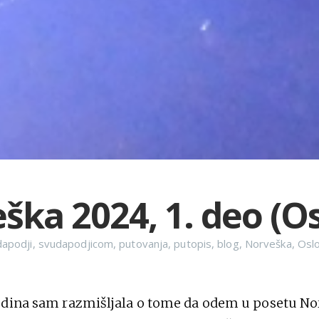
ška 2024, 1. deo (Os
apodji
,
svudapodjicom
,
putovanja
,
putopis
,
blog
,
Norveška
,
Osl
odina sam razmišljala o tome da odem u posetu No