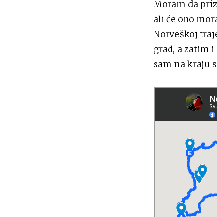
Moram da prizn
ali će ono mor
Norveškoj traj
grad, a zatim i
sam na kraju s