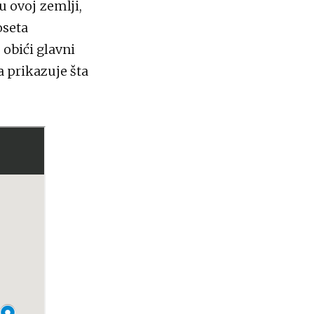
 ovoj zemlji,
oseta
obići glavni
a prikazuje šta