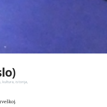
lo)
o
,
kultura
,
istorija
,
rveškoj.