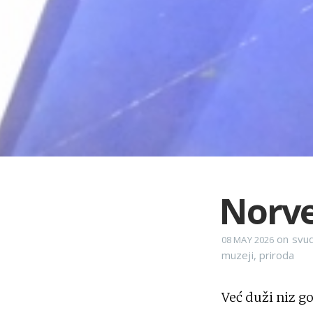
Norve
on
svud
08 MAY 2026
muzeji
,
priroda
Već duži niz g