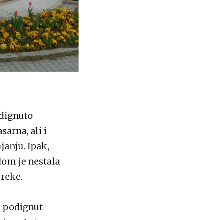
odignuto
sarna, ali i
janju. Ipak,
dom je nestala
 reke.
e podignut