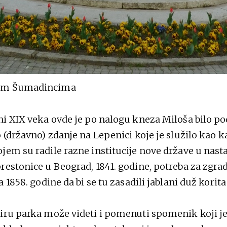
im Šumadincima
ni XIX veka ovde je po nalogu kneza Miloša bilo p
 (državno) zdanje na Lepenici koje je služilo kao ka
jem su radile razne institucije nove države u nasta
restonice u Beograd, 1841. godine, potreba za zgra
a 1858. godine da bi se tu zasadili jablani duž korita
iru parka može videti i pomenuti spomenik koji j