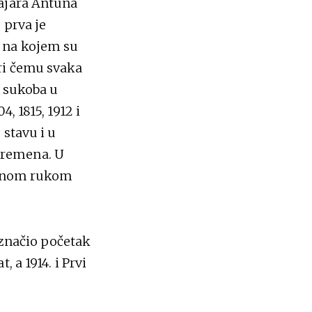
vajara Antuna
 prva je
t na kojem su
ri čemu svaka
h sukoba u
, 1815, 1912 i
 stavu i u
vremena. U
desnom rukom
 označio početak
 a 1914. i Prvi