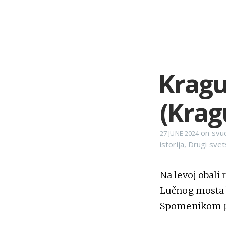
Kragu
(Krag
on
svu
27 JUNE 2024
istorija
,
Drugi svets
Na levoj obali
Lučnog mosta b
Spomenikom p