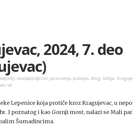
jevac, 2024, 7. deo
ujevac)
dapodji
,
svudapodjicom
,
putovanja
,
putopis
,
blog
,
Srbija
,
Kraguje
ki rat
 reke Lepenice koja protiče kroz Kragujevac, u nepo
r. 1 poznatog i kao Gornji most, nalazi se Mali par
alim Šumadincima.