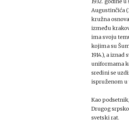
1932. godine u
Augustinčića (
kružna osnova 
između krakova
ima svoju temu
kojima su Šumad
1914.), a izna
uniformama ko
sredini se uzd
ispruženom u v
Kao podsetnik, 
Drugog srpskog 
svetski rat.