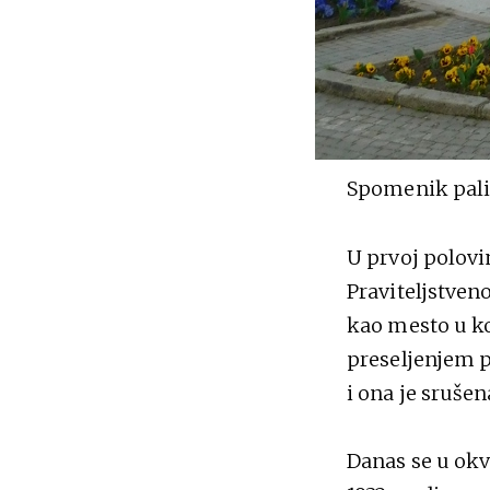
Spomenik pal
U prvoj polovi
Praviteljstveno
kao mesto u ko
preseljenjem p
i ona je srušen
Danas se u okv