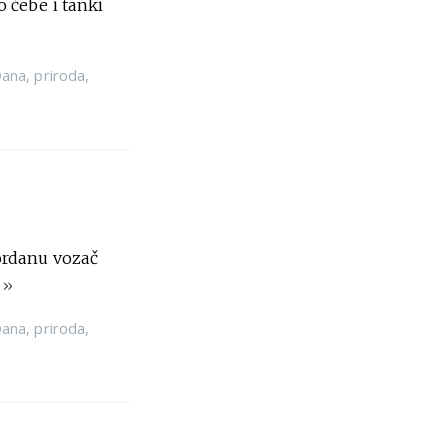
 ćebe i tanki
ana
,
priroda
,
ordanu vozač
l
»
ana
,
priroda
,