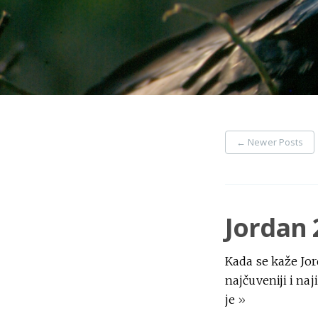
←
Newer Posts
Jordan 
Kada se kaže Jor
najčuveniji i na
je
»