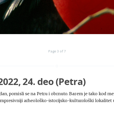
Page 3 of 7
2022, 24. deo (Petra)
dan, pomisli se na Petru i obrnuto. Barem je tako kod men
jimpresivniji arheološko-istorijsko-kulturološki lokalitet