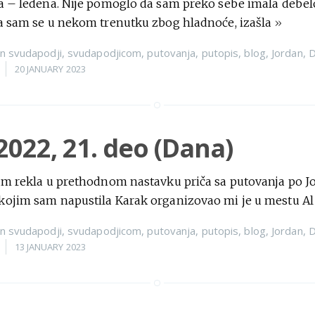
a – ledena. Nije pomoglo da sam preko sebe imala debelo
la sam se u nekom trenutku zbog hladnoće, izašla
»
n
svudapodji
,
svudapodjicom
,
putovanja
,
putopis
,
blog
,
Jordan
,
D
20 JANUARY 2023
2022, 21. deo (Dana)
sam rekla u prethodnom nastavku priča sa putovanja po J
kojim sam napustila Karak organizovao mi je u mestu A
n
svudapodji
,
svudapodjicom
,
putovanja
,
putopis
,
blog
,
Jordan
,
D
13 JANUARY 2023