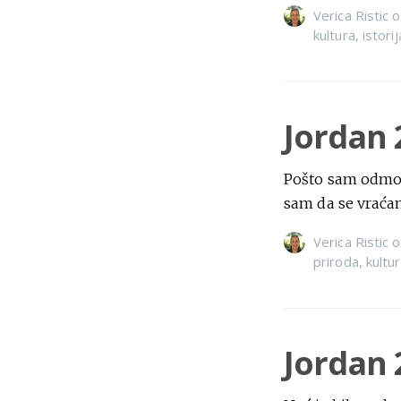
Verica Ristic
o
kultura
,
istorij
Jordan 
Pošto sam odmori
sam da se vraćam
Verica Ristic
o
priroda
,
kultu
Jordan 