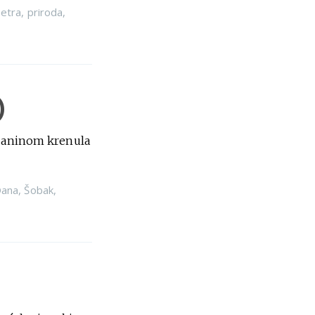
etra
,
priroda
,
)
čobaninom krenula
ana
,
Šobak
,