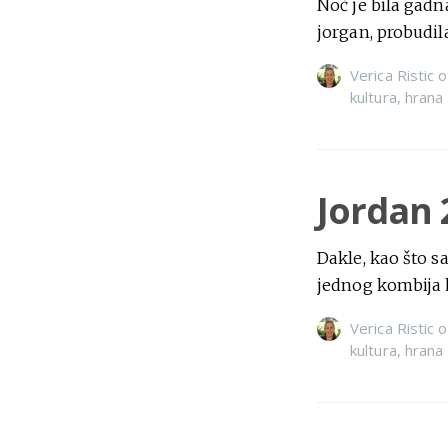
Noć je bila gadn
jorgan, probudi
Verica Ristic
o
kultura
,
hrana
Jordan 
Dakle, kao što 
jednog kombija 
Verica Ristic
o
kultura
,
hrana