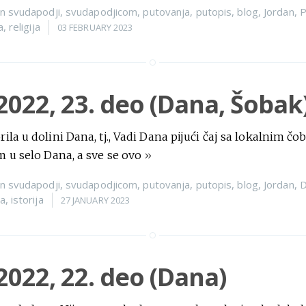
n
svudapodji
,
svudapodjicom
,
putovanja
,
putopis
,
blog
,
Jordan
,
P
a
,
religija
03 FEBRUARY 2023
2022, 23. deo (Dana, Šobak
la u dolini Dana, tj., Vadi Dana pijući čaj sa lokalnim 
 u selo Dana, a sve se ovo
»
n
svudapodji
,
svudapodjicom
,
putovanja
,
putopis
,
blog
,
Jordan
,
D
ra
,
istorija
27 JANUARY 2023
2022, 22. deo (Dana)