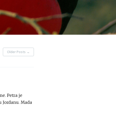
Older Posts
→
e. Petra je
 u Jordanu. Mada