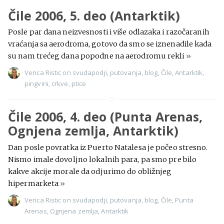
Čile 2006, 5. deo (Antarktik)
Posle par dana neizvesnosti i više odlazaka i razočaranih
vraćanja sa aerodroma, gotovo da smo se iznenadile kada
su nam trećeg dana popodne na aerodromu rekli
»
Verica Ristic
on
svudapodji
,
putovanja
,
blog
,
Čile
,
Antarktik
,
pingvini
,
crkve
,
ptice
Čile 2006, 4. deo (Punta Arenas,
Ognjena zemlja, Antarktik)
Dan posle povratka iz Puerto Natalesa je počeo stresno.
Nismo imale dovoljno lokalnih para, pa smo pre bilo
kakve akcije morale da odjurimo do obližnjeg
hipermarketa
»
Verica Ristic
on
svudapodji
,
putovanja
,
blog
,
Čile
,
Punta
Arenas
,
Ognjena zemlja
,
Antarktik