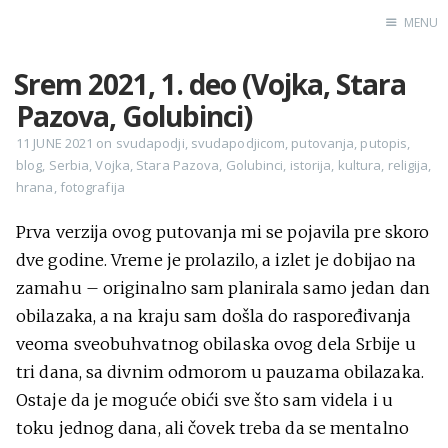
MENU
Srem 2021, 1. deo (Vojka, Stara
Home
Pazova, Golubinci)
Engl
11 JUNE 2021
on
svudapodji
,
svudapodjicom
,
putovanja
,
putopis
,
blog
,
Serbia
,
Vojka
,
Stara Pazova
,
Golubinci
,
istorija
,
kultura
,
religija
,
hrana
,
fotografija
X
Instagram
Prva verzija ovog putovanja mi se pojavila pre skoro
dve godine. Vreme je prolazilo, a izlet je dobijao na
Pinterest
zamahu – originalno sam planirala samo jedan dan
YouTube
obilazaka, a na kraju sam došla do raspoređivanja
veoma sveobuhvatnog obilaska ovog dela Srbije u
tri dana, sa divnim odmorom u pauzama obilazaka.
Sadržaj
Ostaje da je moguće obići sve što sam videla i u
toku jednog dana, ali čovek treba da se mentalno