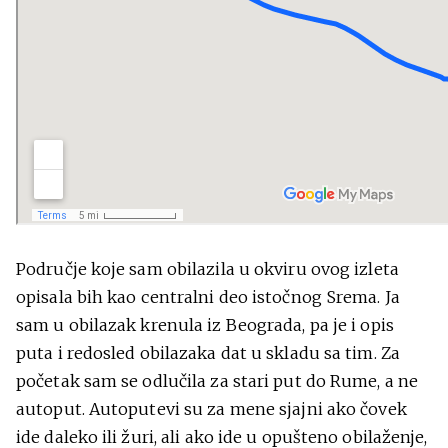
Područje koje sam obilazila u okviru ovog izleta
opisala bih kao centralni deo istočnog Srema. Ja
sam u obilazak krenula iz Beograda, pa je i opis
puta i redosled obilazaka dat u skladu sa tim. Za
početak sam se odlučila za stari put do Rume, a ne
autoput. Autoputevi su za mene sjajni ako čovek
ide daleko ili žuri, ali ako ide u opušteno obilaženje,