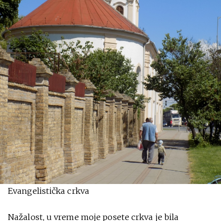
Evangelistička crkva
Nažalost, u vreme moje posete crkva je bila