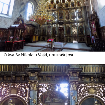
Crkva Sv. Nikole u Vojki, unutrašnjost