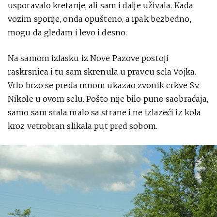
usporavalo kretanje, ali sam i dalje uživala. Kada
vozim sporije, onda opušteno, a ipak bezbedno,
mogu da gledam i levo i desno.
Na samom izlasku iz Nove Pazove postoji
raskrsnica i tu sam skrenula u pravcu sela Vojka.
Vrlo brzo se preda mnom ukazao zvonik crkve Sv.
Nikole u ovom selu. Pošto nije bilo puno saobraćaja,
samo sam stala malo sa strane i ne izlazeći iz kola
kroz vetrobran slikala put pred sobom.