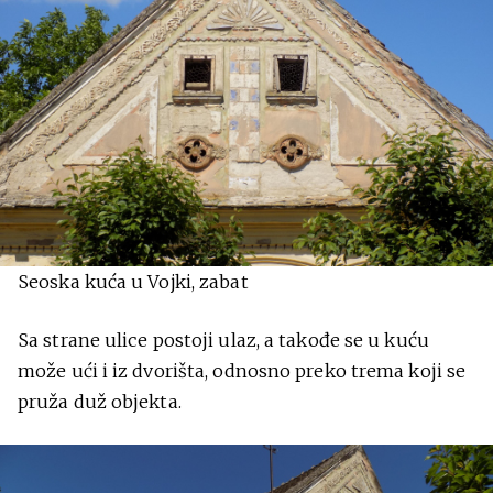
Seoska kuća u Vojki, zabat
Sa strane ulice postoji ulaz, a takođe se u kuću
može ući i iz dvorišta, odnosno preko trema koji se
pruža duž objekta.