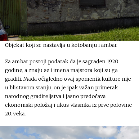
Objekat koji se nastavlja u kotobanju i ambar
Za ambar postoji podatak da je sagrađen 1920.
godine, a znaju se i imena majstora koji su ga
gradili. Mada očigledno ovaj spomenik kulture nije
u blistavom stanju, on je ipak važan primerak
narodnog graditeljstva i jasno predočava
ekonomski položaj i ukus vlasnika iz prve polovine
20. veka.