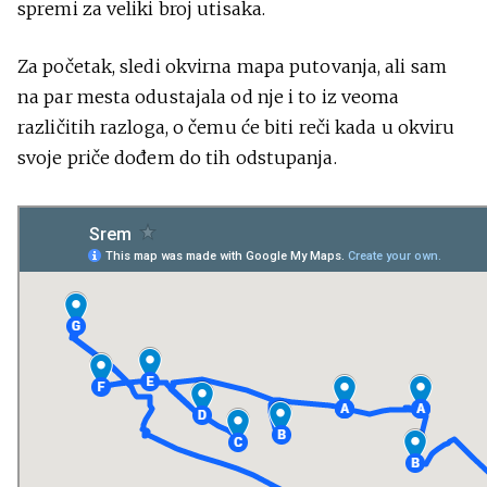
spremi za veliki broj utisaka.
Za početak, sledi okvirna mapa putovanja, ali sam
na par mesta odustajala od nje i to iz veoma
različitih razloga, o čemu će biti reči kada u okviru
svoje priče dođem do tih odstupanja.