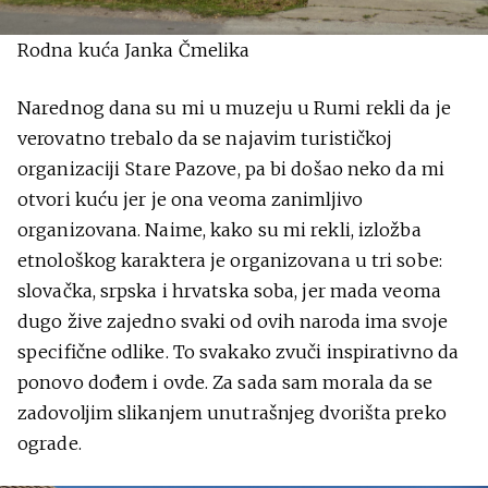
Rodna kuća Janka Čmelika
Narednog dana su mi u muzeju u Rumi rekli da je
verovatno trebalo da se najavim turističkoj
organizaciji Stare Pazove, pa bi došao neko da mi
otvori kuću jer je ona veoma zanimljivo
organizovana. Naime, kako su mi rekli, izložba
etnološkog karaktera je organizovana u tri sobe:
slovačka, srpska i hrvatska soba, jer mada veoma
dugo žive zajedno svaki od ovih naroda ima svoje
specifične odlike. To svakako zvuči inspirativno da
ponovo dođem i ovde. Za sada sam morala da se
zadovoljim slikanjem unutrašnjeg dvorišta preko
ograde.