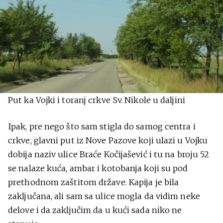
Put ka Vojki i toranj crkve Sv. Nikole u daljini
Ipak, pre nego što sam stigla do samog centra i
crkve, glavni put iz Nove Pazove koji ulazi u Vojku
dobija naziv ulice Braće Kočijašević i tu na broju 52
se nalaze kuća, ambar i kotobanja koji su pod
prethodnom zaštitom države. Kapija je bila
zaključana, ali sam sa ulice mogla da vidim neke
delove i da zaključim da u kući sada niko ne