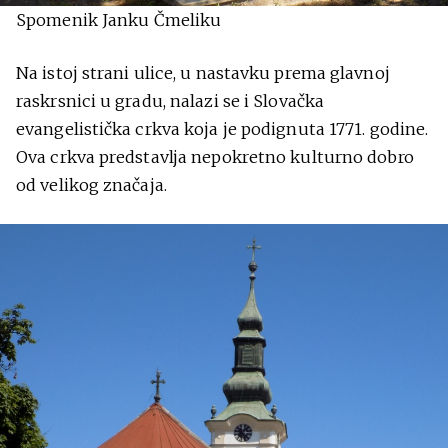
Spomenik Janku Čmeliku
Na istoj strani ulice, u nastavku prema glavnoj
raskrsnici u gradu, nalazi se i Slovačka
evangelistička crkva koja je podignuta 1771. godine.
Ova crkva predstavlja nepokretno kulturno dobro
od velikog značaja.