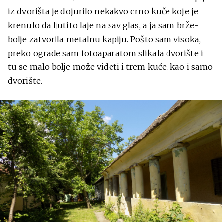
iz dvorišta je dojurilo nekakvo crno kuče koje je
krenulo da ljutito laje na sav glas, a ja sam brže-
bolje zatvorila metalnu kapiju. Pošto sam visoka,
preko ograde sam fotoaparatom slikala dvorište i
tu se malo bolje može videti i trem kuće, kao i samo
dvorište.