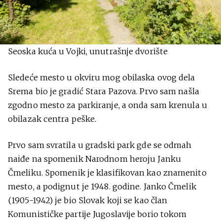
Seoska kuća u Vojki, unutrašnje dvorište
Sledeće mesto u okviru mog obilaska ovog dela
Srema bio je gradić Stara Pazova. Prvo sam našla
zgodno mesto za parkiranje, a onda sam krenula u
obilazak centra peške.
Prvo sam svratila u gradski park gde se odmah
naiđe na spomenik Narodnom heroju Janku
Čmeliku. Spomenik je klasifikovan kao znamenito
mesto, a podignut je 1948. godine. Janko Čmelik
(1905-1942) je bio Slovak koji se kao član
Komunističke partije Jugoslavije borio tokom