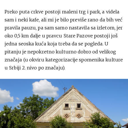
Preko puta crkve postoji maleni trg i park, a videla
sam i neki kafe, ali mi je bilo previše rano da bih već
pravila pauzu, pa sam samo nastavila sa izletom, jer
oko 0,5 km dalje u pravcu Stare Pazove postoji još
jedna seoska kuća koja treba da se pogleda. U
pitanju je nepokretno kulturno dobro od velikog
značaja (u okviru kategorizacije spomenika kulture
u Srbiji 2. nivo po značaju).