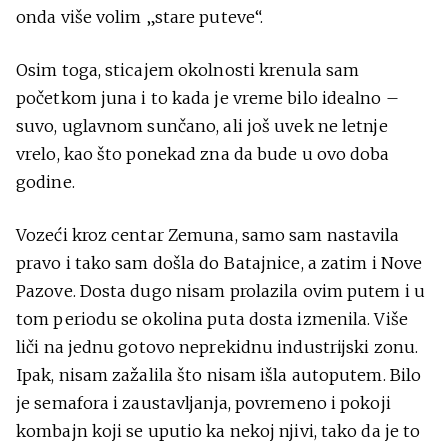
onda više volim „stare puteve“.
Osim toga, sticajem okolnosti krenula sam
početkom juna i to kada je vreme bilo idealno –
suvo, uglavnom sunčano, ali još uvek ne letnje
vrelo, kao što ponekad zna da bude u ovo doba
godine.
Vozeći kroz centar Zemuna, samo sam nastavila
pravo i tako sam došla do Batajnice, a zatim i Nove
Pazove. Dosta dugo nisam prolazila ovim putem i u
tom periodu se okolina puta dosta izmenila. Više
liči na jednu gotovo neprekidnu industrijski zonu.
Ipak, nisam zažalila što nisam išla autoputem. Bilo
je semafora i zaustavljanja, povremeno i pokoji
kombajn koji se uputio ka nekoj njivi, tako da je to