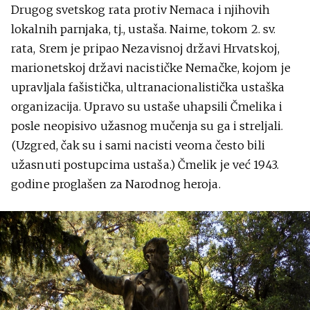
Drugog svetskog rata protiv Nemaca i njihovih
lokalnih parnjaka, tj., ustaša. Naime, tokom 2. sv.
rata, Srem je pripao Nezavisnoj državi Hrvatskoj,
marionetskoj državi nacističke Nemačke, kojom je
upravljala fašistička, ultranacionalistička ustaška
organizacija. Upravo su ustaše uhapsili Čmelika i
posle neopisivo užasnog mučenja su ga i streljali.
(Uzgred, čak su i sami nacisti veoma često bili
užasnuti postupcima ustaša.) Čmelik je već 1943.
godine proglašen za Narodnog heroja.