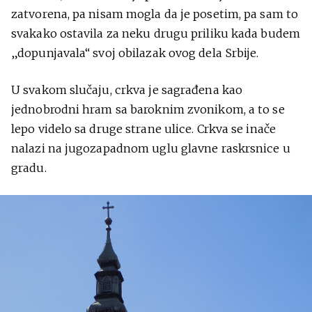
zatvorena, pa nisam mogla da je posetim, pa sam to
svakako ostavila za neku drugu priliku kada budem
„dopunjavala“ svoj obilazak ovog dela Srbije.
U svakom slučaju, crkva je sagrađena kao
jednobrodni hram sa baroknim zvonikom, a to se
lepo videlo sa druge strane ulice. Crkva se inače
nalazi na jugozapadnom uglu glavne raskrsnice u
gradu.