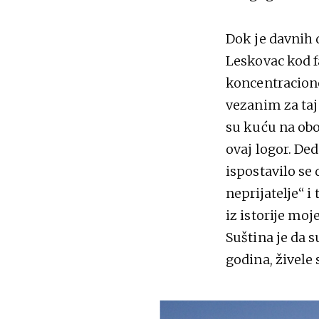
Dok je davnih 
Leskovac kod f
koncentraciono
vezanim za taj
su kuću na obo
ovaj logor. Ded
ispostavilo se
neprijatelje“ 
iz istorije mo
Suština je da 
godina, živele