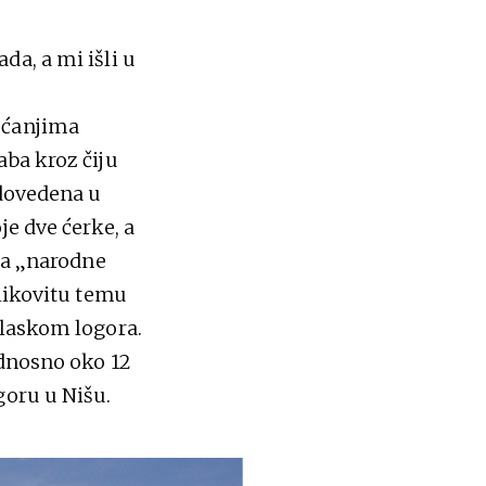
da, a mi išli u
ećanjima
aba kroz čiju
 dovedena u
je dve ćerke, a
 za „narodne
slikovitu temu
ilaskom logora.
odnosno oko 12
goru u Nišu.