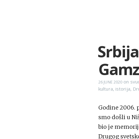
Srbija
Gamz
on
svu
26 JUNE 2020
kultura
,
istorija
,
Dr
Godine 2006. p
smo došli u Niš
bio je memorij
Drugog svetsko