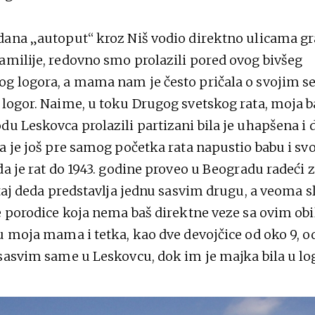
dana „autoput“ kroz Niš vodio direktno ulicama gra
amilije, redovno smo prolazili pored ovog bivšeg
g logora, a mama nam je često pričala o svojim s
 logor. Naime, u toku Drugog svetskog rata, moja b
du Leskovca prolazili partizani bila je uhapšena i
a je još pre samog početka rata napustio babu i svo
 da je rat do 1943. godine proveo u Beogradu radeći
i taj deda predstavlja jednu sasvim drugu, a veoma 
je porodice koja nema baš direktne veze sa ovim ob
su moja mama i tetka, kao dve devojčice od oko 9, 
 sasvim same u Leskovcu, dok im je majka bila u lo