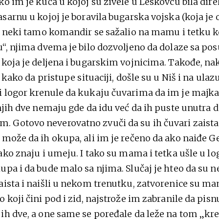
ko im je kuća u kojoj su živele u Leskovcu bila dir
asarnu u kojoj je boravila bugarska vojska (koja je
 a neki tamo komandir se sažalio na mamu i tetku 
u“, njima dvema je bilo dozvoljeno da dolaze sa po
 koja je deljena i bugarskim vojnicima. Takođe, nak
i kako da pristupe situaciji, došle su u Niš i na ulaz
 logor krenule da kukaju čuvarima da im je majka 
 njih dve nemaju gde da idu već da ih puste unutra 
Gotovo neverovatno zvuči da su ih čuvari zaista i
 može da ih okupa, ali im je rečeno da ako naiđe 
ako znaju i umeju. I tako su mama i tetka ušle u log
upa i da bude malo sa njima. Slučaj je hteo da su n
aista i naišli u nekom trenutku, zatvorenice su ma
 koji čini pod i zid, najstrože im zabranile da pisn
ih dve, a one same se poređale da leže na tom „kre