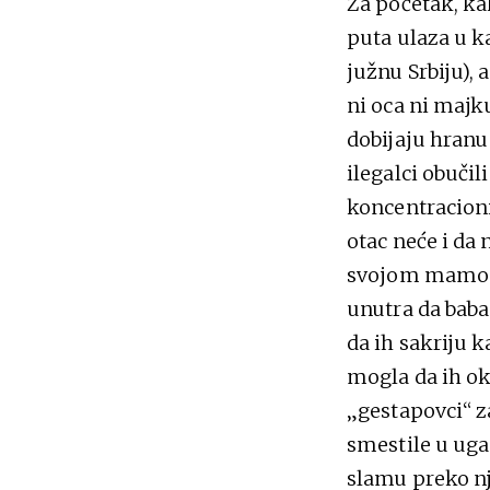
Za početak, ka
puta ulaza u k
južnu Srbiju),
ni oca ni majk
dobijaju hranu
ilegalci obučil
koncentracioni
otac neće i da
svojom mamom. 
unutra da baba
da ih sakriju k
mogla da ih ok
„gestapovci“ z
smestile u ugao
slamu preko nj