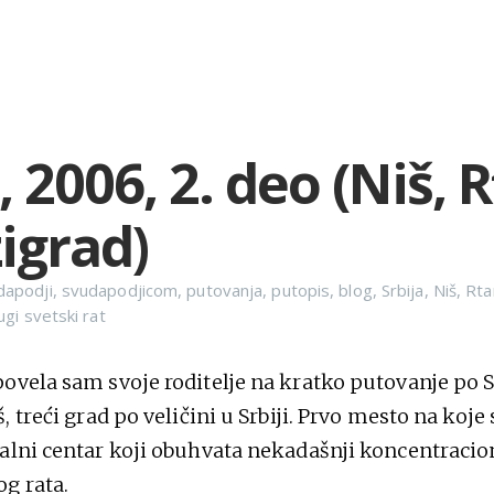
, 2006, 2. deo (Niš, R
igrad)
dapodji
,
svudapodjicom
,
putovanja
,
putopis
,
blog
,
Srbija
,
Niš
,
Rta
ugi svetski rat
ovela sam svoje roditelje na kratko putovanje po Sr
, treći grad po veličini u Srbiji. Prvo mesto na koje
alni centar koji obuhvata nekadašnji koncentracion
g rata.