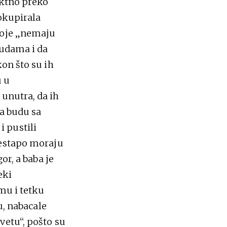
ektno preko
 okupirala
koje „nemaju
sudama i da
on što su ih
u u
unutra, da ih
da budu sa
 pustili
Gestapo moraju
or, a baba je
eki
mu i tetku
u, nabacale
vetu“, pošto su