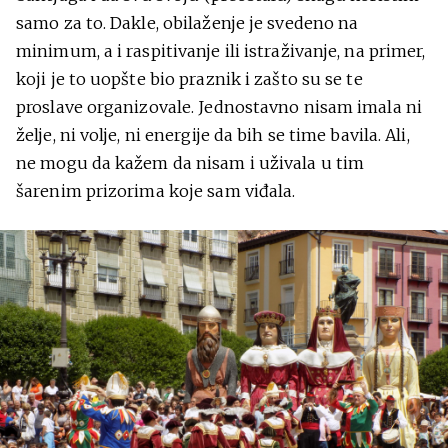
samo za to. Dakle, obilaženje je svedeno na
minimum, a i raspitivanje ili istraživanje, na primer,
koji je to uopšte bio praznik i zašto su se te
proslave organizovale. Jednostavno nisam imala ni
želje, ni volje, ni energije da bih se time bavila. Ali,
ne mogu da kažem da nisam i uživala u tim
šarenim prizorima koje sam viđala.