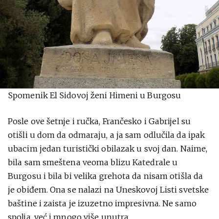
Spomenik El Sidovoj ženi Himeni u Burgosu
Posle ove šetnje i ručka, Frančesko i Gabrijel su
otišli u dom da odmaraju, a ja sam odlučila da ipak
ubacim jedan turistički obilazak u svoj dan. Naime,
bila sam smeštena veoma blizu Katedrale u
Burgosu i bila bi velika grehota da nisam otišla da
je obiđem. Ona se nalazi na Uneskovoj Listi svetske
baštine i zaista je izuzetno impresivna. Ne samo
spolja, već i mnogo više unutra.