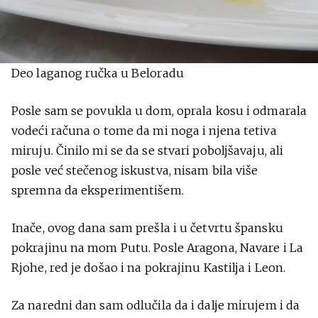
Deo laganog ručka u Beloradu
Posle sam se povukla u dom, oprala kosu i odmarala
vodeći računa o tome da mi noga i njena tetiva
miruju. Činilo mi se da se stvari poboljšavaju, ali
posle već stečenog iskustva, nisam bila više
spremna da eksperimentišem.
Inače, ovog dana sam prešla i u četvrtu špansku
pokrajinu na mom Putu. Posle Aragona, Navare i La
Rjohe, red je došao i na pokrajinu Kastilja i Leon.
Za naredni dan sam odlučila da i dalje mirujem i da