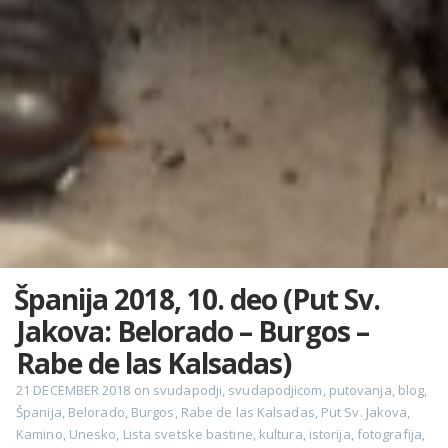
Španija 2018, 10. deo (Put Sv.
Jakova: Belorado – Burgos –
Rabe de las Kalsadas)
21 DECEMBER 2018
on
svudapodji
,
svudapodjicom
,
putovanja
,
blog
,
Španija
,
Belorado
,
Burgos
,
Rabe de las Kalsadas
,
Put Sv. Jakova
,
Kamino
,
Unesko
,
Lista svetske bastine
,
kultura
,
istorija
,
fotografija
,