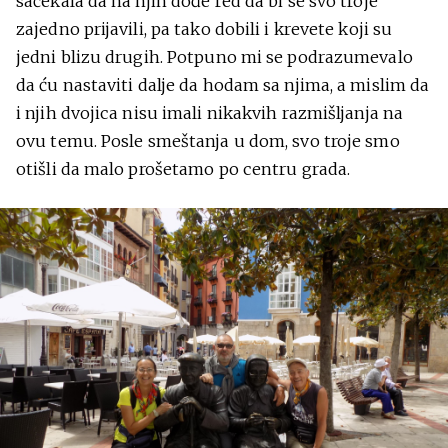
sačekala da na njih dođe red da bi se svo troje
zajedno prijavili, pa tako dobili i krevete koji su
jedni blizu drugih. Potpuno mi se podrazumevalo
da ću nastaviti dalje da hodam sa njima, a mislim da
i njih dvojica nisu imali nikakvih razmišljanja na
ovu temu. Posle smeštanja u dom, svo troje smo
otišli da malo prošetamo po centru grada.