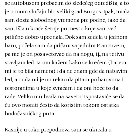
se autobusom prebacim do sledećeg odredišta, a to
je u mom slučaju bio veliki grad Burgos. Ipak, imala
sam dosta slobodnog vremena pre podne, tako da
sam išla u kraće šetnje po mestu koje sam već
prilično dobro upoznala. Dok sam sedela u jednom
baru, počela sam da pričam sa jednim Francuzem,
pa me je on posavetovao da na nogu, tj., na tetivu
stavljam led. Ja mu kažem kako se krećem (barem
mi je to bila namera) i da ne znam gde da nabavim
led, a onda mi je on rekao da pitam po barovima i
restoranima u koje svraćam i da oni hoće to da
rade. Veliko mu hvala na savetu! Ispostaviće se da
ću ovo morati često da koristim tokom ostatka
hodočasničkog puta.
Kasnije u toku prepodneva sam se ukrcala u