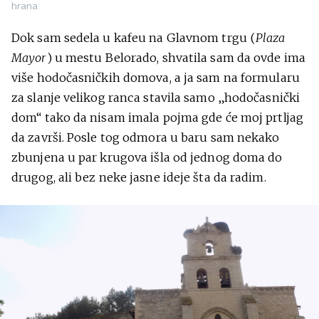
hrana
Dok sam sedela u kafeu na Glavnom trgu (
Plaza
Mayor
) u mestu Belorado, shvatila sam da ovde ima
više hodočasničkih domova, a ja sam na formularu
za slanje velikog ranca stavila samo „hodočasnički
dom“ tako da nisam imala pojma gde će moj prtljag
da završi. Posle tog odmora u baru sam nekako
zbunjena u par krugova išla od jednog doma do
drugog, ali bez neke jasne ideje šta da radim.