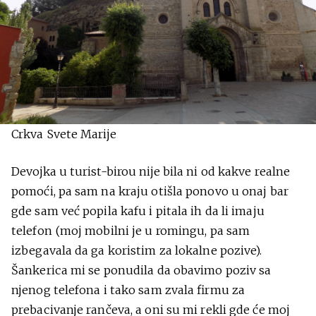
Crkva Svete Marije
Devojka u turist-birou nije bila ni od kakve realne
pomoći, pa sam na kraju otišla ponovo u onaj bar
gde sam već popila kafu i pitala ih da li imaju
telefon (moj mobilni je u romingu, pa sam
izbegavala da ga koristim za lokalne pozive).
Šankerica mi se ponudila da obavimo poziv sa
njenog telefona i tako sam zvala firmu za
prebacivanje rančeva, a oni su mi rekli gde će moj