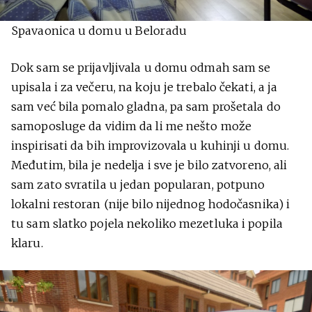
Spavaonica u domu u Beloradu
Dok sam se prijavljivala u domu odmah sam se
upisala i za večeru, na koju je trebalo čekati, a ja
sam već bila pomalo gladna, pa sam prošetala do
samoposluge da vidim da li me nešto može
inspirisati da bih improvizovala u kuhinji u domu.
Međutim, bila je nedelja i sve je bilo zatvoreno, ali
sam zato svratila u jedan popularan, potpuno
lokalni restoran (nije bilo nijednog hodočasnika) i
tu sam slatko pojela nekoliko mezetluka i popila
klaru.