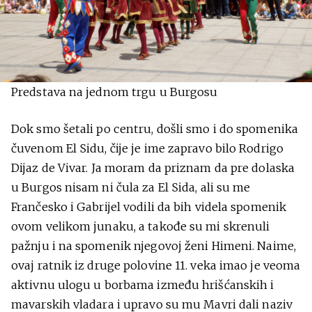
Predstava na jednom trgu u Burgosu
Dok smo šetali po centru, došli smo i do spomenika
čuvenom El Sidu, čije je ime zapravo bilo Rodrigo
Dijaz de Vivar. Ja moram da priznam da pre dolaska
u Burgos nisam ni čula za El Sida, ali su me
Frančesko i Gabrijel vodili da bih videla spomenik
ovom velikom junaku, a takođe su mi skrenuli
pažnju i na spomenik njegovoj ženi Himeni. Naime,
ovaj ratnik iz druge polovine 11. veka imao je veoma
aktivnu ulogu u borbama između hrišćanskih i
mavarskih vladara i upravo su mu Mavri dali naziv