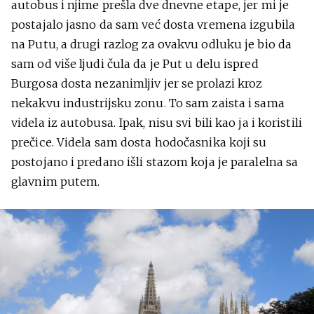
autobus i njime prešla dve dnevne etape, jer mi je
postajalo jasno da sam već dosta vremena izgubila
na Putu, a drugi razlog za ovakvu odluku je bio da
sam od više ljudi čula da je Put u delu ispred
Burgosa dosta nezanimljiv jer se prolazi kroz
nekakvu industrijsku zonu. To sam zaista i sama
videla iz autobusa. Ipak, nisu svi bili kao ja i koristili
prečice. Videla sam dosta hodočasnika koji su
postojano i predano išli stazom koja je paralelna sa
glavnim putem.