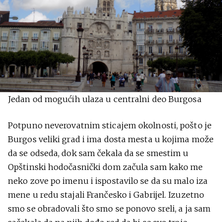
Jedan od mogućih ulaza u centralni deo Burgosa
Potpuno neverovatnim sticajem okolnosti, pošto je
Burgos veliki grad i ima dosta mesta u kojima može
da se odseda, dok sam čekala da se smestim u
Opštinski hodočasnički dom začula sam kako me
neko zove po imenu i ispostavilo se da su malo iza
mene u redu stajali Frančesko i Gabrijel. Izuzetno
smo se obradovali što smo se ponovo sreli, a ja sam