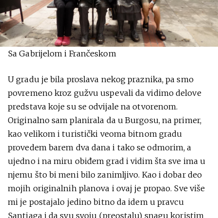
Sa Gabrijelom i Frančeskom
U gradu je bila proslava nekog praznika, pa smo
povremeno kroz gužvu uspevali da vidimo delove
predstava koje su se odvijale na otvorenom.
Originalno sam planirala da u Burgosu, na primer,
kao velikom i turistički veoma bitnom gradu
provedem barem dva dana i tako se odmorim, a
ujedno i na miru obiđem grad i vidim šta sve ima u
njemu što bi meni bilo zanimljivo. Kao i dobar deo
mojih originalnih planova i ovaj je propao. Sve više
mi je postajalo jedino bitno da idem u pravcu
Santjaga i da svu svoju (preostalu) snagu koristim