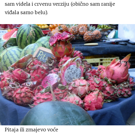
sam videla i crvenu verziju (obično sam ranije
viđala samo belu).
Pitaja ili zmajevo voće