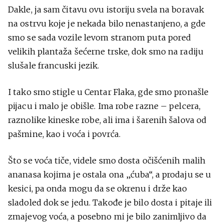
Dakle, ja sam čitavu ovu istoriju svela na boravak
na ostrvu koje je nekada bilo nenastanjeno, a gde
smo se sada vozile levom stranom puta pored
velikih plantaža šećerne trske, dok smo na radiju
slušale francuski jezik.
I tako smo stigle u Centar Flaka, gde smo pronašle
pijacu i malo je obišle. Ima robe razne – pelcera,
raznolike kineske robe, ali ima i šarenih šalova od
pašmine, kao i voća i povrća.
Što se voća tiče, videle smo dosta očišćenih malih
ananasa kojima je ostala ona „ćuba“, a prodaju se u
kesici, pa onda mogu da se okrenu i drže kao
sladoled dok se jedu. Takođe je bilo dosta i pitaje ili
zmajevog voća, a posebno mi je bilo zanimljivo da