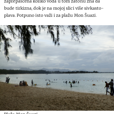
zaprepašćena koliko voda u tom zatonu zna da
bude tirkizna, dok je na mojoj slici više sivkasto-
plava. Potpuno isto važi i za plažu Mon Šuazi.