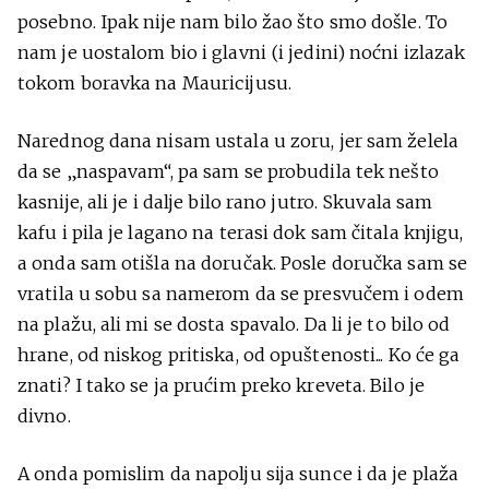
posebno. Ipak nije nam bilo žao što smo došle. To
nam je uostalom bio i glavni (i jedini) noćni izlazak
tokom boravka na Mauricijusu.
Narednog dana nisam ustala u zoru, jer sam želela
da se „naspavam“, pa sam se probudila tek nešto
kasnije, ali je i dalje bilo rano jutro. Skuvala sam
kafu i pila je lagano na terasi dok sam čitala knjigu,
a onda sam otišla na doručak. Posle doručka sam se
vratila u sobu sa namerom da se presvučem i odem
na plažu, ali mi se dosta spavalo. Da li je to bilo od
hrane, od niskog pritiska, od opuštenosti... Ko će ga
znati? I tako se ja prućim preko kreveta. Bilo je
divno.
A onda pomislim da napolju sija sunce i da je plaža