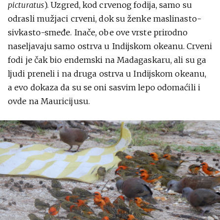
picturatus
). Uzgred, kod crvenog fodija, samo su
odrasli mužjaci crveni, dok su ženke maslinasto-
sivkasto-smeđe. Inače, obe ove vrste prirodno
naseljavaju samo ostrva u Indijskom okeanu. Crveni
fodi je čak bio endemski na Madagaskaru, ali su ga
ljudi preneli i na druga ostrva u Indijskom okeanu,
a evo dokaza da su se oni sasvim lepo odomaćili i
ovde na Mauricijusu.