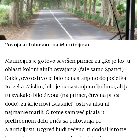
Vožnja autobusom na Mauricijusu
Mauricijus je gotovo savršen primer za „Ko je ko“ u
oblasti kolonijalnih osvajanja (fale samo Španci).
Dakle, ovo ostrvo je bilo nenastanjeno do početka
16. veka. Mislim, bilo je nenastanjeno ljudima, ali je
tu svakako bilo života (na primer, čuvena ptica
dodo), za koje novi „vlasnici“ ostrva nisu ni
najmanje marili. O tome sam već pisala u
prethodnom delu priča sa putovanja po
Mauricijusu. Uzgred budi rečeno, ti dođoši isto ne