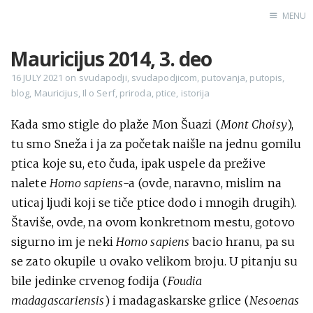
MENU
Mauricijus 2014, 3. deo
Home
16 JULY 2021
on
svudapodji
,
svudapodjicom
,
putovanja
,
putopis
,
blog
,
Mauricijus
,
Il o Serf
,
priroda
,
ptice
,
istorija
Engl
Kada smo stigle do plaže Mon Šuazi (
Mont Choisy
),
X
tu smo Sneža i ja za početak naišle na jednu gomilu
Instagram
ptica koje su, eto čuda, ipak uspele da prežive
nalete
Homo sapiens
-a (ovde, naravno, mislim na
Pinterest
uticaj ljudi koji se tiče ptice dodo i mnogih drugih).
YouTube
Štaviše, ovde, na ovom konkretnom mestu, gotovo
sigurno im je neki
Homo sapiens
bacio hranu, pa su
se zato okupile u ovako velikom broju. U pitanju su
Sadržaj
bile jedinke crvenog fodija (
Foudia
madagascariensis
) i madagaskarske grlice (
Nesoenas