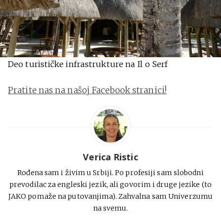
Deo turističke infrastrukture na Il o Serf
Pratite nas na našoj Facebook stranici!
Verica Ristic
Rođena sam i živim u Srbiji. Po profesiji sam slobodni
prevodilac za engleski jezik, ali govorim i druge jezike (to
JAKO pomaže na putovanjima). Zahvalna sam Univerzumu
na svemu.