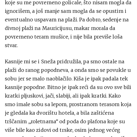
koje su me povremeno golicale, što nisam mogla da
ignorišem, a još manje sam mogla da se opustim i
eventualno uspavam na plaži. Pa dobro, sedenje na
divnoj plaži na Mauricijusu, makar morala da
povremeno teram mušice, i nije bila previše loša
stvar.
Kasnije mi se i Sneža pridružila, pa smo ostale na
plaži do ranog popodneva, a onda smo se povukle u
sobu jer se malo naoblačilo. Kiša je ipak padala tek
kasnije popodne. Bitno je ipak reći da su ovo sve bili
kratki pljuskovi, jači, slabiji, ali ipak kratki. Kako
smo imale sobu sa lepom, prostranom terasom koja
je gledala ka dvorištu hotela, a bila zaštićena
trščanim „roletnama“ od poda do plafona koje su
više bile kao zidovi od trske, osim jednog većeg