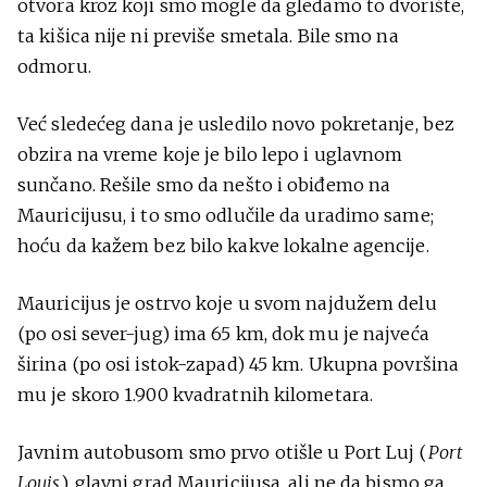
otvora kroz koji smo mogle da gledamo to dvorište,
ta kišica nije ni previše smetala. Bile smo na
odmoru.
Već sledećeg dana je usledilo novo pokretanje, bez
obzira na vreme koje je bilo lepo i uglavnom
sunčano. Rešile smo da nešto i obiđemo na
Mauricijusu, i to smo odlučile da uradimo same;
hoću da kažem bez bilo kakve lokalne agencije.
Mauricijus je ostrvo koje u svom najdužem delu
(po osi sever-jug) ima 65 km, dok mu je najveća
širina (po osi istok-zapad) 45 km. Ukupna površina
mu je skoro 1.900 kvadratnih kilometara.
Javnim autobusom smo prvo otišle u Port Luj (
Port
Louis
), glavni grad Mauricijusa, ali ne da bismo ga