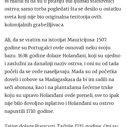
bi marili ni da su u pitanju bili ljudski stanovnici
ostrva; samo treba pogledati šta se desilo u ostatku
sveta koji nije bio originalna teritorija ovih
kolonijalnih grabežljivaca.
Ali, da se vratim na istorijat Mauricijusa: 1507.
godine su Portugalci ovde osnovali neku svoju
bazu. 1638. godine dolaze Holanđani, koji su ujedno
i zaslužni za današnji naziv ostrva, i oni su od tada
počeli da se ovde naseljavaju. Mada su od početka
doveli i robove sa Madagaskara da bi im radili na
seči abonosa, kao i na plantažama šećerne trske
koju su upravo Holanđani ovde preneli, sve to ipak
nije bilo dovoljno isplativo i Holanđani su ostrvo
napustili 1710. godine.
Zatim dolaze Francuzi. Tačnije 1715. godine. Oni su