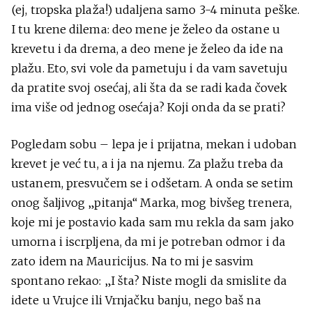
(ej, tropska plaža!) udaljena samo 3-4 minuta peške.
I tu krene dilema: deo mene je želeo da ostane u
krevetu i da drema, a deo mene je želeo da ide na
plažu. Eto, svi vole da pametuju i da vam savetuju
da pratite svoj osećaj, ali šta da se radi kada čovek
ima više od jednog osećaja? Koji onda da se prati?
Pogledam sobu – lepa je i prijatna, mekan i udoban
krevet je već tu, a i ja na njemu. Za plažu treba da
ustanem, presvučem se i odšetam. A onda se setim
onog šaljivog „pitanja“ Marka, mog bivšeg trenera,
koje mi je postavio kada sam mu rekla da sam jako
umorna i iscrpljena, da mi je potreban odmor i da
zato idem na Mauricijus. Na to mi je sasvim
spontano rekao: „I šta? Niste mogli da smislite da
idete u Vrujce ili Vrnjačku banju, nego baš na