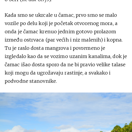
Kada smo se ukrcale u čamac, prvo smo se malo
vozile po delu koji je početak otvorenog mora, a
onda je čamac krenuo jednim gotovo prolazom
između ostrvaca (par većih i niz malenih) i kopna.
Tu je raslo dosta mangrova i povremeno je
izgledalo kao da se vozimo uzanim kanalima, dok je
čamac išao dosta sporo da ne bi pravio velike talase
koji mogu da ugrožavaju rastinje, a svakako i
podvodne stanovnike.