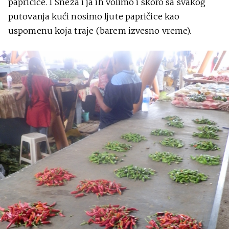
papričice. I Sneža i ja ih volimo i skoro sa svakog
putovanja kući nosimo ljute papričice kao
uspomenu koja traje (barem izvesno vreme).