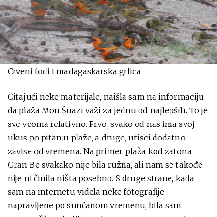
Crveni fodi i madagaskarska grlica
Čitajući neke materijale, naišla sam na informaciju
da plaža Mon Šuazi važi za jednu od najlepših. To je
sve veoma relativno. Prvo, svako od nas ima svoj
ukus po pitanju plaže, a drugo, utisci dodatno
zavise od vremena. Na primer, plaža kod zatona
Gran Be svakako nije bila ružna, ali nam se takođe
nije ni činila ništa posebno. S druge strane, kada
sam na internetu videla neke fotografije
napravljene po sunčanom vremenu, bila sam