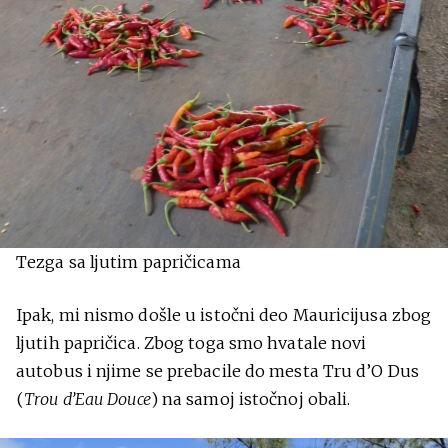
Tezga sa ljutim papričicama
Ipak, mi nismo došle u istočni deo Mauricijusa zbog
ljutih papričica. Zbog toga smo hvatale novi
autobus i njime se prebacile do mesta Tru d’O Dus
(
Trou d’Eau Douce
) na samoj istočnoj obali.