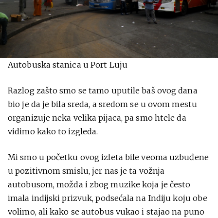
Autobuska stanica u Port Luju
Razlog zašto smo se tamo uputile baš ovog dana
bio je da je bila sreda, a sredom se u ovom mestu
organizuje neka velika pijaca, pa smo htele da
vidimo kako to izgleda.
Mi smo u početku ovog izleta bile veoma uzbuđene
u pozitivnom smislu, jer nas je ta vožnja
autobusom, možda i zbog muzike koja je često
imala indijski prizvuk, podsećala na Indiju koju obe
volimo, ali kako se autobus vukao i stajao na puno