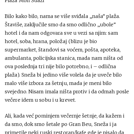
Plaža Mon Šuazi
Bilo kako bilo, nama se više sviđala „naša“ plaža.
Štaviše, zaključile smo da smo odlično „ubole“
hotel i da nam odgovara sve u vezi sa njim: sam
hotel, soba, hrana, položaj (blizu je bio
supermarket, štandovi sa voćem, pošta, apoteka,
ambulanta, policijska stanica, mada nam ništa od
ova poslednja tri nije bilo potrebno, i – odlična
plaža). Sneža bi jedino više volela da je uveče bilo
malo više izbora za šetnju, mada je meni bilo
svejedno. Nisam imala ništa protiv i da odmah posle
večere idem u sobu i u krevet.
Ali, kada već pominjem večernje šetnje, da kažem i
da smo, dok smo šetale po Gran Beu, Sneža i ja
primetile neki ruski restoran/kafe gde je pisalo da