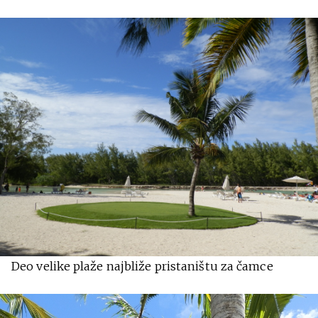
Deo velike plaže najbliže pristaništu za čamce