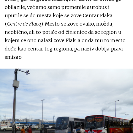
obilazile, već smo samo promenile autobus i
uputile se do mesta koje se zove Centar Flaka
(
Centre de Flacq
). Mesto se zove ovako, možda,
neobično, ali to potiče od činjenice da se region u
kojem se ono nalazi zove Flak, a onda mu to mesto
dođe kao centar tog regiona, pa naziv dobija pravi
smisao.