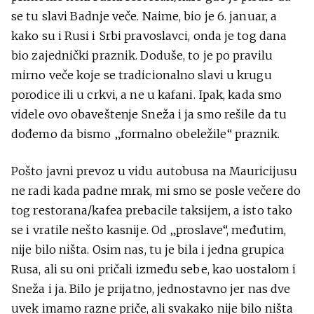
se tu slavi Badnje veče. Naime, bio je 6. januar, a
kako su i Rusi i Srbi pravoslavci, onda je tog dana
bio zajednički praznik. Doduše, to je po pravilu
mirno veče koje se tradicionalno slavi u krugu
porodice ili u crkvi, a ne u kafani. Ipak, kada smo
videle ovo obaveštenje Sneža i ja smo rešile da tu
dođemo da bismo „formalno obeležile“ praznik.
Pošto javni prevoz u vidu autobusa na Mauricijusu
ne radi kada padne mrak, mi smo se posle večere do
tog restorana/kafea prebacile taksijem, a isto tako
se i vratile nešto kasnije. Od „proslave“, međutim,
nije bilo ništa. Osim nas, tu je bila i jedna grupica
Rusa, ali su oni pričali između sebe, kao uostalom i
Sneža i ja. Bilo je prijatno, jednostavno jer nas dve
uvek imamo razne priče, ali svakako nije bilo ništa