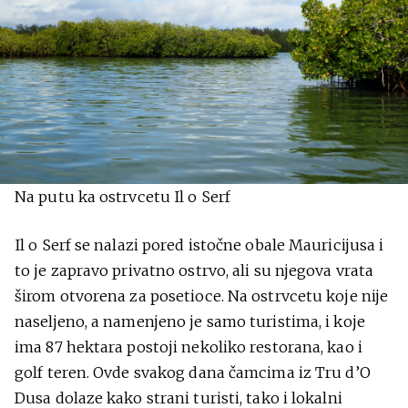
Na putu ka ostrvcetu Il o Serf
Il o Serf se nalazi pored istočne obale Mauricijusa i
to je zapravo privatno ostrvo, ali su njegova vrata
širom otvorena za posetioce. Na ostrvcetu koje nije
naseljeno, a namenjeno je samo turistima, i koje
ima 87 hektara postoji nekoliko restorana, kao i
golf teren. Ovde svakog dana čamcima iz Tru d’O
Dusa dolaze kako strani turisti, tako i lokalni