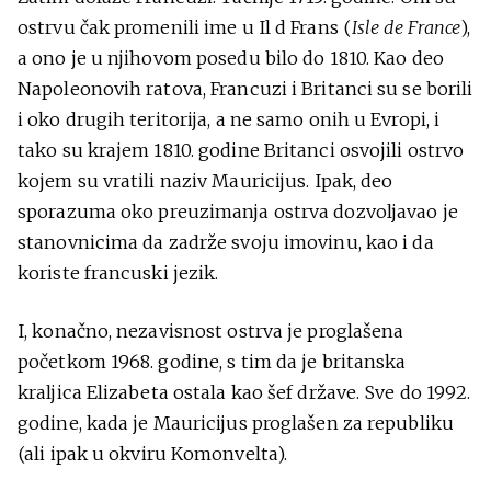
ostrvu čak promenili ime u Il d Frans (
Isle de France
),
a ono je u njihovom posedu bilo do 1810. Kao deo
Napoleonovih ratova, Francuzi i Britanci su se borili
i oko drugih teritorija, a ne samo onih u Evropi, i
tako su krajem 1810. godine Britanci osvojili ostrvo
kojem su vratili naziv Mauricijus. Ipak, deo
sporazuma oko preuzimanja ostrva dozvoljavao je
stanovnicima da zadrže svoju imovinu, kao i da
koriste francuski jezik.
I, konačno, nezavisnost ostrva je proglašena
početkom 1968. godine, s tim da je britanska
kraljica Elizabeta ostala kao šef države. Sve do 1992.
godine, kada je Mauricijus proglašen za republiku
(ali ipak u okviru Komonvelta).