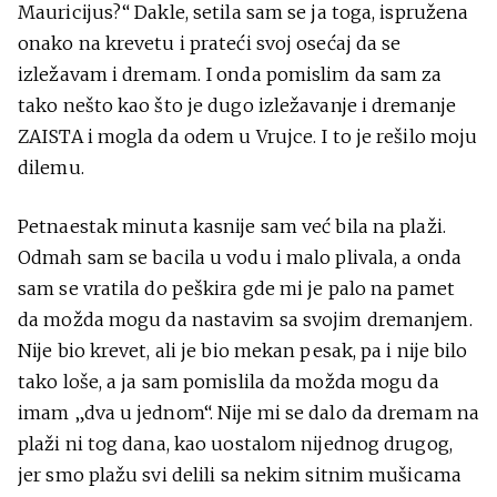
Mauricijus?“ Dakle, setila sam se ja toga, ispružena
onako na krevetu i prateći svoj osećaj da se
izležavam i dremam. I onda pomislim da sam za
tako nešto kao što je dugo izležavanje i dremanje
ZAISTA i mogla da odem u Vrujce. I to je rešilo moju
dilemu.
Petnaestak minuta kasnije sam već bila na plaži.
Odmah sam se bacila u vodu i malo plivala, a onda
sam se vratila do peškira gde mi je palo na pamet
da možda mogu da nastavim sa svojim dremanjem.
Nije bio krevet, ali je bio mekan pesak, pa i nije bilo
tako loše, a ja sam pomislila da možda mogu da
imam „dva u jednom“. Nije mi se dalo da dremam na
plaži ni tog dana, kao uostalom nijednog drugog,
jer smo plažu svi delili sa nekim sitnim mušicama