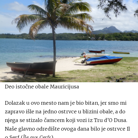
Deo istočne obale Mauricijusa
Dolazak u ovo mesto nam je bio bitan, jer smo mi
zapravo išle na jedno ostrvce u blizini obale, a do
njega se stizalo čamcem koji vozi iz Tru d’O Dusa.
Naše glavno odredište ovoga dana bilo je ostrvce Il
o Serf (
Île aux Cerfs
).