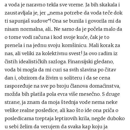
a voda je naravno tekla sve vreme. Ja bih skakala i
zaustavljala je, jer „nema potrebe da voda teče dok
ti sapunjaš sudove“! Ona se bunila i govorila mi da
nisam normalna, ali... Ne samo da je počela malo da
o tome vodi računa i kod svoje kuće, čak je to
prenela i na jednu svoju komšinicu. Mali korak za
nas, ali veliki za kolektivnu svest! Ja ovo radim iz
čistih idealističkih razloga. Finansijski gledano,
voda bi mogla da mi curi sa svih slavina po čitav
dan i, obzirom da živim u soliteru i da se cena
raspoređuje na sve po broju članova domaćinstva,
možda bih platila pola evra više mesečno. S druge
strane, ja znam da moja štednja vode nema neke
velike realne posledice, ali kao što ide ona priča o
posledicama treptaja leptirovih krila, negde duboko
u sebi želim da verujem da svaka kap koju ja