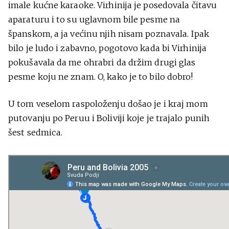
imale kućne karaoke. Virhinija je posedovala čitavu
aparaturu i to su uglavnom bile pesme na
španskom, a ja većinu njih nisam poznavala. Ipak
bilo je ludo i zabavno, pogotovo kada bi Virhinija
pokušavala da me ohrabri da držim drugi glas
pesme koju ne znam. O, kako je to bilo dobro!
U tom veselom raspoloženju došao je i kraj mom
putovanju po Peruu i Boliviji koje je trajalo punih
šest sedmica.