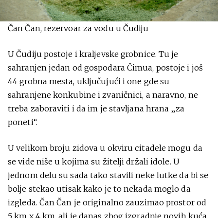
Čan Čan, rezervoar za vodu u Čudiju
U Čudiju postoje i kraljevske grobnice. Tu je
sahranjen jedan od gospodara Čimua, postoje i još
44 grobna mesta, uključujući i one gde su
sahranjene konkubine i zvaničnici, a naravno, ne
treba zaboraviti i da im je stavljana hrana „za
poneti“.
U velikom broju zidova u okviru citadele mogu da
se vide niše u kojima su žitelji držali idole. U
jednom delu su sada tako stavili neke lutke da bi se
bolje stekao utisak kako je to nekada moglo da
izgleda. Čan Čan je originalno zauzimao prostor od
5 km x 4 km, ali je danas zbog izgradnje novih kuća,