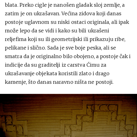
blata. Preko cigle je nanošen gladak sloj zemlje, a
zatim je on ukrašavan. Većina zidova koji danas
postoje uglavnom su niski ostaci originala, ali ipak
može lepo da se vidi i kako su bili ukrašeni
reljefima koji su ili geometrijski ili prikazuju ribe,
pelikane i slično. Sada je sve boje peska, ali se
smatra da je originalno bilo obojeno, a postoje čak i
indicije da su graditelji iz carstva Ćimu za
ukrašavanje objekata koristili zlato i drago
kamenje, što danas naravno ništa ne postoji.