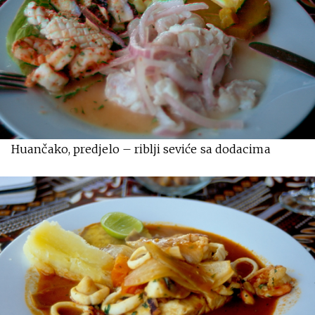
Huančako, predjelo – riblji seviće sa dodacima