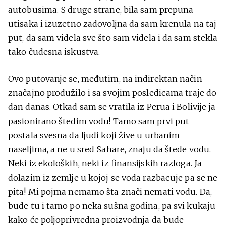
autobusima. S druge strane, bila sam prepuna
utisaka i izuzetno zadovoljna da sam krenula na taj
put, da sam videla sve što sam videla i da sam stekla
tako čudesna iskustva.
Ovo putovanje se, međutim, na indirektan način
značajno produžilo i sa svojim posledicama traje do
dan danas. Otkad sam se vratila iz Perua i Bolivije ja
pasionirano štedim vodu! Tamo sam prvi put
postala svesna da ljudi koji žive u urbanim
naseljima, a ne u sred Sahare, znaju da štede vodu.
Neki iz ekoloških, neki iz finansijskih razloga. Ja
dolazim iz zemlje u kojoj se voda razbacuje pa se ne
pita! Mi pojma nemamo šta znači nemati vodu. Da,
bude tu i tamo po neka sušna godina, pa svi kukaju
kako će poljoprivredna proizvodnja da bude