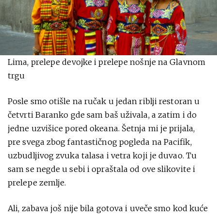
Lima, prelepe devojke i prelepe nošnje na Glavnom
trgu
Posle smo otišle na ručak u jedan riblji restoran u
četvrti Baranko gde sam baš uživala, a zatim i do
jedne uzvišice pored okeana. Šetnja mi je prijala,
pre svega zbog fantastičnog pogleda na Pacifik,
uzbudljivog zvuka talasa i vetra koji je duvao. Tu
sam se negde u sebi i opraštala od ove slikovite i
prelepe zemlje.
Ali, zabava još nije bila gotova i uveče smo kod kuće