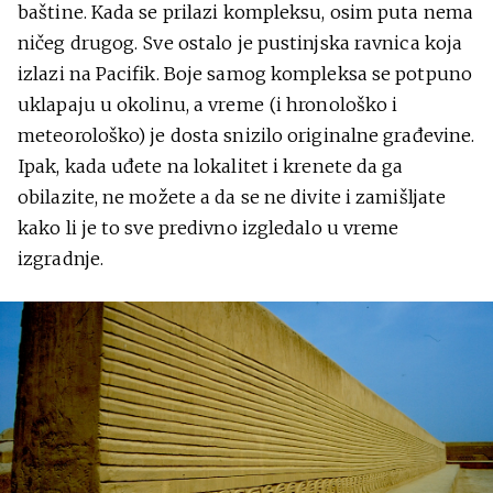
baštine. Kada se prilazi kompleksu, osim puta nema
ničeg drugog. Sve ostalo je pustinjska ravnica koja
izlazi na Pacifik. Boje samog kompleksa se potpuno
uklapaju u okolinu, a vreme (i hronološko i
meteorološko) je dosta snizilo originalne građevine.
Ipak, kada uđete na lokalitet i krenete da ga
obilazite, ne možete a da se ne divite i zamišljate
kako li je to sve predivno izgledalo u vreme
izgradnje.