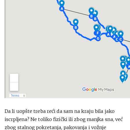
Da li uopšte treba reći da sam na kraju bila jako
iscrpljena? Ne toliko fizički ili zbog manjka sna, već
zbog stalnog pokretanja, pakovanja i vožnje