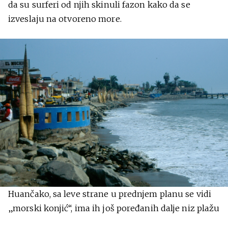
da su surferi od njih skinuli fazon kako da se
izveslaju na otvoreno more.
Huančako, sa leve strane u prednjem planu se vidi
„morski konjić“, ima ih još poređanih dalje niz plažu