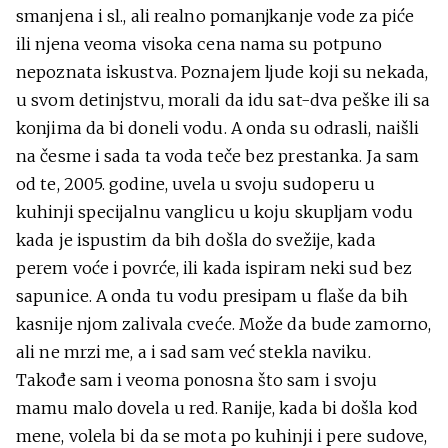
smanjena i sl., ali realno pomanjkanje vode za piće
ili njena veoma visoka cena nama su potpuno
nepoznata iskustva. Poznajem ljude koji su nekada,
u svom detinjstvu, morali da idu sat-dva peške ili sa
konjima da bi doneli vodu. A onda su odrasli, naišli
na česme i sada ta voda teče bez prestanka. Ja sam
od te, 2005. godine, uvela u svoju sudoperu u
kuhinji specijalnu vanglicu u koju skupljam vodu
kada je ispustim da bih došla do svežije, kada
perem voće i povrće, ili kada ispiram neki sud bez
sapunice. A onda tu vodu presipam u flaše da bih
kasnije njom zalivala cveće. Može da bude zamorno,
ali ne mrzi me, a i sad sam već stekla naviku.
Takođe sam i veoma ponosna što sam i svoju
mamu malo dovela u red. Ranije, kada bi došla kod
mene, volela bi da se mota po kuhinji i pere sudove,