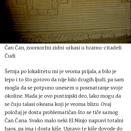
Čan Čan, zoomorfni zidni urkasi u hramu-citadeli
Čudi
Šetnja po lokalitetu mi je veoma prijala, a bilo je
lepo i to što gotovo da nije bilo drugih ljudi, pa sam
mogla da se potpuno unesem u posmatranje svoje
okoline. Mada je ovo pustinjski deo, lako mogu da
se čuju talasi okeana koji je veoma blizu. Ovaj
položaj je dosta problematičan što se tiče samog
Čan Čana. Svako malo neki El Ninjo napravi totalni
haos, pa ima i dosta kiše. Upravo te kiše dovode do