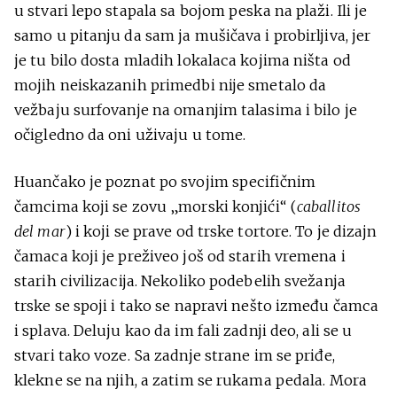
u stvari lepo stapala sa bojom peska na plaži. Ili je
samo u pitanju da sam ja mušičava i probirljiva, jer
je tu bilo dosta mladih lokalaca kojima ništa od
mojih neiskazanih primedbi nije smetalo da
vežbaju surfovanje na omanjim talasima i bilo je
očigledno da oni uživaju u tome.
Huančako je poznat po svojim specifičnim
čamcima koji se zovu „morski konjići“ (
caballitos
del mar
) i koji se prave od trske tortore. To je dizajn
čamaca koji je preživeo još od starih vremena i
starih civilizacija. Nekoliko podebelih svežanja
trske se spoji i tako se napravi nešto između čamca
i splava. Deluju kao da im fali zadnji deo, ali se u
stvari tako voze. Sa zadnje strane im se priđe,
klekne se na njih, a zatim se rukama pedala. Mora