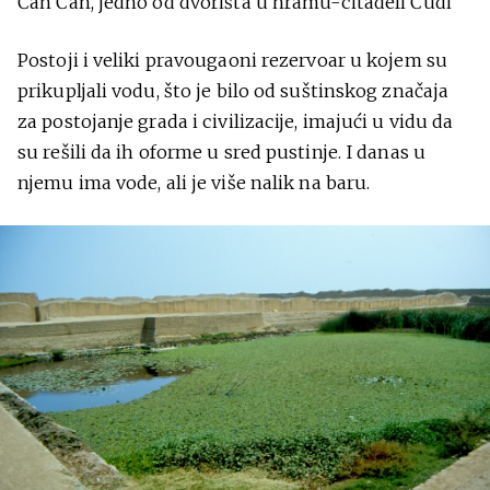
Čan Čan, jedno od dvorišta u hramu-citadeli Čudi
Postoji i veliki pravougaoni rezervoar u kojem su
prikupljali vodu, što je bilo od suštinskog značaja
za postojanje grada i civilizacije, imajući u vidu da
su rešili da ih oforme u sred pustinje. I danas u
njemu ima vode, ali je više nalik na baru.