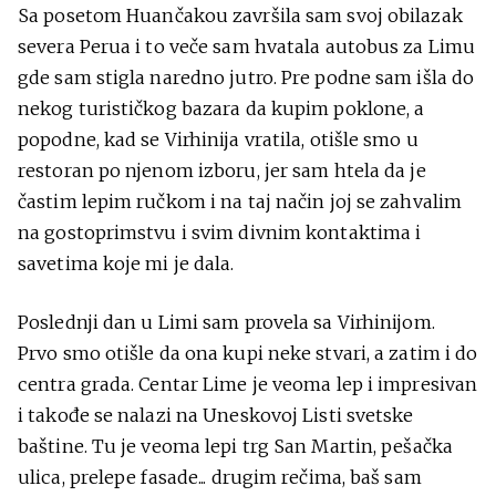
Sa posetom Huančakou završila sam svoj obilazak
severa Perua i to veče sam hvatala autobus za Limu
gde sam stigla naredno jutro. Pre podne sam išla do
nekog turističkog bazara da kupim poklone, a
popodne, kad se Virhinija vratila, otišle smo u
restoran po njenom izboru, jer sam htela da je
častim lepim ručkom i na taj način joj se zahvalim
na gostoprimstvu i svim divnim kontaktima i
savetima koje mi je dala.
Poslednji dan u Limi sam provela sa Virhinijom.
Prvo smo otišle da ona kupi neke stvari, a zatim i do
centra grada. Centar Lime je veoma lep i impresivan
i takođe se nalazi na Uneskovoj Listi svetske
baštine. Tu je veoma lepi trg San Martin, pešačka
ulica, prelepe fasade... drugim rečima, baš sam