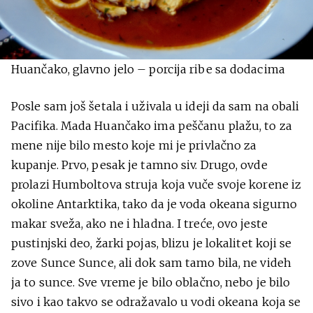
Huančako, glavno jelo – porcija ribe sa dodacima
Posle sam još šetala i uživala u ideji da sam na obali
Pacifika. Mada Huančako ima peščanu plažu, to za
mene nije bilo mesto koje mi je privlačno za
kupanje. Prvo, pesak je tamno siv. Drugo, ovde
prolazi Humboltova struja koja vuče svoje korene iz
okoline Antarktika, tako da je voda okeana sigurno
makar sveža, ako ne i hladna. I treće, ovo jeste
pustinjski deo, žarki pojas, blizu je lokalitet koji se
zove Sunce Sunce, ali dok sam tamo bila, ne videh
ja to sunce. Sve vreme je bilo oblačno, nebo je bilo
sivo i kao takvo se odražavalo u vodi okeana koja se