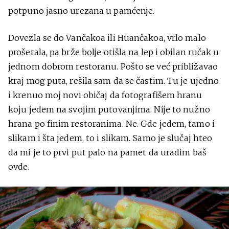
potpuno jasno urezana u pamćenje.
Dovezla se do Vančakoa ili Huančakoa, vrlo malo
prošetala, pa brže bolje otišla na lep i obilan ručak u
jednom dobrom restoranu. Pošto se već približavao
kraj mog puta, rešila sam da se častim. Tu je ujedno
i krenuo moj novi običaj da fotografišem hranu
koju jedem na svojim putovanjima. Nije to nužno
hrana po finim restoranima. Ne. Gde jedem, tamo i
slikam i šta jedem, to i slikam. Samo je slučaj hteo
da mi je to prvi put palo na pamet da uradim baš
ovde.