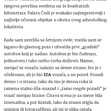
njegova površina svedena na 14 kvadratnih
kilometara. Palata Čudi je svakako najimpresivniji i
najbolje očuvani objekat u okviru ovog arheološkog
lokaliteta.
Kada sam završila sa šetnjom ovde, vratila sam se
lagano do glavnog puta i uhvatila prvi „gradski“
autobus koji je naišao. Autobus je bio čudesan,
jedinstven i tako nešto treba doživeti. Naime,
menjač se vozaču nalazio sa desne strane, što je i
očekivano, ali je bio
IZA
vozača, a ne pored. Pozadi
desno i u stranu, tako da mu je desna ruka iz
ramena stalno išla unazad i „tamo negde pozadi“ je
vozač menjao brzine. Čitava scena je za mene bila
iznenadna, a put kratak, tako da nisam stigla da
snimim ili fotografišem, ali mi je slika ostala