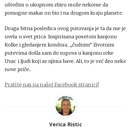
uštedim u ukupnom zbiru može nekome da
pomogne makar on bio i na drugom kraju planete.
Druga bitna posledica ovog putovanja je ta da me je
uvela u svet ptica. Inspirisana posetom kanjonu
Kolke i gledanjem kondora, „čudnim“ životnim
putevima došla sam do supova u kanjonu reke
Uvac i ljudi koji se njima bave. Ali, to je već deo neke
nove priče...
Pratite nas na našoj Facebook stranici!
Verica Ristic