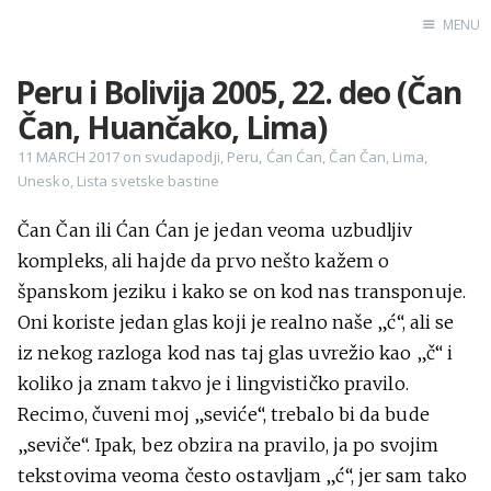
MENU
Peru i Bolivija 2005, 22. deo (Čan
Home
Čan, Huančako, Lima)
Engl
11 MARCH 2017
on
svudapodji
,
Peru
,
Ćan Ćan
,
Čan Čan
,
Lima
,
Unesko
,
Lista svetske bastine
X
Čan Čan ili Ćan Ćan je jedan veoma uzbudljiv
Instagram
kompleks, ali hajde da prvo nešto kažem o
Pinterest
španskom jeziku i kako se on kod nas transponuje.
YouTube
Oni koriste jedan glas koji je realno naše „ć“, ali se
iz nekog razloga kod nas taj glas uvrežio kao „č“ i
koliko ja znam takvo je i lingvističko pravilo.
Recimo, čuveni moj „seviće“, trebalo bi da bude
Sadržaj
„seviče“. Ipak, bez obzira na pravilo, ja po svojim
tekstovima veoma često ostavljam „ć“, jer sam tako