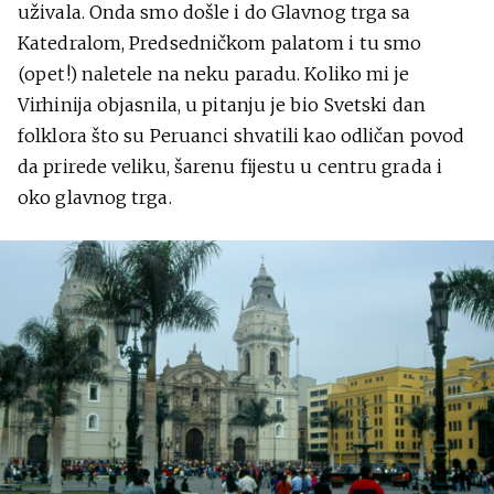
uživala. Onda smo došle i do Glavnog trga sa
Katedralom, Predsedničkom palatom i tu smo
(opet!) naletele na neku paradu. Koliko mi je
Virhinija objasnila, u pitanju je bio Svetski dan
folklora što su Peruanci shvatili kao odličan povod
da prirede veliku, šarenu fijestu u centru grada i
oko glavnog trga.