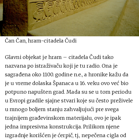
Čan Čan, hram-citadela Čudi
Glavni objekat je hram – citadela Čudi tako
nazvana po istraživaču koji je tu radio. Ona je
sagrađena oko 1100. godine n.e., a hronike kažu da
je u vreme dolaska Španaca u 16. veku ovo već bio
potpuno napušten grad. Mada su se u tom periodu
u Evropi gradile sjajne stvari koje su često preživele
u mnogo boljem stanju zahvaljujući pre svega
trajnijem građevinskom materijalu, ovo je ipak
jedna impresivna konstrukcija. Prilikom njene
izgradnje korišćen je ćerpič, tj., nepečena cigla od