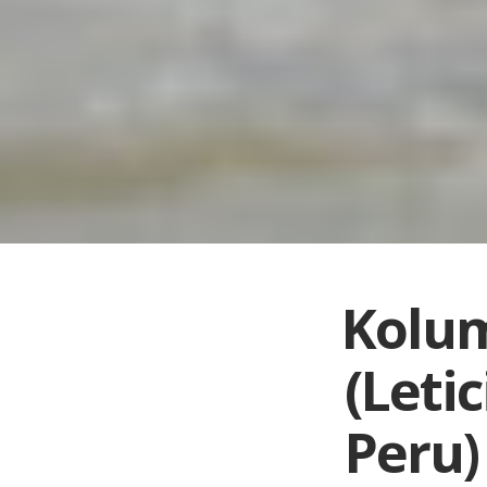
Kolum
(Leti
Peru)