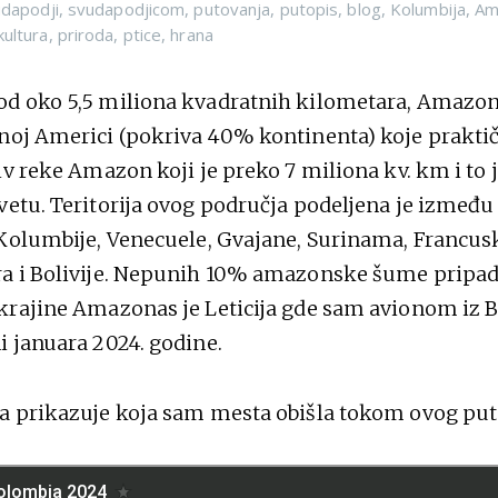
dapodji
,
svudapodjicom
,
putovanja
,
putopis
,
blog
,
Kolumbija
,
Am
kultura
,
priroda
,
ptice
,
hrana
od oko 5,5 miliona kvadratnih kilometara, Amazon
noj Americi (pokriva 40% kontinenta) koje prakti
iv reke Amazon koji je preko 7 miliona kv. km i to j
vetu. Teritorija ovog područja podeljena je između
 Kolumbije, Venecuele, Gvajane, Surinama, Francus
a i Bolivije. Nepunih 10% amazonske šume pripad
krajine Amazonas je Leticija gde sam avionom iz B
i januara 2024. godine.
a prikazuje koja sam mesta obišla tokom ovog put