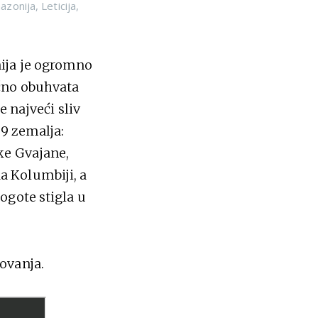
azonija
,
Leticija
,
ija je ogromno
čno obuhvata
e najveći sliv
 9 zemalja:
ke Gvajane,
a Kolumbiji, a
ogote stigla u
ovanja.