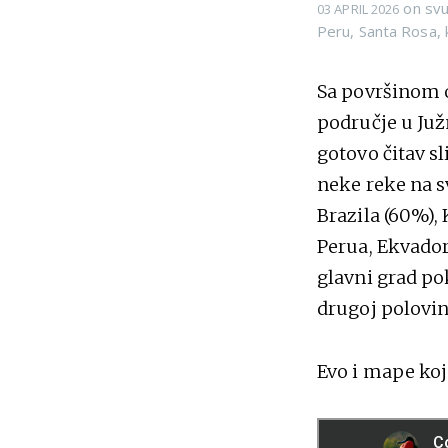
on
svu
03 APRIL 2026
Peru
,
Santa Rosa
,
Sa površinom 
područje u Juž
gotovo čitav sl
neke reke na s
Brazila (60%),
Perua, Ekvador
glavni grad po
drugoj polovin
Evo i mape koj