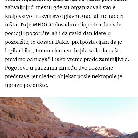
zahvaljujući mestu gde su organizovali svoje
kraljevstvo i razvili svoj glavni grad, ali ne radeći
ništa. To je MNOGO dosadno. Činjenica da ovde
postoji i pozorište, ali i da svaki dan idete u
pozorište, to dosadi. Dakle, pretpostavljam da je
logika bila: „Imamo kamen, hajde sada da nešto
pravimo od njega.“ I tako vreme prođe zanimljivije...
Pogotovo u pauzama između dve pozorišne
predstave, jer sledeći objekat posle nekropole je
upravo pozorište.