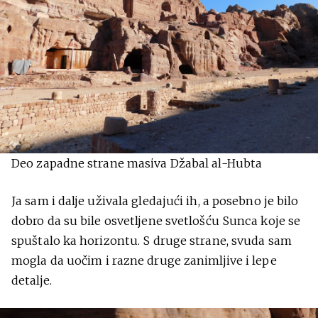
Deo zapadne strane masiva Džabal al-Hubta
Ja sam i dalje uživala gledajući ih, a posebno je bilo
dobro da su bile osvetljene svetlošću Sunca koje se
spuštalo ka horizontu. S druge strane, svuda sam
mogla da uočim i razne druge zanimljive i lepe
detalje.