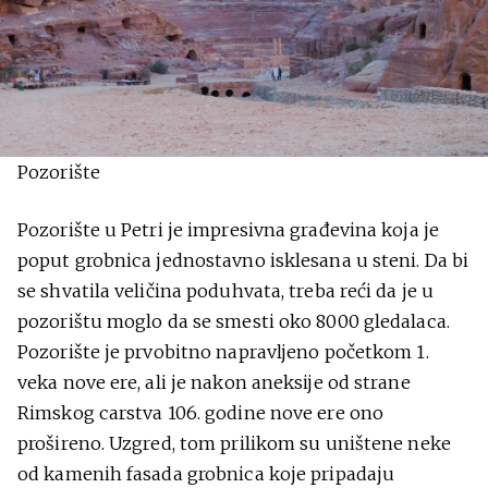
Pozorište
Pozorište u Petri je impresivna građevina koja je
poput grobnica jednostavno isklesana u steni. Da bi
se shvatila veličina poduhvata, treba reći da je u
pozorištu moglo da se smesti oko 8000 gledalaca.
Pozorište je prvobitno napravljeno početkom 1.
veka nove ere, ali je nakon aneksije od strane
Rimskog carstva 106. godine nove ere ono
prošireno. Uzgred, tom prilikom su uništene neke
od kamenih fasada grobnica koje pripadaju