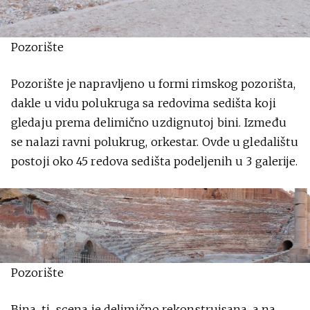
Pozorište
Pozorište je napravljeno u formi rimskog pozorišta,
dakle u vidu polukruga sa redovima sedišta koji
gledaju prema delimično uzdignutoj bini. Između
se nalazi ravni polukrug, orkestar. Ovde u gledalištu
postoji oko 45 redova sedišta podeljenih u 3 galerije.
Pozorište
Bina, tj., scena je delimično rekonstruisana, a na