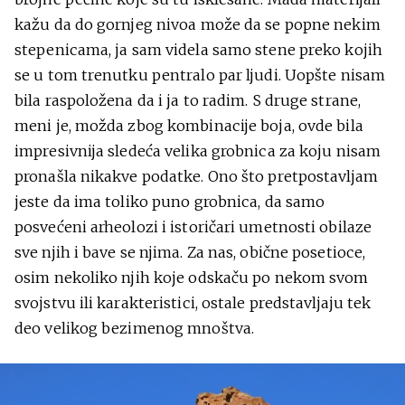
kažu da do gornjeg nivoa može da se popne nekim
stepenicama, ja sam videla samo stene preko kojih
se u tom trenutku pentralo par ljudi. Uopšte nisam
bila raspoložena da i ja to radim. S druge strane,
meni je, možda zbog kombinacije boja, ovde bila
impresivnija sledeća velika grobnica za koju nisam
pronašla nikakve podatke. Ono što pretpostavljam
jeste da ima toliko puno grobnica, da samo
posvećeni arheolozi i istoričari umetnosti obilaze
sve njih i bave se njima. Za nas, obične posetioce,
osim nekoliko njih koje odskaču po nekom svom
svojstvu ili karakteristici, ostale predstavljaju tek
deo velikog bezimenog mnoštva.