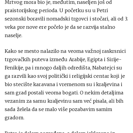
Mrtvog mora bio je, međutim, naseljen još od
praistorijskog perioda. U početku su u Petri
sezonski boravili nomadski trgovci i stočari, ali od 3.
veka pre nove ere počelo je da se razvija stalno
naselje.
Kako se mesto nalazilo na veoma važnoj raskrsnici
trgovačkih puteva između Arabije, Egipta i Sirije-
Fenikije, pa i mnogo daljih odredišta, Nabatejci su
ga razvili kao svoj politički i religijski centar koji je
bio stecište karavana i vremenom su i kraljevina i
sam grad postali veoma bogati. O nekim detaljima
vezanim za samu kraljevinu sam već pisala, ali bih
sada želela da se malo više pozabavim samim
gradom.