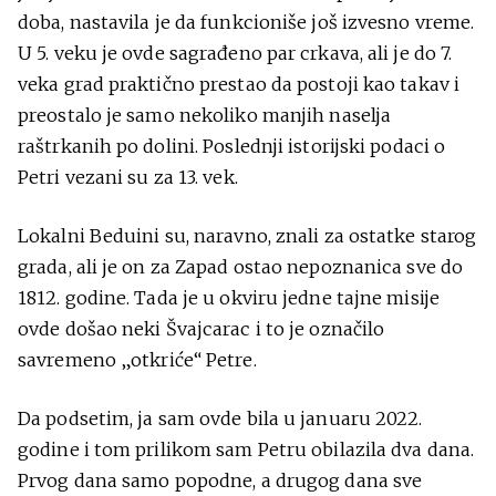
doba, nastavila je da funkcioniše još izvesno vreme.
U 5. veku je ovde sagrađeno par crkava, ali je do 7.
veka grad praktično prestao da postoji kao takav i
preostalo je samo nekoliko manjih naselja
raštrkanih po dolini. Poslednji istorijski podaci o
Petri vezani su za 13. vek.
Lokalni Beduini su, naravno, znali za ostatke starog
grada, ali je on za Zapad ostao nepoznanica sve do
1812. godine. Tada je u okviru jedne tajne misije
ovde došao neki Švajcarac i to je označilo
savremeno „otkriće“ Petre.
Da podsetim, ja sam ovde bila u januaru 2022.
godine i tom prilikom sam Petru obilazila dva dana.
Prvog dana samo popodne, a drugog dana sve