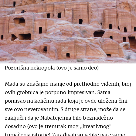
Pozorišna nekropola (ovo je samo deo)
Mada su značajno manje od prethodno viđenih, broj
ovih grobnica je potpuno impresivan. Sama
pomisao na količinu rada koja je ovde uložena čini
sve ovo neverovatnim. S druge strane, može da se
zaključi i da je Nabatejcima bilo beznadežno
dosadno (ovo je trenutak mog „kreativnog“
tumačenja istorije). Zarađivali su velike pare samo