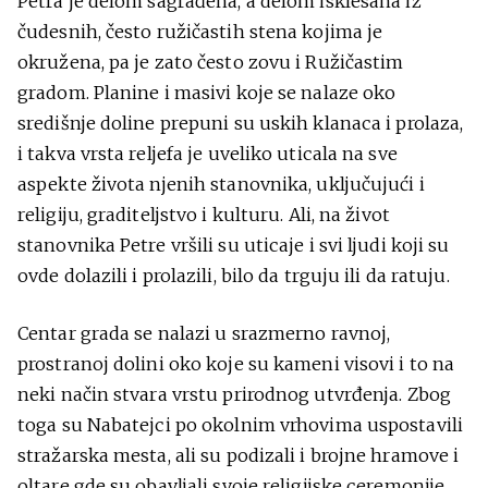
Petra je delom sagrađena, a delom isklesana iz
čudesnih, često ružičastih stena kojima je
okružena, pa je zato često zovu i Ružičastim
gradom. Planine i masivi koje se nalaze oko
središnje doline prepuni su uskih klanaca i prolaza,
i takva vrsta reljefa je uveliko uticala na sve
aspekte života njenih stanovnika, uključujući i
religiju, graditeljstvo i kulturu. Ali, na život
stanovnika Petre vršili su uticaje i svi ljudi koji su
ovde dolazili i prolazili, bilo da trguju ili da ratuju.
Centar grada se nalazi u srazmerno ravnoj,
prostranoj dolini oko koje su kameni visovi i to na
neki način stvara vrstu prirodnog utvrđenja. Zbog
toga su Nabatejci po okolnim vrhovima uspostavili
stražarska mesta, ali su podizali i brojne hramove i
oltare gde su obavljali svoje religijske ceremonije.