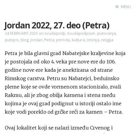
MENU
Jordan 2022, 27. deo (Petra)
Home
24 FEBRUARY 2023
on
svudapodji
,
svudapodjicom
,
putovanja
,
putopis
,
blog
,
Jordan
,
Petra
,
priroda
,
kultura
,
istorija
,
religija
Engl
Petra je bila glavni grad Nabatejske kraljevine koja
X
je postojala od oko 4. veka pre nove ere do 106.
Instagram
godine nove ere kada je anektirana od strane
Rimskog carstva. Petru su Nabatejci, beduinsko
Pinterest
pleme koje se ovde vremenom stacioniralo, zvali
YouTube
Rakmu, ali je zbog obilja kamena i stena među
kojima je ovaj grad podignut u istoriji ostalo ime
koje vodi poreklo od grčke reči za kamen – Petra.
Sadržaj
Ovaj lokalitet koji se nalazi između Crvenog i