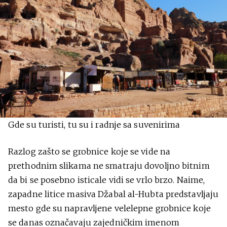
Gde su turisti, tu su i radnje sa suvenirima
Razlog zašto se grobnice koje se vide na
prethodnim slikama ne smatraju dovoljno bitnim
da bi se posebno isticale vidi se vrlo brzo. Naime,
zapadne litice masiva Džabal al-Hubta predstavljaju
mesto gde su napravljene velelepne grobnice koje
se danas označavaju zajedničkim imenom