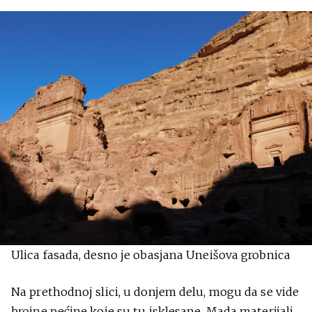
Ulica fasada, desno je obasjana Uneišova grobnica
Na prethodnoj slici, u donjem delu, mogu da se vide
brojne pećine koje su tu isklesane. Mada materijali