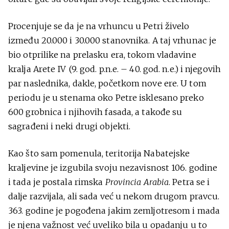
Procenjuje se da je na vrhuncu u Petri živelo
između 20.000 i 30.000 stanovnika. A taj vrhunac je
bio otprilike na prelasku era, tokom vladavine
kralja Arete IV (9. god. p.n.e. – 40. god. n.e.) i njegovih
par naslednika, dakle, početkom nove ere. U tom
periodu je u stenama oko Petre isklesano preko
600 grobnica i njihovih fasada, a takođe su
sagrađeni i neki drugi objekti.
Kao što sam pomenula, teritorija Nabatejske
kraljevine je izgubila svoju nezavisnost 106. godine
i tada je postala rimska
Provincia Arabia
. Petra se i
dalje razvijala, ali sada već u nekom drugom pravcu.
363. godine je pogođena jakim zemljotresom i mada
je njena važnost već uveliko bila u opadanju u to