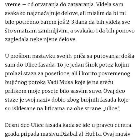
vreme – od otvaranja do zatvaranja. Videla sam
svakako najznačajnije delove, ali mislim da bi mi
bilo potrebno barem još 2-3 dana da bih videla sve
što smatram zanimljivim, a svakako i da bih ponovo
zagledala neke njene delove.
U prošlom nastavku svojih priča sa putovanja, došla
sam do Ulice fasada. To je jedan širok potez kojim
prolazi staza za posetioce, ali i korito povremenog
bujičnog potoka Vadi Musa koje je na sreću
prilikom moje posete bilo sasvim suvo. Ovaj deo
staze je svoj naziv dobio zbog brojnih fasada koje
su isklesane na liticama na obe strane „ulice“.
Desni deo Ulice fasada kada se ide u pravcu centra
grada pripada masivu Džabal al-Hubta. Ovaj masiv