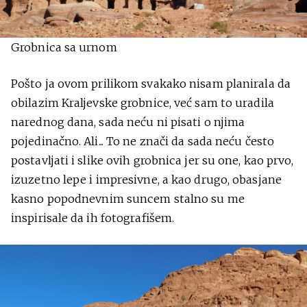
Grobnica sa urnom
Pošto ja ovom prilikom svakako nisam planirala da
obilazim Kraljevske grobnice, već sam to uradila
narednog dana, sada neću ni pisati o njima
pojedinačno. Ali... To ne znači da sada neću često
postavljati i slike ovih grobnica jer su one, kao prvo,
izuzetno lepe i impresivne, a kao drugo, obasjane
kasno popodnevnim suncem stalno su me
inspirisale da ih fotografišem.