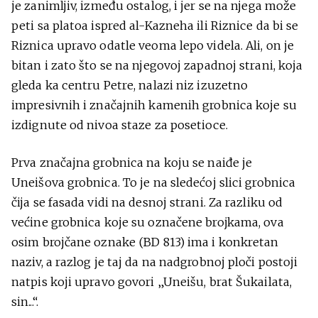
je zanimljiv, između ostalog, i jer se na njega može
peti sa platoa ispred al-Kazneha ili Riznice da bi se
Riznica upravo odatle veoma lepo videla. Ali, on je
bitan i zato što se na njegovoj zapadnoj strani, koja
gleda ka centru Petre, nalazi niz izuzetno
impresivnih i značajnih kamenih grobnica koje su
izdignute od nivoa staze za posetioce.
Prva značajna grobnica na koju se naiđe je
Uneišova grobnica. To je na sledećoj slici grobnica
čija se fasada vidi na desnoj strani. Za razliku od
većine grobnica koje su označene brojkama, ova
osim brojčane oznake (BD 813) ima i konkretan
naziv, a razlog je taj da na nadgrobnoj ploči postoji
natpis koji upravo govori „Uneišu, brat Šukailata,
sin...“.