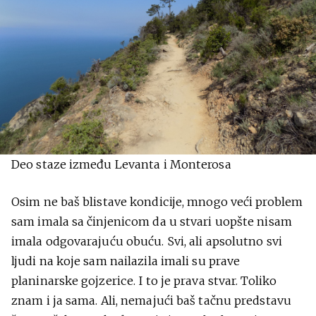
Deo staze između Levanta i Monterosa
Osim ne baš blistave kondicije, mnogo veći problem
sam imala sa činjenicom da u stvari uopšte nisam
imala odgovarajuću obuću. Svi, ali apsolutno svi
ljudi na koje sam nailazila imali su prave
planinarske gojzerice. I to je prava stvar. Toliko
znam i ja sama. Ali, nemajući baš tačnu predstavu