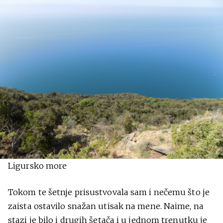
Ligursko more
Tokom te šetnje prisustvovala sam i nečemu što je
zaista ostavilo snažan utisak na mene. Naime, na
stazi je bilo i drugih šetača i u jednom trenutku je