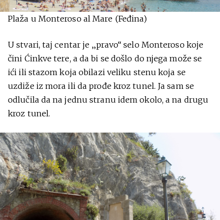
Plaža u Monteroso al Mare (Feđina)
U stvari, taj centar je „pravo“ selo Monteroso koje
čini Ćinkve tere, a da bi se došlo do njega može se
ići ili stazom koja obilazi veliku stenu koja se
uzdiže iz mora ili da prođe kroz tunel. Ja sam se
odlučila da na jednu stranu idem okolo, a na drugu
kroz tunel.