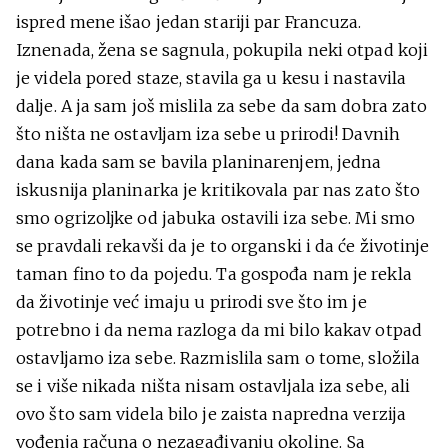
ispred mene išao jedan stariji par Francuza.
Iznenada, žena se sagnula, pokupila neki otpad koji
je videla pored staze, stavila ga u kesu i nastavila
dalje. A ja sam još mislila za sebe da sam dobra zato
što ništa ne ostavljam iza sebe u prirodi! Davnih
dana kada sam se bavila planinarenjem, jedna
iskusnija planinarka je kritikovala par nas zato što
smo ogrizoljke od jabuka ostavili iza sebe. Mi smo
se pravdali rekavši da je to organski i da će životinje
taman fino to da pojedu. Ta gospođa nam je rekla
da životinje već imaju u prirodi sve što im je
potrebno i da nema razloga da mi bilo kakav otpad
ostavljamo iza sebe. Razmislila sam o tome, složila
se i više nikada ništa nisam ostavljala iza sebe, ali
ovo što sam videla bilo je zaista napredna verzija
vođenja računa o nezagađivanju okoline. Sa