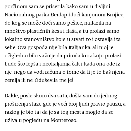
gorčinom sam se prisetila kako sam u divljini
Nacionalnog parka Đerdap, idući kanjonom Brnjice,
do kog se može doći samo pešice, nailazila na
mnoštvo plastičnih kesa i flaša, a tu prolazi samo
lokalno stanovništvo koje u stvari to i ostavlja iza
sebe. Ova gospođa nije bila Italijanka, ali njoj je
očigledno bilo važnije da priroda kroz koju prolazi
bude što lepša i neokaljanija čak i kada ona ode iz
nje, nego da vodi računa o tome da li je to baš njena
zemlja ili ne. Oduševila me je!
Dakle, posle skoro dva sata, došla sam do jednog
proširenja staze gde je veći broj ljudi pravio pauzu, a
razlog je bio taj da je sa tog mesta moglo da se
uživa u pogledu na Monteroso.