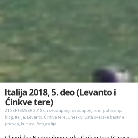
Italija 2018, 5. deo (Levanto i
Ćinkve tere)
21 SEPTEMBER 2018
on
svudapodji
,
svudapodjicom
,
putovanja
,
blog
,
Italija
,
Levanto
,
Ćinkve tere
,
Unesko
,
Lista svetske bastine
,
priroda
,
kultura
,
fotografija
Glavni deo Nacionalnog parka Ćinkve tere (
Cinque