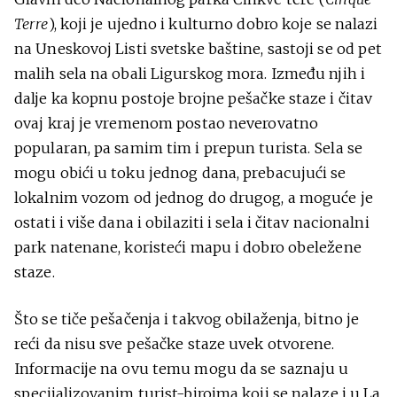
Terre
), koji je ujedno i kulturno dobro koje se nalazi
na Uneskovoj Listi svetske baštine, sastoji se od pet
malih sela na obali Ligurskog mora. Između njih i
dalje ka kopnu postoje brojne pešačke staze i čitav
ovaj kraj je vremenom postao neverovatno
popularan, pa samim tim i prepun turista. Sela se
mogu obići u toku jednog dana, prebacujući se
lokalnim vozom od jednog do drugog, a moguće je
ostati i više dana i obilaziti i sela i čitav nacionalni
park natenane, koristeći mapu i dobro obeležene
staze.
Što se tiče pešačenja i takvog obilaženja, bitno je
reći da nisu sve pešačke staze uvek otvorene.
Informacije na ovu temu mogu da se saznaju u
specijalizovanim turist-biroima koji se nalaze i u La