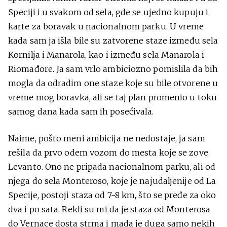
Speciji i u svakom od sela, gde se ujedno kupuju i
karte za boravak u nacionalnom parku. U vreme
kada sam ja išla bile su zatvorene staze između sela
Kornilja i Manarola, kao i između sela Manarola i
Riomađore. Ja sam vrlo ambiciozno pomislila da bih
mogla da odradim one staze koje su bile otvorene u
vreme mog boravka, ali se taj plan promenio u toku
samog dana kada sam ih posećivala.
Naime, pošto meni ambicija ne nedostaje, ja sam
rešila da prvo odem vozom do mesta koje se zove
Levanto. Ono ne pripada nacionalnom parku, ali od
njega do sela Monteroso, koje je najudaljenije od La
Specije, postoji staza od 7-8 km, što se pređe za oko
dva i po sata. Rekli su mi da je staza od Monterosa
do Vernace dosta strma i mada je duga samo nekih