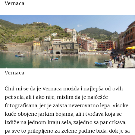
Vernaca
Vernaca
Čini mi se da je Vernaca možda i najlepša od ovih
pet sela, ali i ako nije, mislim da je najčešće
fotografisana, jer je zaista neverovatno lepa. Visoke
kuće obojene jarkim bojama, ali i tvrđava koja se
izdiže na jednom kraju sela, zajedno sa par crkava,
pa sve to prilepljeno za zelene padine brda, dok je sa