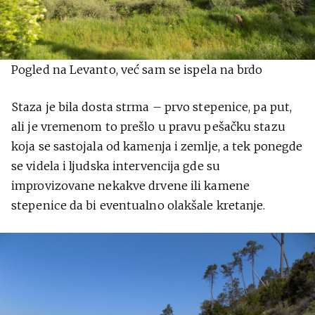
Pogled na Levanto, već sam se ispela na brdo
Staza je bila dosta strma – prvo stepenice, pa put,
ali je vremenom to prešlo u pravu pešačku stazu
koja se sastojala od kamenja i zemlje, a tek ponegde
se videla i ljudska intervencija gde su
improvizovane nekakve drvene ili kamene
stepenice da bi eventualno olakšale kretanje.