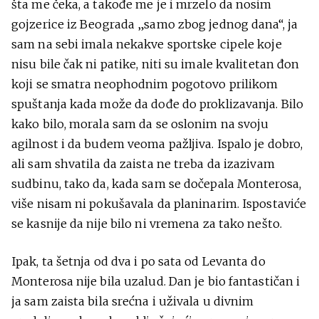
šta me čeka, a takođe me je i mrzelo da nosim
gojzerice iz Beograda „samo zbog jednog dana“, ja
sam na sebi imala nekakve sportske cipele koje
nisu bile čak ni patike, niti su imale kvalitetan đon
koji se smatra neophodnim pogotovo prilikom
spuštanja kada može da dođe do proklizavanja. Bilo
kako bilo, morala sam da se oslonim na svoju
agilnost i da budem veoma pažljiva. Ispalo je dobro,
ali sam shvatila da zaista ne treba da izazivam
sudbinu, tako da, kada sam se dočepala Monterosa,
više nisam ni pokušavala da planinarim. Ispostaviće
se kasnije da nije bilo ni vremena za tako nešto.
Ipak, ta šetnja od dva i po sata od Levanta do
Monterosa nije bila uzalud. Dan je bio fantastičan i
ja sam zaista bila srećna i uživala u divnim