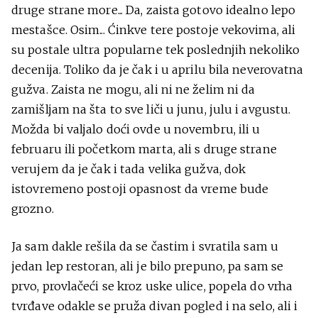
druge strane more... Da, zaista gotovo idealno lepo
mestašce. Osim... Ćinkve tere postoje vekovima, ali
su postale ultra popularne tek poslednjih nekoliko
decenija. Toliko da je čak i u aprilu bila neverovatna
gužva. Zaista ne mogu, ali ni ne želim ni da
zamišljam na šta to sve liči u junu, julu i avgustu.
Možda bi valjalo doći ovde u novembru, ili u
februaru ili početkom marta, ali s druge strane
verujem da je čak i tada velika gužva, dok
istovremeno postoji opasnost da vreme bude
grozno.
Ja sam dakle rešila da se častim i svratila sam u
jedan lep restoran, ali je bilo prepuno, pa sam se
prvo, provlačeći se kroz uske ulice, popela do vrha
tvrđave odakle se pruža divan pogled i na selo, ali i