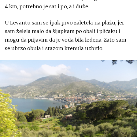
4 km, potrebno je sat i po, a i duže.
U Levantu sam se ipak prvo zaletela na plažu, jer
sam želela malo da šljapkam po obali i plićaku i
mogu da prijavim da je voda bila ledena. Zato sam
se ubrzo obula i stazom krenula uzbrdo.