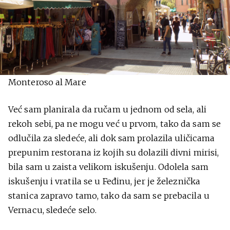
Monteroso al Mare
Već sam planirala da ručam u jednom od sela, ali
rekoh sebi, pa ne mogu već u prvom, tako da sam se
odlučila za sledeće, ali dok sam prolazila uličicama
prepunim restorana iz kojih su dolazili divni mirisi,
bila sam u zaista velikom iskušenju. Odolela sam
iskušenju i vratila se u Feđinu, jer je železnička
stanica zapravo tamo, tako da sam se prebacila u
Vernacu, sledeće selo.