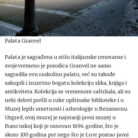
Palata Granvel
Palata je sagrađena u stilu italijanske renesanse i
svojevremeno je porodica Granvel ne samo
sagradila ovu raskošnu palatu, već su takođe
sakupili i izuzetno bogatu kolekciju slika, knjiga i
antikviteta. Kolekcija se vremenom raštrkala, ali su
neki delovi prešli u ruke opštinske biblioteke i u
Muzej lepih umetnosti i arheologije u Bezansonu.
Uzgred, ovaj muzej je najstariji javni muzej u
Francuskoj koji je osnovan 1694. godine, što je
skoro 100 godina pre nego što je Luvr postao javni