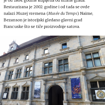
je od 1864. godine kupljena od strane grada.
Restaurirana je 2002. godine i od tada se ovde
nalazi Muzej vremena (
Musée du Temps
). Naime,
Bezanson je istorijski gledano glavni grad
Francuske što se tiče proizvodnje satova.