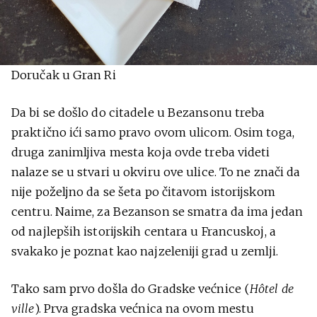
Doručak u Gran Ri
Da bi se došlo do citadele u Bezansonu treba
praktično ići samo pravo ovom ulicom. Osim toga,
druga zanimljiva mesta koja ovde treba videti
nalaze se u stvari u okviru ove ulice. To ne znači da
nije poželjno da se šeta po čitavom istorijskom
centru. Naime, za Bezanson se smatra da ima jedan
od najlepših istorijskih centara u Francuskoj, a
svakako je poznat kao najzeleniji grad u zemlji.
Tako sam prvo došla do Gradske većnice (
Hôtel de
ville
). Prva gradska većnica na ovom mestu