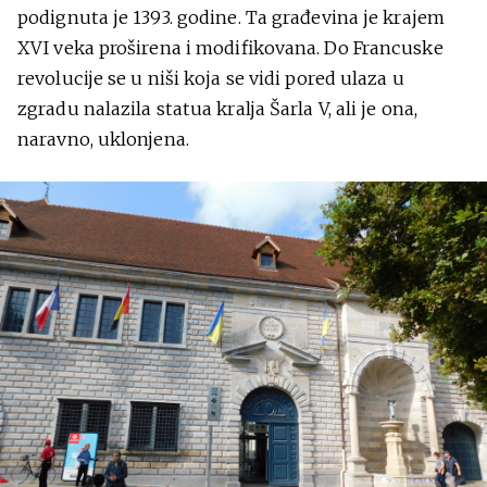
podignuta je 1393. godine. Ta građevina je krajem
XVI veka proširena i modifikovana. Do Francuske
revolucije se u niši koja se vidi pored ulaza u
zgradu nalazila statua kralja Šarla V, ali je ona,
naravno, uklonjena.