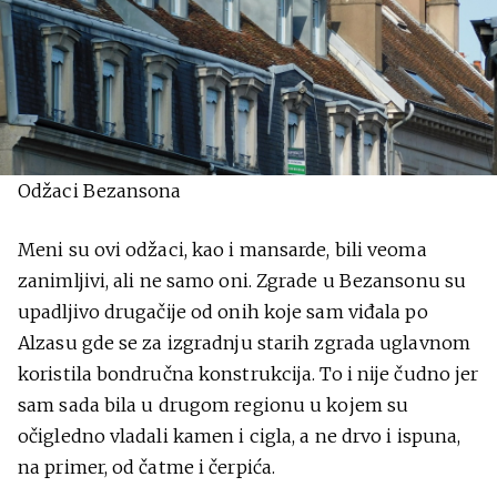
Odžaci Bezansona
Meni su ovi odžaci, kao i mansarde, bili veoma
zanimljivi, ali ne samo oni. Zgrade u Bezansonu su
upadljivo drugačije od onih koje sam viđala po
Alzasu gde se za izgradnju starih zgrada uglavnom
koristila bondručna konstrukcija. To i nije čudno jer
sam sada bila u drugom regionu u kojem su
očigledno vladali kamen i cigla, a ne drvo i ispuna,
na primer, od čatme i čerpića.