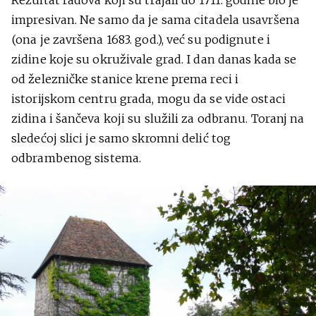
Rezultat radova koji su trajali do 1711. godine bio je
impresivan. Ne samo da je sama citadela usavršena
(ona je završena 1683. god.), već su podignute i
zidine koje su okruživale grad. I dan danas kada se
od železničke stanice krene prema reci i
istorijskom centru grada, mogu da se vide ostaci
zidina i šančeva koji su služili za odbranu. Toranj na
sledećoj slici je samo skromni delić tog
odbrambenog sistema.