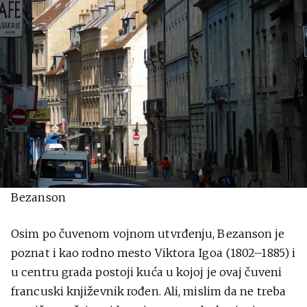
Bezanson
Osim po čuvenom vojnom utvrđenju, Bezanson je
poznat i kao rodno mesto Viktora Igoa (1802–1885) i
u centru grada postoji kuća u kojoj je ovaj čuveni
francuski književnik rođen. Ali, mislim da ne treba