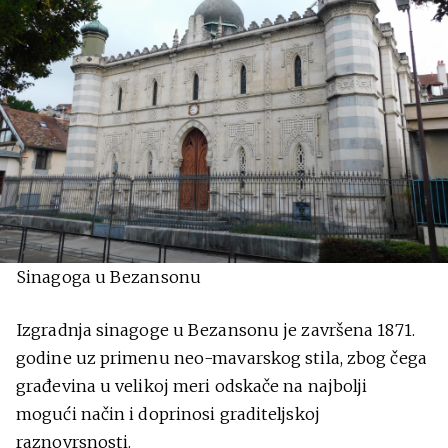
Sinagoga u Bezansonu
Izgradnja sinagoge u Bezansonu je završena 1871.
godine uz primenu neo-mavarskog stila, zbog čega
građevina u velikoj meri odskače na najbolji
mogući način i doprinosi graditeljskoj
raznovrsnosti.