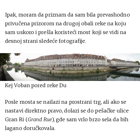
Ipak, moram da priznam da sam bila prevashodno
privučena prizorom na drugoj obali reke na koju
sam uskoro i prešla koristeći most koji se vidi na
desnoj strani sledeće fotografije.
Kej Voban pored reke Du
Posle mosta se nailazi na prostrani trg, ali ako se
nastavi direktno pravo, dolazi se do pešačke ulice
Gran Ri (
Grand Rue
), gde sam vrlo brzo sela da bih
lagano doručkovala.