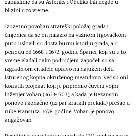
zamislimo da su Asteriks i Obeliks bili negde u
blizini u to vreme.
Izuzetno povoljan strateški položaj grada i
činjenica da se on nalazio na važnom trgovačkom
putu uslovili su dosta burnu istoriju grada, a u
periodu od 1668. i 1672. godine Španci, koji su u to
vreme vladali ovim područjem, započeli su sa
izgradnjom citadele upravo na najužem delu
isturenog kopna okruženog meandrom. Već su oni
koristili projekat koji je pripremio čuveni vojni
inženjer Voban (1633-1707), a kada je Bezanson
ponovo i konačno (uz par kratkih prekida) prešao u
ruke Francuza, 1678. godine, Voban je ponovo
angažovan.