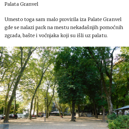
Palata Granvel
Umesto toga sam malo provirila iza Palate Granvel
gde se nalazi park na mestu nekadašnjih pomoćnih
zgrada, bašte i voćnjaka koji su išli uz palatu.