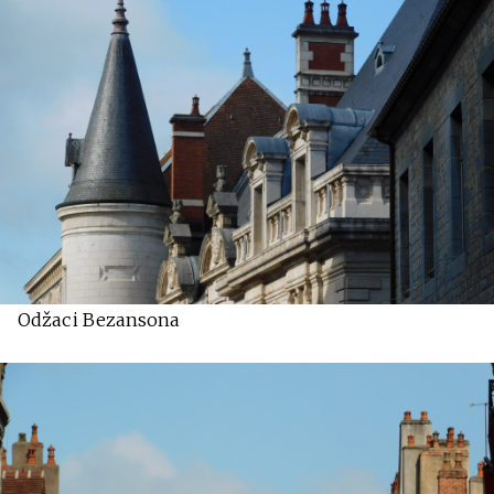
Odžaci Bezansona