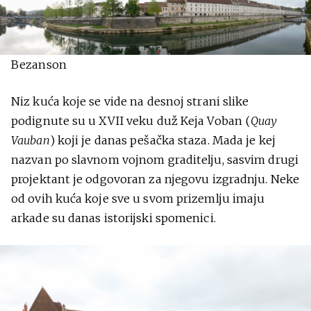
Bezanson
Niz kuća koje se vide na desnoj strani slike
podignute su u XVII veku duž Keja Voban (
Quay
Vauban
) koji je danas pešačka staza. Mada je kej
nazvan po slavnom vojnom graditelju, sasvim drugi
projektant je odgovoran za njegovu izgradnju. Neke
od ovih kuća koje sve u svom prizemlju imaju
arkade su danas istorijski spomenici.