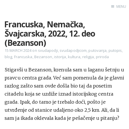
MENU
Francuska, Nemačka,
Home
Švajcarska, 2022, 12. deo
Engl
(Bezanson)
15 MARCH 2024
on
svudapodji
,
svudapodjicom
,
putovanja
,
putopis
,
blog
,
Francuska
,
Bezanson
,
istorija
,
kultura
,
religija
,
priroda
X
Instagram
Stigavši u Bezanson, krenula sam u laganu šetnju u
Pinterest
pravcu centra grada. Već sam pomenula da je glavni
YouTube
razlog zašto sam ovde došla bio taj da posetim
citadelu koja se uzdiže iznad istorijskog centra
grada. Ipak, do tamo je trebalo doći, pošto je
utvrđenje od stanice udaljeno oko 2,5 km. Ali, da li
Sadržaj
sam ja ikada oklevala kada je pešačenje u pitanju?