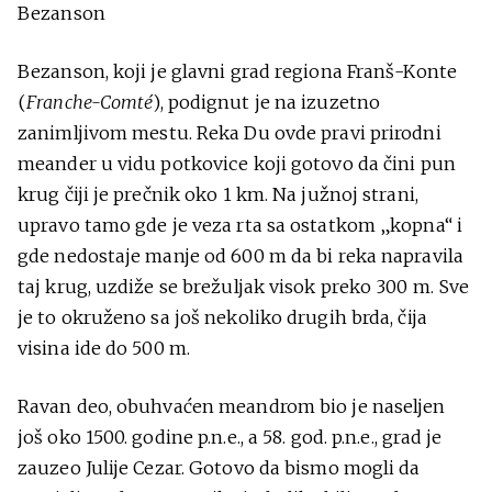
Bezanson
Bezanson, koji je glavni grad regiona Franš-Konte
(
Franche-Comté
), podignut je na izuzetno
zanimljivom mestu. Reka Du ovde pravi prirodni
meander u vidu potkovice koji gotovo da čini pun
krug čiji je prečnik oko 1 km. Na južnoj strani,
upravo tamo gde je veza rta sa ostatkom „kopna“ i
gde nedostaje manje od 600 m da bi reka napravila
taj krug, uzdiže se brežuljak visok preko 300 m. Sve
je to okruženo sa još nekoliko drugih brda, čija
visina ide do 500 m.
Ravan deo, obuhvaćen meandrom bio je naseljen
još oko 1500. godine p.n.e., a 58. god. p.n.e., grad je
zauzeo Julije Cezar. Gotovo da bismo mogli da