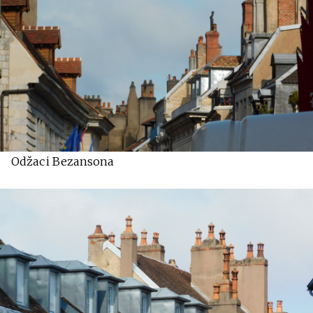
Odžaci Bezansona