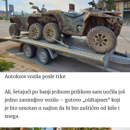
Autokros vozila posle trke
Ali, šetajući po banji jednom prilikom sam uočila još
jedno zanimljivo vozilo – gotovo „oldtajmer“ koji
je bio umotan u najlon da bi bio zaštićen od kiše i
snega.