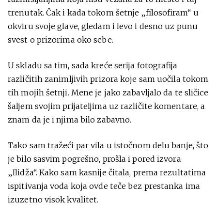
trenutak. Čak i kada tokom šetnje „filosofiram“ u
okviru svoje glave, gledam i levo i desno uz punu
svest o prizorima oko sebe.
U skladu sa tim, sada kreće serija fotografija
različitih zanimljivih prizora koje sam uočila tokom
tih mojih šetnji. Mene je jako zabavljalo da te sličice
šaljem svojim prijateljima uz različite komentare, a
znam da je i njima bilo zabavno.
Tako sam tražeći par vila u istočnom delu banje, što
je bilo sasvim pogrešno, prošla i pored izvora
„Ilidža“. Kako sam kasnije čitala, prema rezultatima
ispitivanja voda koja ovde teče bez prestanka ima
izuzetno visok kvalitet.