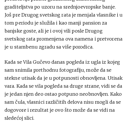
graditeljstva po uzoru na srednjoevropske banje.
Još pre Drugog svetskog rata je menjala vlasnike i u
tom periodu je služila i kao manji pansion za
banjske goste, ali je i ovoj vili posle Drugog
svetskog rata promenjena ova namena i pretvorena
je u stambenu zgradu sa više porodica.
Kada se Vila Gučevo danas pogleda iz ugla iz kojeg
sam snimila prethodnu fotografiju, može da se
stekne utisak da je u potpunosti obnovljena. Utisak
vara. Kada se vila pogleda sa druge strane, vidi se da
je jedan njen deo ostao potpuno neobnovljen. Kako
sam čula, vlasnici različitih delova nisu mogli da se
dogovore i rezultat je ovo što može da se vidi na
sledećoj slici.