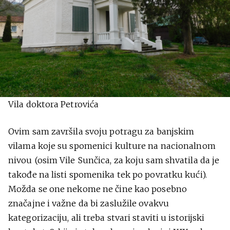
Vila doktora Petrovića
Ovim sam završila svoju potragu za banjskim
vilama koje su spomenici kulture na nacionalnom
nivou (osim Vile Sunčica, za koju sam shvatila da je
takođe na listi spomenika tek po povratku kući).
Možda se one nekome ne čine kao posebno
značajne i važne da bi zaslužile ovakvu
kategorizaciju, ali treba stvari staviti u istorijski