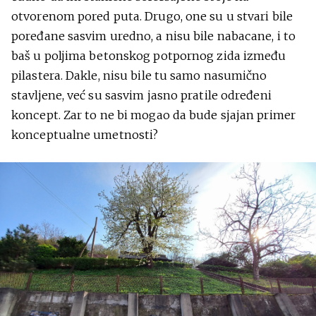
otvorenom pored puta. Drugo, one su u stvari bile
poređane sasvim uredno, a nisu bile nabacane, i to
baš u poljima betonskog potpornog zida između
pilastera. Dakle, nisu bile tu samo nasumično
stavljene, već su sasvim jasno pratile određeni
koncept. Zar to ne bi mogao da bude sjajan primer
konceptualne umetnosti?