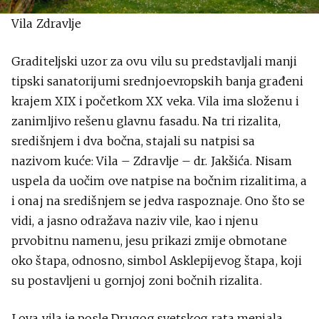
Vila Zdravlje
Graditeljski uzor za ovu vilu su predstavljali manji
tipski sanatorijumi srednjoevropskih banja građeni
krajem XIX i početkom XX veka. Vila ima složenu i
zanimljivo rešenu glavnu fasadu. Na tri rizalita,
središnjem i dva bočna, stajali su natpisi sa
nazivom kuće: Vila – Zdravlje – dr. Jakšića. Nisam
uspela da uočim ove natpise na bočnim rizalitima, a
i onaj na središnjem se jedva raspoznaje. Ono što se
vidi, a jasno odražava naziv vile, kao i njenu
prvobitnu namenu, jesu prikazi zmije obmotane
oko štapa, odnosno, simbol Asklepijevog štapa, koji
su postavljeni u gornjoj zoni bočnih rizalita.
I ova vila je posle Drugog svetskog rata menjala