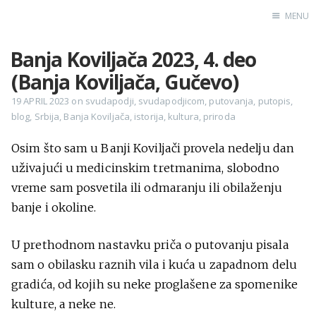
MENU
Banja Koviljača 2023, 4. deo
Home
(Banja Koviljača, Gučevo)
Engl
19 APRIL 2023
on
svudapodji
,
svudapodjicom
,
putovanja
,
putopis
,
blog
,
Srbija
,
Banja Koviljača
,
istorija
,
kultura
,
priroda
X
Osim što sam u Banji Koviljači provela nedelju dan
Instagram
uživajući u medicinskim tretmanima, slobodno
Pinterest
vreme sam posvetila ili odmaranju ili obilaženju
YouTube
banje i okoline.
U prethodnom nastavku priča o putovanju pisala
sam o obilasku raznih vila i kuća u zapadnom delu
Sadržaj
gradića, od kojih su neke proglašene za spomenike
kulture, a neke ne.