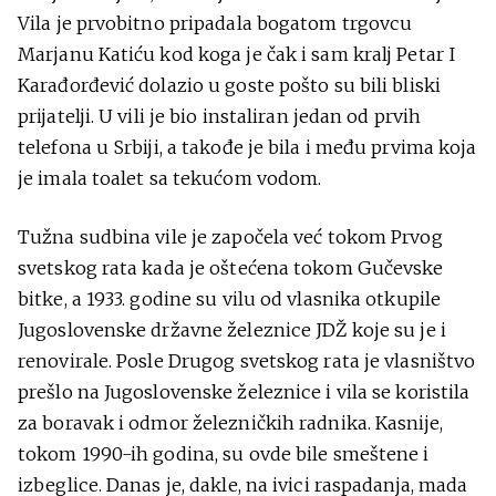
Vila je prvobitno pripadala bogatom trgovcu
Marjanu Katiću kod koga je čak i sam kralj Petar I
Karađorđević dolazio u goste pošto su bili bliski
prijatelji. U vili je bio instaliran jedan od prvih
telefona u Srbiji, a takođe je bila i među prvima koja
je imala toalet sa tekućom vodom.
Tužna sudbina vile je započela već tokom Prvog
svetskog rata kada je oštećena tokom Gučevske
bitke, a 1933. godine su vilu od vlasnika otkupile
Jugoslovenske državne železnice JDŽ koje su je i
renovirale. Posle Drugog svetskog rata je vlasništvo
prešlo na Jugoslovenske železnice i vila se koristila
za boravak i odmor železničkih radnika. Kasnije,
tokom 1990-ih godina, su ovde bile smeštene i
izbeglice. Danas je, dakle, na ivici raspadanja, mada