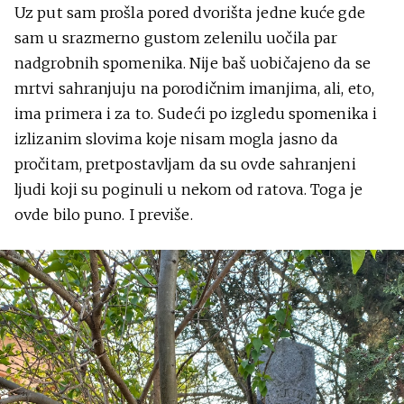
Uz put sam prošla pored dvorišta jedne kuće gde
sam u srazmerno gustom zelenilu uočila par
nadgrobnih spomenika. Nije baš uobičajeno da se
mrtvi sahranjuju na porodičnim imanjima, ali, eto,
ima primera i za to. Sudeći po izgledu spomenika i
izlizanim slovima koje nisam mogla jasno da
pročitam, pretpostavljam da su ovde sahranjeni
ljudi koji su poginuli u nekom od ratova. Toga je
ovde bilo puno. I previše.