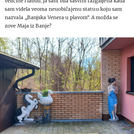
veličine i labud, ja sam bila sasvim razgaljena kada
sam videla veoma neuobičajenu statuu koju sam
nazvala „Banjska Venera u plavom“. A možda se
zove Maja iz Banje?