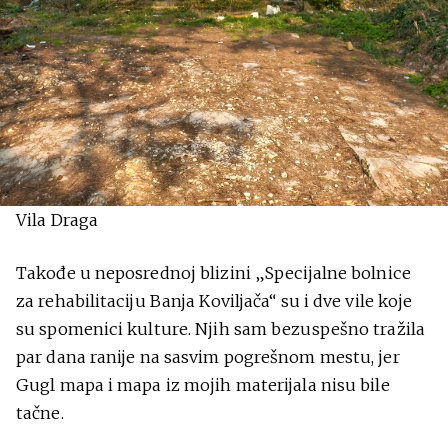
Vila Draga
Takođe u neposrednoj blizini „Specijalne bolnice
za rehabilitaciju Banja Koviljača“ su i dve vile koje
su spomenici kulture. Njih sam bezuspešno tražila
par dana ranije na sasvim pogrešnom mestu, jer
Gugl mapa i mapa iz mojih materijala nisu bile
tačne.