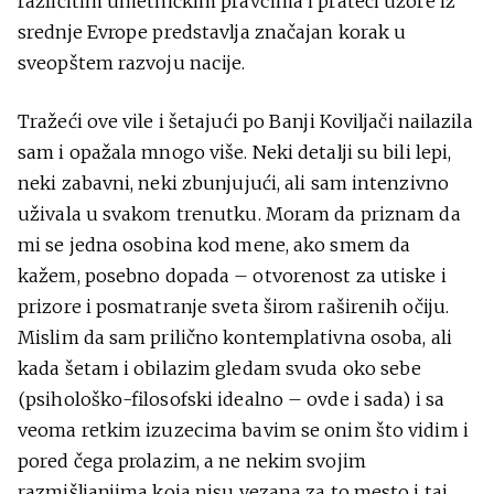
različitim umetničkim pravcima i prateći uzore iz
srednje Evrope predstavlja značajan korak u
sveopštem razvoju nacije.
Tražeći ove vile i šetajući po Banji Koviljači nailazila
sam i opažala mnogo više. Neki detalji su bili lepi,
neki zabavni, neki zbunjujući, ali sam intenzivno
uživala u svakom trenutku. Moram da priznam da
mi se jedna osobina kod mene, ako smem da
kažem, posebno dopada – otvorenost za utiske i
prizore i posmatranje sveta širom raširenih očiju.
Mislim da sam prilično kontemplativna osoba, ali
kada šetam i obilazim gledam svuda oko sebe
(psihološko-filosofski idealno – ovde i sada) i sa
veoma retkim izuzecima bavim se onim što vidim i
pored čega prolazim, a ne nekim svojim
razmišljanjima koja nisu vezana za to mesto i taj