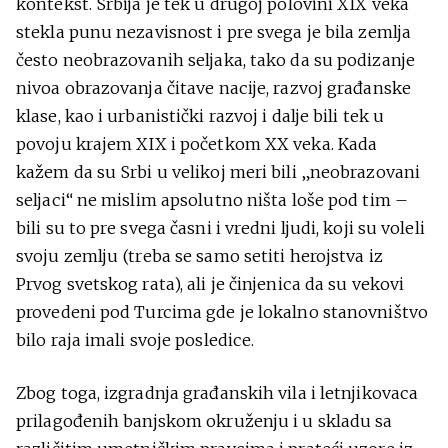
kontekst. Srbija je tek u drugoj polovini XIX veka
stekla punu nezavisnost i pre svega je bila zemlja
često neobrazovanih seljaka, tako da su podizanje
nivoa obrazovanja čitave nacije, razvoj građanske
klase, kao i urbanistički razvoj i dalje bili tek u
povoju krajem XIX i početkom XX veka. Kada
kažem da su Srbi u velikoj meri bili „neobrazovani
seljaci“ ne mislim apsolutno ništa loše pod tim –
bili su to pre svega časni i vredni ljudi, koji su voleli
svoju zemlju (treba se samo setiti herojstva iz
Prvog svetskog rata), ali je činjenica da su vekovi
provedeni pod Turcima gde je lokalno stanovništvo
bilo raja imali svoje posledice.
Zbog toga, izgradnja građanskih vila i letnjikovaca
prilagođenih banjskom okruženju i u skladu sa