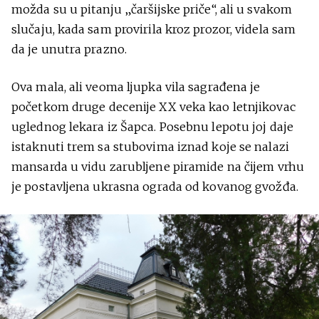
možda su u pitanju „čaršijske priče“, ali u svakom
slučaju, kada sam provirila kroz prozor, videla sam
da je unutra prazno.
Ova mala, ali veoma ljupka vila sagrađena je
početkom druge decenije XX veka kao letnjikovac
uglednog lekara iz Šapca. Posebnu lepotu joj daje
istaknuti trem sa stubovima iznad koje se nalazi
mansarda u vidu zarubljene piramide na čijem vrhu
je postavljena ukrasna ograda od kovanog gvožđa.