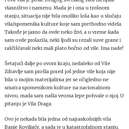
vlasništvo i namenu. Mada je i ona u trošnom
stanju, situacija nije bila onoliko loša kao u slučaju
vila/spomenika kulture koje sam prethodno videla.
Takođe je jasno da ovde neko živi, a u vreme kada
sam ovde prolazila, neki ljudi su rezali suve grane i
raščišćavali neki mali plato bočno od vile. Ima nade!
Šetajući dalje po ovom kraju, nedaleko od Vile
Zdravlje sam prošla pored još jedne vile koja nije
bila u mojim materijalima jer se očigledno ne
smatra spomenikom kulture na nacionalnom
nivou, mada sam našla veoma lepe pohvale o njoj. U
pitanju je Vila Draga.
Ovo je nekada bila jedna od najraskošnijih vila
Banje Koviljače, a sada je u katastrofalnom stanju.