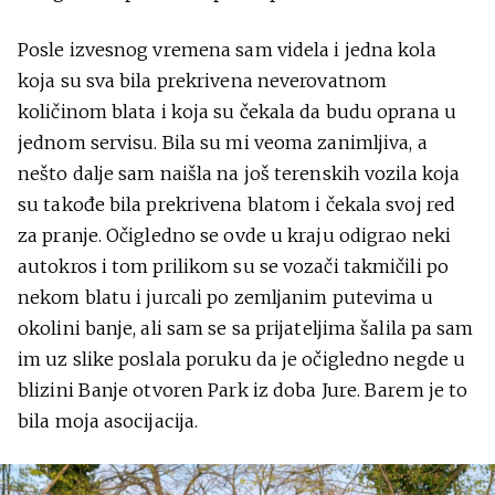
Posle izvesnog vremena sam videla i jedna kola
koja su sva bila prekrivena neverovatnom
količinom blata i koja su čekala da budu oprana u
jednom servisu. Bila su mi veoma zanimljiva, a
nešto dalje sam naišla na još terenskih vozila koja
su takođe bila prekrivena blatom i čekala svoj red
za pranje. Očigledno se ovde u kraju odigrao neki
autokros i tom prilikom su se vozači takmičili po
nekom blatu i jurcali po zemljanim putevima u
okolini banje, ali sam se sa prijateljima šalila pa sam
im uz slike poslala poruku da je očigledno negde u
blizini Banje otvoren Park iz doba Jure. Barem je to
bila moja asocijacija.