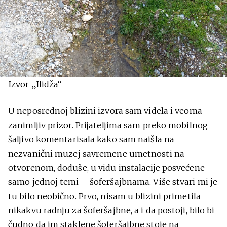
Izvor „Ilidža“
U neposrednoj blizini izvora sam videla i veoma
zanimljiv prizor. Prijateljima sam preko mobilnog
šaljivo komentarisala kako sam naišla na
nezvanični muzej savremene umetnosti na
otvorenom, doduše, u vidu instalacije posvećene
samo jednoj temi – šoferšajbnama. Više stvari mi je
tu bilo neobično. Prvo, nisam u blizini primetila
nikakvu radnju za šoferšajbne, a i da postoji, bilo bi
čudno da im staklene šoferšajbne stoje na