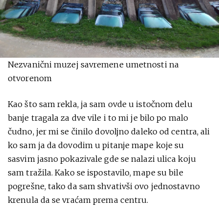
Nezvanični muzej savremene umetnosti na
otvorenom
Kao što sam rekla, ja sam ovde u istočnom delu
banje tragala za dve vile i to mi je bilo po malo
čudno, jer mi se činilo dovoljno daleko od centra, ali
ko sam ja da dovodim u pitanje mape koje su
sasvim jasno pokazivale gde se nalazi ulica koju
sam tražila. Kako se ispostavilo, mape su bile
pogrešne, tako da sam shvativši ovo jednostavno
krenula da se vraćam prema centru.